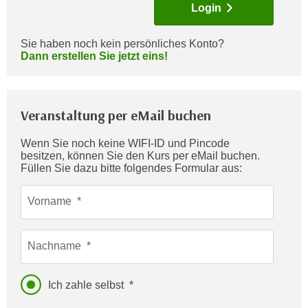
Login
c
i
h
m
t
Sie haben noch kein persönliches Konto?
m
Dann erstellen Sie jetzt eins!
e
u
n
n
S
g
i
Veranstaltung per eMail buchen
v
e
e
,
Wenn Sie noch keine WIFI-ID und Pincode
r
besitzen, können Sie den Kurs per eMail buchen.
d
w
Füllen Sie dazu bitte folgendes Formular aus:
a
e
s
n
Vorname
s
d
w
e
i
Nachname
n
r
w
a
i
Ich zahle selbst
u
r
c