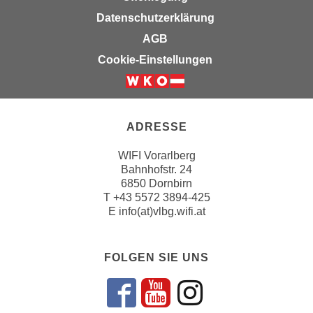
i
e
Datenschutzerklärung
k
F
a
AGB
u
n
Cookie-Einstellungen
n
i
k
s
t
c
i
h
ADRESSE
o
e
n
WIFI Vorarlberg
n
d
Bahnhofstr. 24
U
e
6850 Dornbirn
n
r
T
+43 5572 3894-425
t
E
info(at)vlbg.wifi.at
W
e
e
r
b
n
FOLGEN SIE UNS
s
e
e
h
i
Folgen sie un
Folgen sie 
Folgen si
m
t