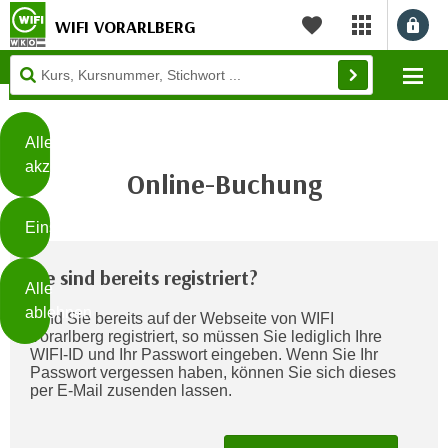
WIFI VORARLBERG
myWIFI Apps ö
Merkliste
Diese
Mo
Seite
Zum Inhalt springen
Zur Fußzeile springen
verwendet
Cookies
Alle
akzeptieren
Online-Buchung
O
h
Einstellungen
n
e
B
Sie sind bereits registriert?
I
Alle
i
h
ablehnen
Sind Sie bereits auf der Webseite von WIFI
t
r
Vorarlberg registriert, so müssen Sie lediglich Ihre
t
e
WIFI-ID und Ihr Passwort eingeben. Wenn Sie Ihr
Weiterlesen
e
Passwort vergessen haben, können Sie sich dieses
Z
per E-Mail zusenden lassen.
b
u
e
s
a
- nur für sichtbaren Text
t