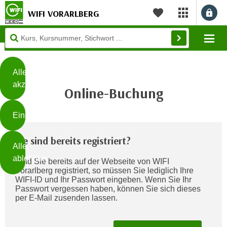
WIFI VORARLBERG
myWIFI Apps ö
Merkliste
Diese
Mo
Seite
Zum Inhalt springen
Zur Fußzeile springen
verwendet
Cookies
Alle
akzeptieren
Online-Buchung
O
h
Einstellungen
n
e
B
Sie sind bereits registriert?
I
Alle
i
h
ablehnen
Sind Sie bereits auf der Webseite von WIFI
t
r
Vorarlberg registriert, so müssen Sie lediglich Ihre
t
e
WIFI-ID und Ihr Passwort eingeben. Wenn Sie Ihr
Weiterlesen
e
Passwort vergessen haben, können Sie sich dieses
Z
per E-Mail zusenden lassen.
b
u
e
s
a
- nur für sichtbaren Text
t