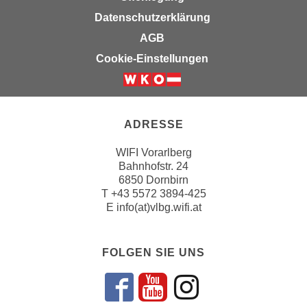
i
e
Datenschutzerklärung
k
F
a
AGB
u
n
Cookie-Einstellungen
n
i
k
s
t
c
i
h
ADRESSE
o
e
n
WIFI Vorarlberg
n
d
Bahnhofstr. 24
U
e
6850 Dornbirn
n
r
T
+43 5572 3894-425
t
E
info(at)vlbg.wifi.at
W
e
e
r
b
n
FOLGEN SIE UNS
s
e
e
h
i
Folgen sie un
Folgen sie 
Folgen si
m
t