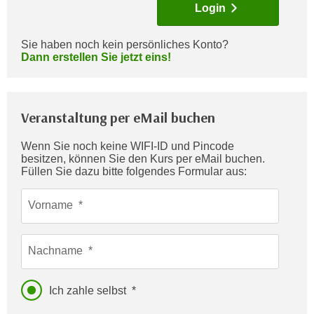
Login
c
i
h
m
t
Sie haben noch kein persönliches Konto?
m
Dann erstellen Sie jetzt eins!
e
u
n
n
S
g
i
Veranstaltung per eMail buchen
v
e
e
,
Wenn Sie noch keine WIFI-ID und Pincode
r
besitzen, können Sie den Kurs per eMail buchen.
d
w
Füllen Sie dazu bitte folgendes Formular aus:
a
e
s
n
Vorname
s
d
w
e
i
Nachname
n
r
w
a
i
Ich zahle selbst
u
r
c