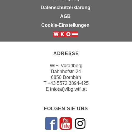
i
e
Datenschutzerklärung
k
F
a
AGB
u
n
Cookie-Einstellungen
n
i
k
s
t
c
i
h
ADRESSE
o
e
n
WIFI Vorarlberg
n
d
Bahnhofstr. 24
U
e
6850 Dornbirn
n
r
T
+43 5572 3894-425
t
E
info(at)vlbg.wifi.at
W
e
e
r
b
n
FOLGEN SIE UNS
s
e
e
h
i
Folgen sie un
Folgen sie 
Folgen si
m
t