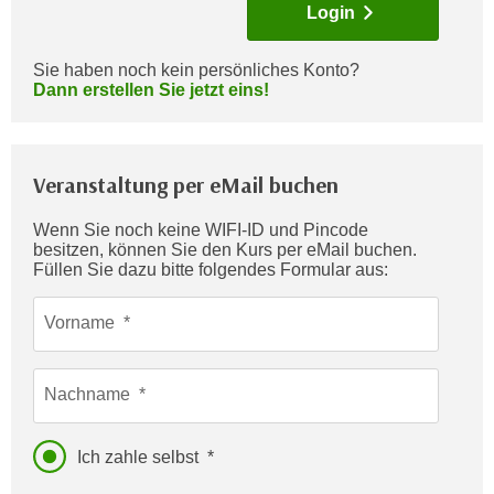
Login
c
i
h
m
t
Sie haben noch kein persönliches Konto?
m
Dann erstellen Sie jetzt eins!
e
u
n
n
S
g
i
Veranstaltung per eMail buchen
v
e
e
,
Wenn Sie noch keine WIFI-ID und Pincode
r
besitzen, können Sie den Kurs per eMail buchen.
d
w
Füllen Sie dazu bitte folgendes Formular aus:
a
e
s
n
Vorname
s
d
w
e
i
Nachname
n
r
w
a
i
Ich zahle selbst
u
r
c