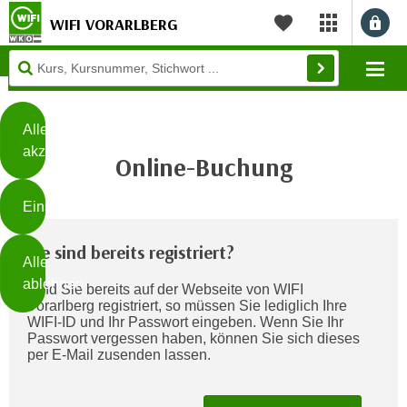
WIFI VORARLBERG
myWIFI Apps ö
Merkliste
Diese
Mo
Seite
Zum Inhalt springen
Zur Fußzeile springen
verwendet
Cookies
Alle
akzeptieren
Online-Buchung
O
h
Einstellungen
n
e
B
Sie sind bereits registriert?
I
Alle
i
h
ablehnen
Sind Sie bereits auf der Webseite von WIFI
t
r
Vorarlberg registriert, so müssen Sie lediglich Ihre
t
e
WIFI-ID und Ihr Passwort eingeben. Wenn Sie Ihr
Weiterlesen
e
Passwort vergessen haben, können Sie sich dieses
Z
per E-Mail zusenden lassen.
b
u
e
s
a
- nur für sichtbaren Text
t