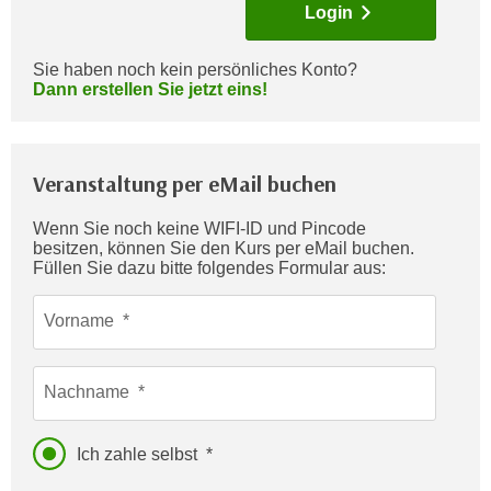
Login
c
i
h
m
t
Sie haben noch kein persönliches Konto?
m
Dann erstellen Sie jetzt eins!
e
u
n
n
S
g
i
Veranstaltung per eMail buchen
v
e
e
,
Wenn Sie noch keine WIFI-ID und Pincode
r
besitzen, können Sie den Kurs per eMail buchen.
d
w
Füllen Sie dazu bitte folgendes Formular aus:
a
e
s
n
Vorname
s
d
w
e
i
Nachname
n
r
w
a
i
Ich zahle selbst
u
r
c