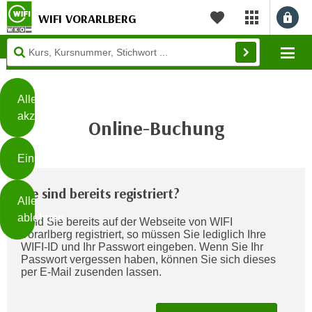
WIFI VORARLBERG
myWIFI Apps ö
Merkliste
Diese
Mo
Seite
Zum Inhalt springen
Zur Fußzeile springen
verwendet
Cookies
Alle
akzeptieren
Online-Buchung
O
h
Einstellungen
n
e
B
Sie sind bereits registriert?
I
Alle
i
h
ablehnen
Sind Sie bereits auf der Webseite von WIFI
t
r
Vorarlberg registriert, so müssen Sie lediglich Ihre
t
e
WIFI-ID und Ihr Passwort eingeben. Wenn Sie Ihr
Weiterlesen
e
Passwort vergessen haben, können Sie sich dieses
Z
per E-Mail zusenden lassen.
b
u
e
s
a
- nur für sichtbaren Text
t