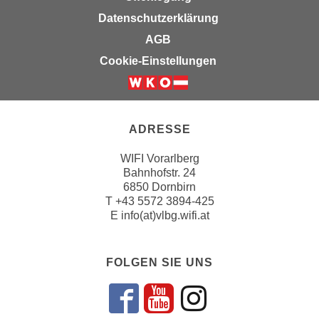
i
e
Datenschutzerklärung
k
F
a
AGB
u
n
Cookie-Einstellungen
n
i
k
s
t
c
i
h
ADRESSE
o
e
n
WIFI Vorarlberg
n
d
Bahnhofstr. 24
U
e
6850 Dornbirn
n
r
T
+43 5572 3894-425
t
E
info(at)vlbg.wifi.at
W
e
e
r
b
n
FOLGEN SIE UNS
s
e
e
h
i
Folgen sie un
Folgen sie 
Folgen si
m
t