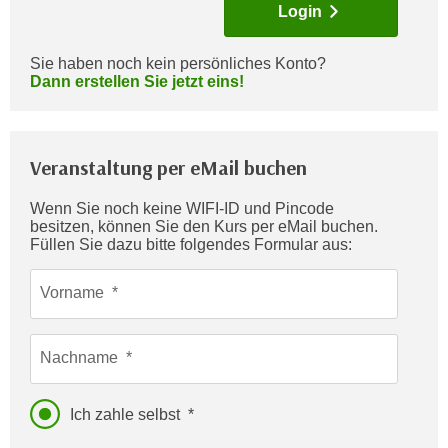
Login
c
i
h
m
t
Sie haben noch kein persönliches Konto?
m
Dann erstellen Sie jetzt eins!
e
u
n
n
S
g
i
Veranstaltung per eMail buchen
v
e
e
,
Wenn Sie noch keine WIFI-ID und Pincode
r
besitzen, können Sie den Kurs per eMail buchen.
d
w
Füllen Sie dazu bitte folgendes Formular aus:
a
e
s
n
Vorname
s
d
w
e
i
Nachname
n
r
w
a
i
Ich zahle selbst
u
r
c