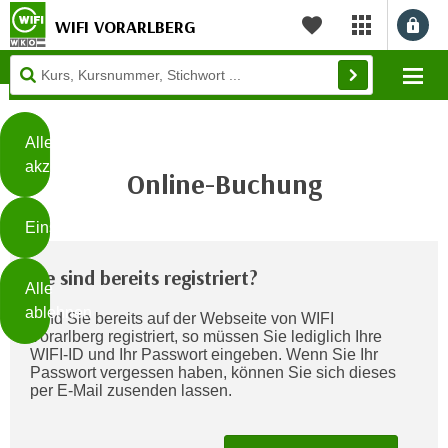
WIFI VORARLBERG
myWIFI Apps ö
Merkliste
Diese
Mo
Seite
Zum Inhalt springen
Zur Fußzeile springen
verwendet
Cookies
Alle
akzeptieren
Online-Buchung
O
h
Einstellungen
n
e
B
Sie sind bereits registriert?
I
Alle
i
h
ablehnen
Sind Sie bereits auf der Webseite von WIFI
t
r
Vorarlberg registriert, so müssen Sie lediglich Ihre
t
e
WIFI-ID und Ihr Passwort eingeben. Wenn Sie Ihr
Weiterlesen
e
Passwort vergessen haben, können Sie sich dieses
Z
per E-Mail zusenden lassen.
b
u
e
s
a
- nur für sichtbaren Text
t