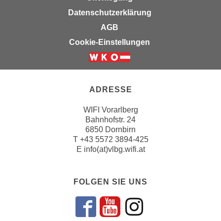
i
e
Datenschutzerklärung
k
F
a
AGB
u
n
Cookie-Einstellungen
n
i
k
s
t
c
i
h
ADRESSE
o
e
n
WIFI Vorarlberg
n
d
Bahnhofstr. 24
U
e
6850 Dornbirn
n
r
T
+43 5572 3894-425
t
E
info(at)vlbg.wifi.at
W
e
e
r
b
n
FOLGEN SIE UNS
s
e
e
h
i
Folgen sie un
Folgen sie 
Folgen si
m
t