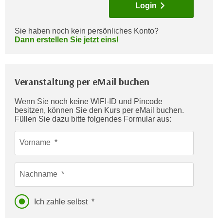
Login
c
i
h
m
t
Sie haben noch kein persönliches Konto?
m
Dann erstellen Sie jetzt eins!
e
u
n
n
S
g
i
Veranstaltung per eMail buchen
v
e
e
,
Wenn Sie noch keine WIFI-ID und Pincode
r
besitzen, können Sie den Kurs per eMail buchen.
d
w
Füllen Sie dazu bitte folgendes Formular aus:
a
e
s
n
Vorname
s
d
w
e
i
Nachname
n
r
w
a
i
Ich zahle selbst
u
r
c