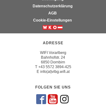
i
e
Datenschutzerklärung
k
F
a
AGB
u
n
Cookie-Einstellungen
n
i
k
s
t
c
i
h
ADRESSE
o
e
n
WIFI Vorarlberg
n
d
Bahnhofstr. 24
U
e
6850 Dornbirn
n
r
T
+43 5572 3894-425
t
E
info(at)vlbg.wifi.at
W
e
e
r
b
n
FOLGEN SIE UNS
s
e
e
h
i
Folgen sie un
Folgen sie 
Folgen si
m
t