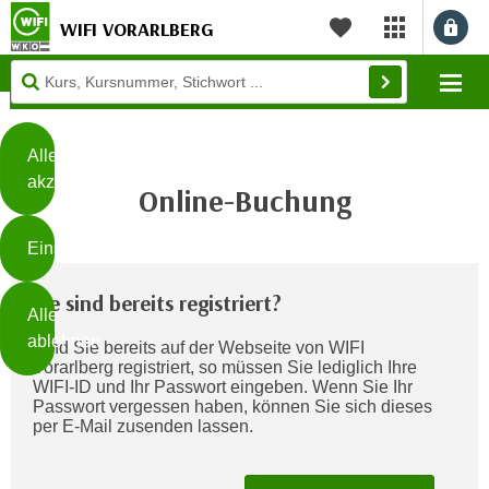
WIFI VORARLBERG
myWIFI Apps ö
Merkliste
Diese
Mo
Seite
Zum Inhalt springen
Zur Fußzeile springen
verwendet
Cookies
Alle
akzeptieren
Online-Buchung
O
h
Einstellungen
n
e
B
Sie sind bereits registriert?
I
Alle
i
h
ablehnen
Sind Sie bereits auf der Webseite von WIFI
t
r
Vorarlberg registriert, so müssen Sie lediglich Ihre
t
e
WIFI-ID und Ihr Passwort eingeben. Wenn Sie Ihr
Weiterlesen
e
Passwort vergessen haben, können Sie sich dieses
Z
per E-Mail zusenden lassen.
b
u
e
s
a
- nur für sichtbaren Text
t