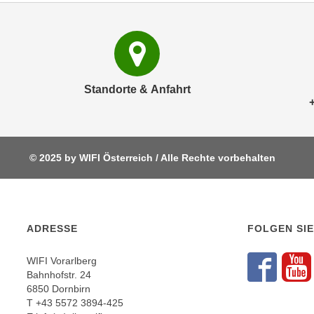
r
c
n
h
u
C
r
o
C
o
o
Standorte & Anfahrt
k
o
i
k
e
i
s
e
© 2025 by WIFI Österreich / Alle Rechte vorbehalten
v
s
o
,
n
d
U
i
ADRESSE
FOLGEN SIE
S
e
-
f
WIFI Vorarlberg
a
ü
Fol
F
Bahnhofstr. 24
m
r
6850 Dornbirn
e
T
+43 5572 3894-425
d