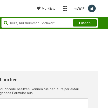
Merkliste
myWIFI
myWIFI Apps öffnen
Finden
l buchen
d Pincode besitzen, können Sie den Kurs per eMail
te folgendes Formular aus: