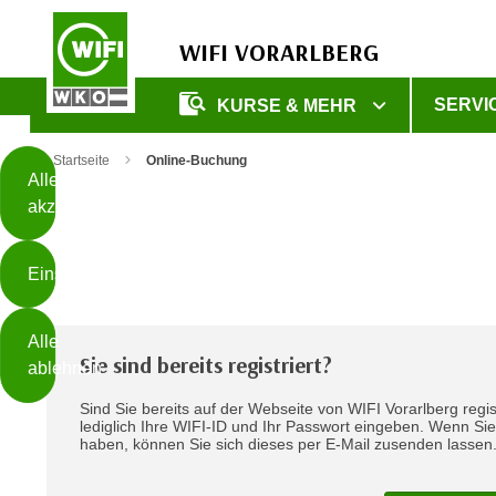
WIFI VORARLBERG
Diese
SERVI
KURSE & MEHR
Seite
Zum Inhalt springen
Zur Fußzeile springen
verwendet
Startseite
Online-Buchung
Cookies
Alle
akzeptieren
O
h
Einstellungen
n
e
B
I
Alle
i
h
Sie sind bereits registriert?
ablehnen
t
r
t
Sind Sie bereits auf der Webseite von WIFI Vorarlberg regis
e
Weiterlesen
lediglich Ihre WIFI-ID und Ihr Passwort eingeben. Wenn Si
e
Z
haben, können Sie sich dieses per E-Mail zusenden lassen
b
u
e
s