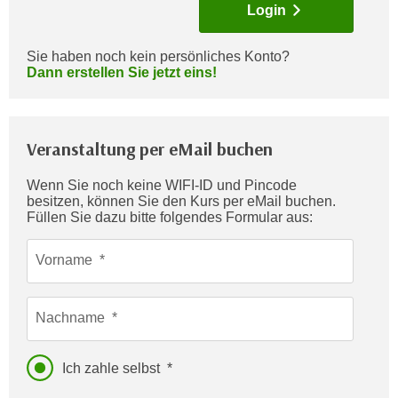
Login
c
i
h
m
t
Sie haben noch kein persönliches Konto?
m
Dann erstellen Sie jetzt eins!
e
u
n
n
S
g
i
Veranstaltung per eMail buchen
v
e
e
,
Wenn Sie noch keine WIFI-ID und Pincode
r
besitzen, können Sie den Kurs per eMail buchen.
d
w
Füllen Sie dazu bitte folgendes Formular aus:
a
e
s
n
Vorname
s
d
w
e
i
Nachname
n
r
w
a
i
Ich zahle selbst
u
r
c