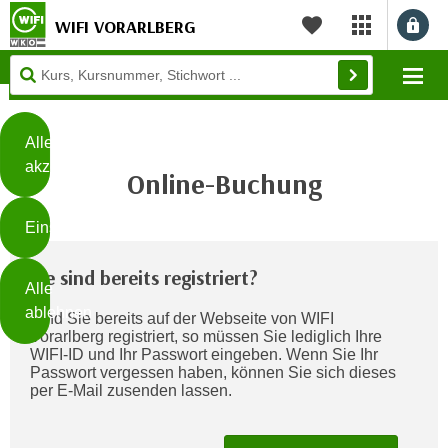
WIFI VORARLBERG
myWIFI Apps ö
Merkliste
Diese
Mo
Seite
Zum Inhalt springen
Zur Fußzeile springen
verwendet
Cookies
Alle
akzeptieren
Online-Buchung
O
h
Einstellungen
n
e
B
Sie sind bereits registriert?
I
Alle
i
h
ablehnen
Sind Sie bereits auf der Webseite von WIFI
t
r
Vorarlberg registriert, so müssen Sie lediglich Ihre
t
e
WIFI-ID und Ihr Passwort eingeben. Wenn Sie Ihr
Weiterlesen
e
Passwort vergessen haben, können Sie sich dieses
Z
per E-Mail zusenden lassen.
b
u
e
s
a
- nur für sichtbaren Text
t