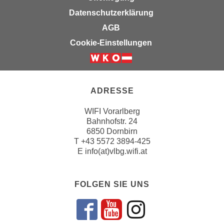
i
e
Datenschutzerklärung
k
F
a
AGB
u
n
Cookie-Einstellungen
n
i
k
s
t
c
i
h
ADRESSE
o
e
n
WIFI Vorarlberg
n
d
Bahnhofstr. 24
U
e
6850 Dornbirn
n
r
T
+43 5572 3894-425
t
E
info(at)vlbg.wifi.at
W
e
e
r
b
n
FOLGEN SIE UNS
s
e
e
h
i
Folgen sie un
Folgen sie 
Folgen si
m
t