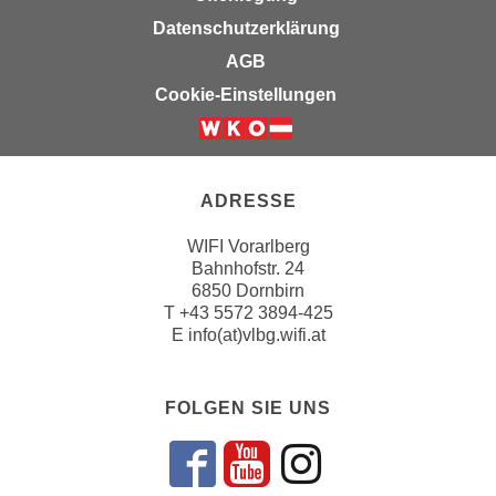
i
e
Datenschutzerklärung
k
F
a
AGB
u
n
Cookie-Einstellungen
n
i
k
s
t
c
i
h
ADRESSE
o
e
n
WIFI Vorarlberg
n
d
Bahnhofstr. 24
U
e
6850 Dornbirn
n
r
T
+43 5572 3894-425
t
E
info(at)vlbg.wifi.at
W
e
e
r
b
n
FOLGEN SIE UNS
s
e
e
h
i
Folgen sie un
Folgen sie 
Folgen si
m
t