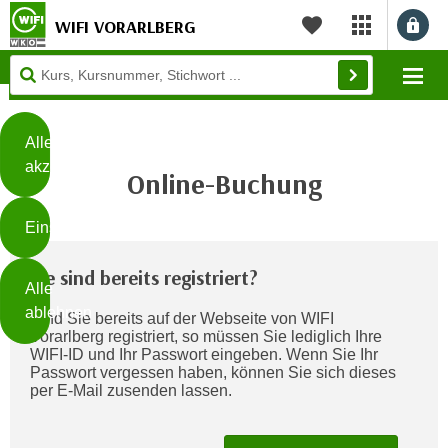
WIFI VORARLBERG
myWIFI Apps ö
Merkliste
Diese
Mo
Seite
Zum Inhalt springen
Zur Fußzeile springen
verwendet
Cookies
Alle
akzeptieren
Online-Buchung
O
h
Einstellungen
n
e
B
Sie sind bereits registriert?
I
Alle
i
h
ablehnen
Sind Sie bereits auf der Webseite von WIFI
t
r
Vorarlberg registriert, so müssen Sie lediglich Ihre
t
e
WIFI-ID und Ihr Passwort eingeben. Wenn Sie Ihr
Weiterlesen
e
Passwort vergessen haben, können Sie sich dieses
Z
per E-Mail zusenden lassen.
b
u
e
s
a
- nur für sichtbaren Text
t