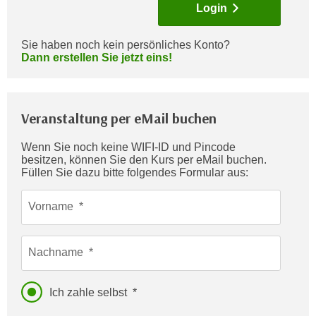
Login
c
i
h
m
t
Sie haben noch kein persönliches Konto?
m
Dann erstellen Sie jetzt eins!
e
u
n
n
S
g
i
Veranstaltung per eMail buchen
v
e
e
,
Wenn Sie noch keine WIFI-ID und Pincode
r
besitzen, können Sie den Kurs per eMail buchen.
d
w
Füllen Sie dazu bitte folgendes Formular aus:
a
e
s
n
Vorname
s
d
w
e
i
Nachname
n
r
w
a
i
Ich zahle selbst
u
r
c