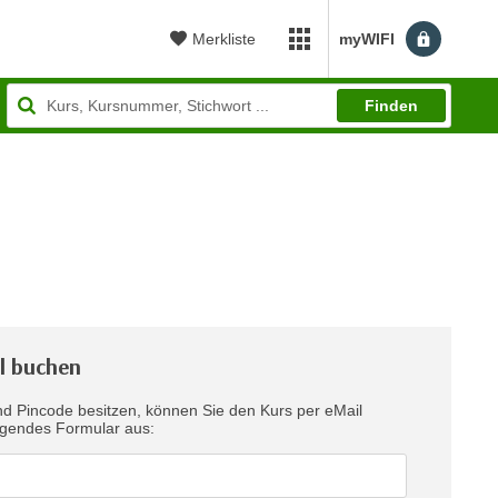
Merkliste
myWIFI
myWIFI Apps öffnen
Finden
l buchen
d Pincode besitzen, können Sie den Kurs per eMail
te folgendes Formular aus: