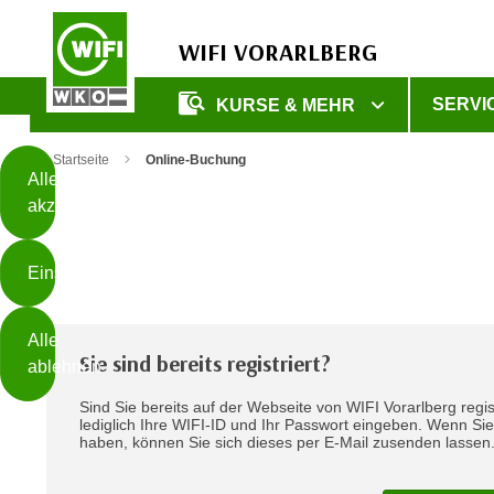
WIFI VORARLBERG
Diese
SERVI
KURSE & MEHR
Seite
Zum Inhalt springen
Zur Fußzeile springen
verwendet
Startseite
Online-Buchung
Cookies
Alle
akzeptieren
O
h
Einstellungen
n
e
B
I
Alle
i
h
Sie sind bereits registriert?
ablehnen
t
r
t
Sind Sie bereits auf der Webseite von WIFI Vorarlberg regis
e
Weiterlesen
lediglich Ihre WIFI-ID und Ihr Passwort eingeben. Wenn Si
e
Z
haben, können Sie sich dieses per E-Mail zusenden lassen
b
u
e
s