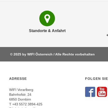
r
c
n
h
u
C
r
o
C
o
o
Standorte & Anfahrt
k
o
i
k
e
i
s
e
© 2025 by WIFI Österreich / Alle Rechte vorbehalten
v
s
o
,
n
d
U
i
ADRESSE
FOLGEN SIE
S
e
-
f
WIFI Vorarlberg
a
ü
Fol
F
Bahnhofstr. 24
m
r
6850 Dornbirn
e
T
+43 5572 3894-425
d