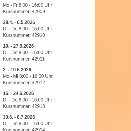
h
r
Mo - Fr 8
:
00
-
16
:
00
Uhr
e
e
Kursnummer:
42909
n
C
28.4.
-
6.5.2026
I
o
Di - Do 8
:
00
-
16
:
00
Uhr
h
o
Kursnummer:
42910
r
k
e
19.
-
27.5.2026
i
D
Di - Do 8
:
00
-
16
:
00
Uhr
e
a
Kursnummer:
42911
s
t
f
2.
-
10.6.2026
e
ü
Mo - Mi 8
:
00
-
16
:
00
Uhr
n
r
Kursnummer:
42912
k
M
e
16.
-
24.6.2026
a
Di - Do 8
:
00
-
16
:
00
Uhr
i
r
Kursnummer:
42913
n
k
e
e
30.6.
-
8.7.2026
m
Di - Do 8
:
00
-
16
:
00
Uhr
t
d
Kursnummer:
42914
i