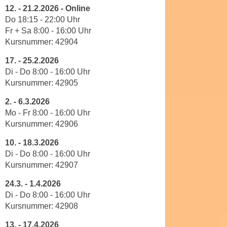
u
12.
-
21.2.2026 - Online
e
b
Do 18:15 - 22:00
Uhr
n
i
Fr + Sa 8:00 - 16:00 Uhr
i
e
Kursnummer:
42904
n
t
d
17.
-
25.2.2026
e
Di - Do 8
:
00
-
16
:
00
Uhr
e
n
Kursnummer:
42905
n
,
U
w
2.
-
6.3.2026
S
Mo - Fr 8
:
00
-
16
:
00
Uhr
e
A
Kursnummer:
42906
r
,
d
10.
-
18.3.2026
b
e
Di - Do 8
:
00
-
16
:
00
Uhr
e
n
Kursnummer:
42907
i
w
w
24.3.
-
1.4.2026
e
e
Di - Do 8
:
00
-
16
:
00
Uhr
i
Kursnummer:
42908
l
t
c
e
13.
-
17.4.2026