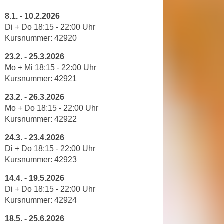
r
h
u
8.1.
-
10.2.2026
t
Di + Do 18
:
15
-
22
:
00
Uhr
n
a
Kursnummer: 42920
g
n
s
23.2.
-
25.3.2026
g
z
Mo + Mi 18
:
15
-
22
:
00
Uhr
e
w
Kursnummer: 42921
m
e
e
23.2.
-
26.3.2026
c
s
Mo + Do 18
:
15
-
22
:
00
Uhr
k
Kursnummer:
42922
s
e
e
g
24.3.
-
23.4.2026
n
e
Di + Do 18
:
15
-
22
:
00
Uhr
e
s
Kursnummer:
42923
n
e
14.4.
-
19.5.2026
S
t
Di + Do 18
:
15
-
22
:
00
Uhr
c
z
Kursnummer: 42924
h
t
u
18.5.
-
25.6.2026
.