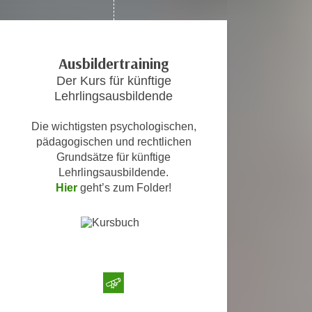
c
i
h
m
t
m
Ausbildertraining
e
u
n
Der Kurs für künftige
n
S
Lehrlingsausbildende
g
i
v
Die wichtigsten psychologischen,
e
e
pädagogischen und rechtlichen
,
r
Grundsätze für künftige
d
w
Lehrlingsausbildende.
a
e
Hier
geht’s zum Folder!
s
n
s
d
w
e
i
n
r
w
a
i
u
r
c