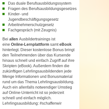
r
Das duale Berufsausbildungssystem
a
t
Fragen des Berufsausbildungsgesetzes
b
e
Kinder- und
e
C
Jugendbeschäftigungsgesetz
n
Arbeitnehmerschutzgesetz
o
.
Fachgespräch (mit Zeugnis)
o
W
k
Bei
allen
Ausbildertrainings ist
e
i
eine
Online-Lernplattform
samt
eBook
n
e
hinterlegt. Dieser kostenlose Bonus bringt
n
s
den Teilnehmenden über das Kursende
S
z
hinaus schnell und einfach Zugriff auf ihre
i
Skripten (eBook). Außerdem finden die
u
e
zukünftigen Lehrlingsausbildenden jede
A
d
Menge Informationen und Bonusmaterial
n
e
rund um das Thema Lehrlingsausbildung.
a
Auch ein allenfalls notwendiger Umstieg
r
l
auf Online-Unterricht ist so jederzeit
C
y
schnell und einfach möglich.
o
s
Lehrlingsausbildung: #schaffenwir
o
e