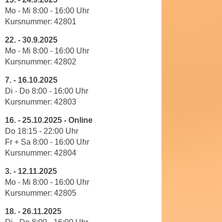
n
b
Mo - Mi 8
:
00
-
16
:
00
Uhr
p
e
Kursnummer:
42801
e
r
r
22.
-
30.9.2025
h
Mo - Mi
8
:00
-
16
:
00
Uhr
s
i
Kursnummer:
42802
o
n
n
a
7.
-
16.10.2025
e
u
Di - Do 8
:
00
-
16
:
00
Uhr
n
Kursnummer:
42803
s
b
e
16.
-
25.10.2025 - Online
e
i
Do 18:15 - 22:00
Uhr
z
n
Fr + Sa 8:00 - 16:00 Uhr
o
e
Kursnummer: 42804
g
a
e
3.
-
12.11.2025
n
n
Mo - Mi 8
:
00
-
16
:
00
Uhr
g
Kursnummer:
42805
e
e
n
n
18. -
26.11.2025
D
e