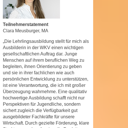
n
e
,
l
g
e
Teilnehmerstatement
e
v
Clara Meusburger, MA
l
a
a
n
„Die Lehrlingsausbildung stellt für mich als
n
Ausbilderin in der WKV einen wichtigen
t
g
gesellschaftlichen Auftrag dar. Junge
e
e
Menschen auf ihrem beruflichen Weg zu
I
n
begleiten, ihnen Orientierung zu geben
n
und sie in ihrer fachlichen wie auch
I
h
persönlichen Entwicklung zu unterstützen,
h
a
ist eine Verantwortung, die ich mit großer
r
l
Überzeugung wahrnehme.
Eine qualitativ
e
t
hochwertige Ausbildung schafft nicht nur
d
e
Perspektiven für Jugendliche, sondern
u
a
sichert zugleich die Verfügbarkeit gut
r
n
ausgebildeter Fachkräfte für unsere
c
Wirtschaft. Durch gezielte Förderung, klare
z
h