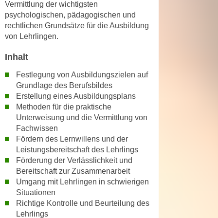
Vermittlung der wichtigsten
n
d
psychologischen, pädagogischen und
E
e
rechtlichen Grundsätze für die Ausbildung
U
n
von Lehrlingen.
-
w
U
Inhalt
i
S
r
Festlegung von Ausbildungszielen auf
A
z
Grundlage des Berufsbildes
u
i
Erstellung eines Ausbildungsplans
n
e
Methoden für die praktische
t
l
Unterweisung und die Vermittlung von
e
o
Fachwissen
r
Fördern des Lernwillens und der
r
w
Leistungsbereitschaft des Lehrlings
i
o
Förderung der Verlässlichkeit und
e
r
Bereitschaft zur Zusammenarbeit
n
Umgang mit Lehrlingen in schwierigen
f
t
Situationen
e
i
Richtige Kontrolle und Beurteilung des
n
e
Lehrlings
h