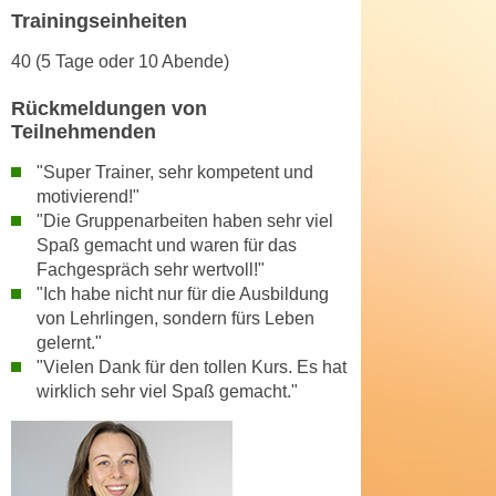
k
z
Trainingseinheiten
i
w
e
40 (5 Tage oder 10 Abende)
e
-
c
Rückmeldungen von
S
k
Teilnehmenden
e
e
t
"Super Trainer, sehr kompetent und
n
z
motivierend!"
u
u
"Die Gruppenarbeiten haben sehr viel
n
Spaß gemacht und waren für das
n
d
Fachgespräch sehr wertvoll!"
g
u
"Ich habe nicht nur für die Ausbildung
z
m
von Lehrlingen, sondern fürs Leben
u
f
gelernt."
s
ü
"Vielen Dank für den tollen Kurs. Es hat
t
r
wirklich sehr viel Spaß gemacht."
i
S
m
i
m
e
e
r