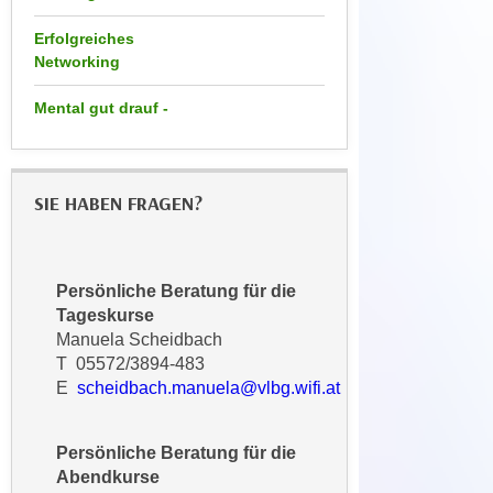
h
e
u
Erfolgreiches
c
t
Networking
h
z
n
Mental gut drauf -
r
i
e
s
c
c
h
SIE HABEN FRAGEN?
h
t
e
l
D
i
a
Persönliche Beratung für die
c
t
Tageskurse
h
e
Manuela Scheidbach
e
n
T 05572/3894-483
n
.
E
scheidbach.manuela@vlbg.wifi.at
R
E
e
i
Persönliche Beratung für die
c
n
Abendkurse
h
e