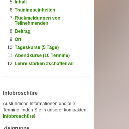
Inhalt
n
i
S
Trainingseinheiten
c
i
Rückmeldungen von
h
e
Teilnehmenden
n
a
Beitrag
i
u
Ort
c
f
Tageskurse (5 Tage)
h
„
t
Abendkurse (10 Termine)
A
d
Lehre stärken #schaffenwir
l
e
l
m
e
D
a
a
k
Infobroschüre
t
z
e
Ausführliche Informationen und alle
e
Termine finden Sie in unserer kompakten
n
p
Infobroschüre
!
s
t
c
i
Zielgruppe