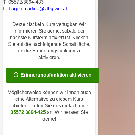
T 05572/3894-483
i
e
E
hagen.martina@vlbg.wifi.at
k
F
a
u
n
Derzeit ist kein Kurs verfügbar. Wir
n
informieren Sie gerne, sobald der
i
k
nächste Kurstermin fixiert ist. Klicken
s
t
Sie auf die nachfolgende Schaltfläche,
c
i
um die Erinnerungsfunktion zu
h
o
aktivieren.
e
n
n
d
U
Erinnerungsfunktion aktivieren
e
n
r
t
W
Möglicherweise können wir Ihnen auch
e
e
eine Alternative zu diesem Kurs
r
anbieten – rufen Sie uns einfach unter
b
n
05572 3894-425
an. Wir beraten Sie
s
e
gerne!
e
h
i
m
t