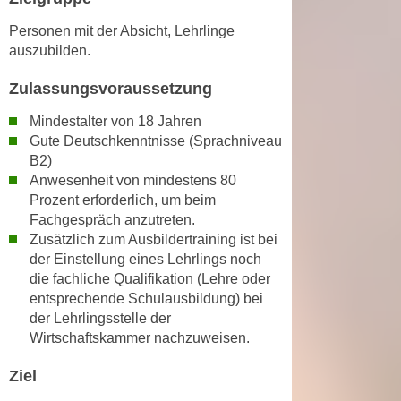
h
e
u
Personen mit der Absicht, Lehrlinge
r
t
auszubilden.
e
z
n
Zulassungsvoraussetzung
a
“
b
k
Mindestalter von 18 Jahren
k
Gute Deutschkenntnisse (Sprachniveau
l
o
B2)
i
m
Anwesenheit von mindestens 80
c
m
Prozent erforderlich, um beim
k
Fachgespräch anzutreten.
e
e
Zusätzlich zum Ausbildertraining ist bei
n
n
der Einstellung eines Lehrlings noch
z
,
die fachliche Qualifikation (Lehre oder
w
v
entsprechende Schulausbildung) bei
i
e
der Lehrlingsstelle der
s
r
Wirtschaftskammer nachzuweisen.
c
w
h
Ziel
e
e
n