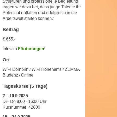
Strukturen und professionelle Begleitung
u
d
tragen wir dazu bei, dass junge Talente ihr
z
i
Potenzial entfalten und erfolgreich in die
e
Arbeitswelt starten können.“
e
i
C
g
Beitrag
o
e
o
€ 655,-
n
k
.
Infos zu
Förderungen
!
i
U
e
m
Ort
s
I
e
WIFI Dornbirn / WIFI Hohenems / ZEMMA
h
r
Bludenz / Online
n
h
e
Tageskurse (5 Tage)
o
n
b
2.
-
10.9.2025
d
e
Di - Do 8
:
00
-
16
:
00
Uhr
a
n
Kursnummer: 42800
r
e
ü
15.
-
24.9.2025