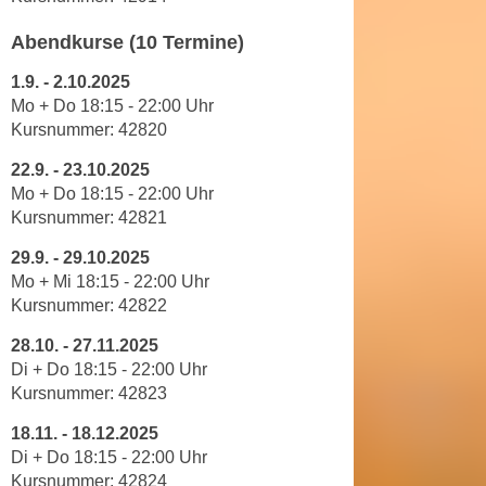
e
n
Abendkurse (10 Termine)
m
g
E
z
1.9.
-
2.10.2025
U
w
Mo + Do 18
:
15
-
22
:
00
Uhr
-
e
Kursnummer: 42820
D
c
22.9.
-
23.10.2025
a
k
Mo + Do 18
:
15
-
22
:
00
Uhr
t
e
Kursnummer:
42821
e
u
n
29.9.
-
29.10.2025
n
s
Mo + Mi 18
:
15
-
22
:
00
Uhr
d
c
Kursnummer: 42822
O
h
p
28.10.
-
27.11.2025
u
t
Di + Do 18
:
15
-
22
:
00
Uhr
t
i
Kursnummer: 42823
z
m
r
18.11.
-
18.12.2025
i
Di + Do 18
:
15
-
22
:
00
Uhr
e
e
Kursnummer:
42824
c