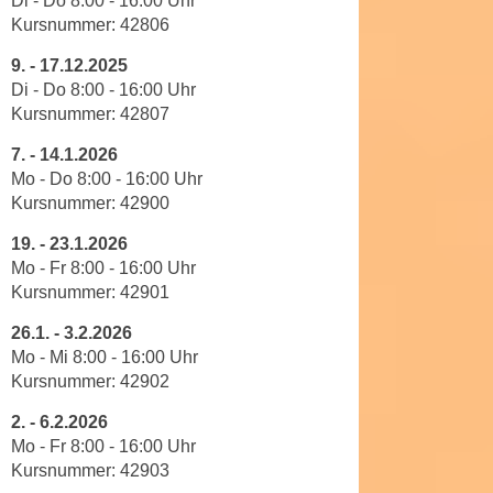
Di - Do 8
:
00
-
16
:
00
Uhr
a
Kursnummer:
42806
h
t
m
9.
-
17.12.2025
e
e
Di - Do 8
:
00
-
16
:
00
Uhr
n
O
Kursnummer:
42807
a
n
u
7. -
14.1.2026
l
c
Mo - Do 8
:00
-
16
:
00
Uhr
i
h
Kursnummer: 42900
n
a
e
19.
-
23.1.2026
n
-
Mo - Fr 8
:
00
-
16
:
00
Uhr
U
J
Kursnummer:
42901
n
o
26.1
. -
3.2.2026
t
u
Mo - Mi 8
:
00
-
16
:
00
Uhr
e
r
Kursnummer: 42902
r
n
n
e
2.
-
6.2.2026
e
Mo - Fr 8
:
00
-
16
:
00
Uhr
y
h
Kursnummer:
42903
z
m