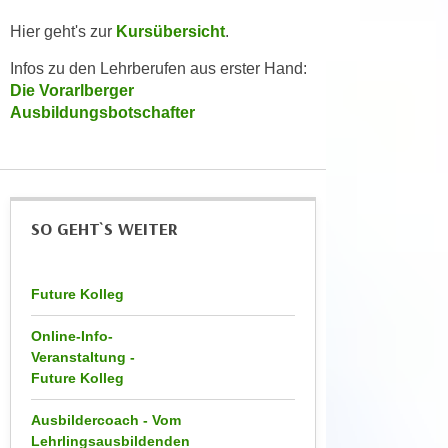
e
t
r
Hier geht's zur
Kursübersicht
.
e
p
Infos zu den Lehrberufen aus erster Hand:
,
e
Die Vorarlberger
b
r
Ausbildungsbotschafter
i
s
s
o
k
n
e
e
i
n
SO GEHT`S WEITER
n
b
e
e
d
Future Kolleg
z
a
o
t
Online-Info-
g
Veranstaltung -
e
e
Future Kolleg
n
n
s
e
Ausbildercoach - Vom
c
t
Lehrlingsausbildenden