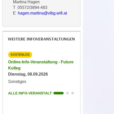
Martina Hagen
t
A
T 05572/3894-483
e
u
E
hagen.martina@vlbg.wifi.at
g
f
e
l
n
i
i
s
WEITERE INFOVERANSTALTUNGEN
e
t
ß
u
e
n
KOSTENLOS
KOSTENLOS
n
g
ture
Online-Info-Veranstaltung - Future
Online-Info-Veransta
u
d
Kolleg
Ausbildercoach
n
e
Dienstag, 08.09.2026
Keine aktuellen Term
d
r
Sonstiges
Sonstiges
i
P
n
a
ALLE INFO-VERANSTALTUNGEN
ALLE INFO-VERANS
s
r
b
t
e
n
s