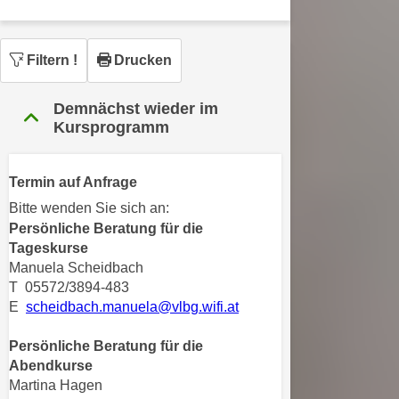
n
h
u
C
r
Filtern
!
Drucken
o
C
o
o
k
Demnächst wieder im
o
Kursprogramm
i
k
e
i
s
e
Termin auf Anfrage
v
s
Bitte wenden Sie sich an:
o
,
Persönliche Beratung für die
n
d
Tageskurse
U
i
Manuela Scheidbach
S
e
T 05572/3894-483
-
f
E
scheidbach.manuela@vlbg.wifi.at
a
ü
m
Persönliche Beratung für die
r
e
Abendkurse
d
r
Martina Hagen
i