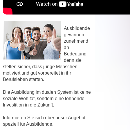
,
n
S
d
i
a
e
u
Ausbildende
n
s
gewinnen
u
zunehmend
g
r
an
e
e
Bedeutung,
w
i
denn sie
ä
stellen sicher, dass junge Menschen
n
h
motiviert und gut vorbereitet in ihr
g
l
Berufsleben starten.
e
t
s
e
Die Ausbildung im dualen System ist keine
c
P
soziale Wohltat, sondern eine lohnende
h
a
Investition in die Zukunft.
r
r
ä
Informieren Sie sich über unser Angebot
t
n
speziell für Ausbildende.
n
k