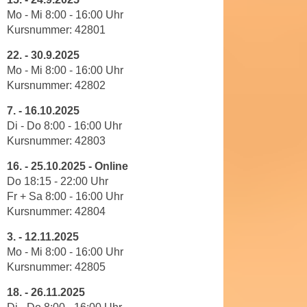
n
b
Mo - Mi 8
:
00
-
16
:
00
Uhr
p
e
Kursnummer:
42801
e
r
r
22.
-
30.9.2025
h
Mo - Mi
8
:00
-
16
:
00
Uhr
s
i
Kursnummer:
42802
o
n
n
a
7.
-
16.10.2025
e
u
Di - Do 8
:
00
-
16
:
00
Uhr
n
Kursnummer:
42803
s
b
e
16.
-
25.10.2025 - Online
e
i
Do 18:15 - 22:00
Uhr
z
n
Fr + Sa 8:00 - 16:00 Uhr
o
e
Kursnummer: 42804
g
a
e
3.
-
12.11.2025
n
n
Mo - Mi 8
:
00
-
16
:
00
Uhr
g
Kursnummer:
42805
e
e
n
n
18. -
26.11.2025
D
e