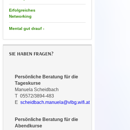
h
e
u
Erfolgreiches
c
t
Networking
h
z
n
Mental gut drauf -
r
i
e
s
c
c
h
SIE HABEN FRAGEN?
h
t
e
l
D
i
a
Persönliche Beratung für die
c
t
Tageskurse
h
e
Manuela Scheidbach
e
n
T 05572/3894-483
n
.
E
scheidbach.manuela@vlbg.wifi.at
R
E
e
i
Persönliche Beratung für die
c
n
Abendkurse
h
e