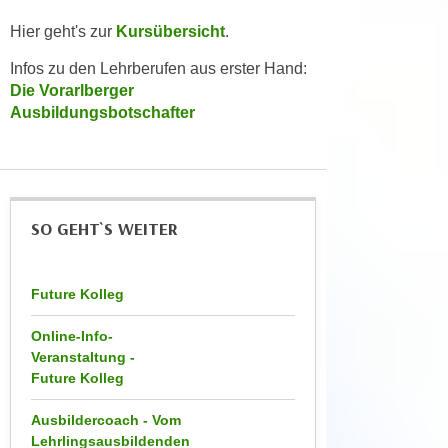
e
t
r
Hier geht's zur
Kursübersicht
.
e
p
Infos zu den Lehrberufen aus erster Hand:
,
e
Die Vorarlberger
b
r
Ausbildungsbotschafter
i
s
s
o
k
n
e
e
i
n
SO GEHT`S WEITER
n
b
e
e
d
Future Kolleg
z
a
o
t
Online-Info-
g
Veranstaltung -
e
e
Future Kolleg
n
n
s
e
Ausbildercoach - Vom
c
t
Lehrlingsausbildenden