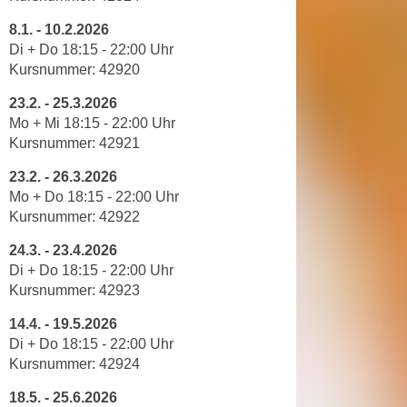
r
h
u
8.1.
-
10.2.2026
t
Di + Do 18
:
15
-
22
:
00
Uhr
n
a
Kursnummer: 42920
g
n
s
23.2.
-
25.3.2026
g
z
Mo + Mi 18
:
15
-
22
:
00
Uhr
e
w
Kursnummer: 42921
m
e
e
23.2.
-
26.3.2026
c
s
Mo + Do 18
:
15
-
22
:
00
Uhr
k
Kursnummer:
42922
s
e
e
g
24.3.
-
23.4.2026
n
e
Di + Do 18
:
15
-
22
:
00
Uhr
e
s
Kursnummer:
42923
n
e
14.4.
-
19.5.2026
S
t
Di + Do 18
:
15
-
22
:
00
Uhr
c
z
Kursnummer: 42924
h
t
u
18.5.
-
25.6.2026
.