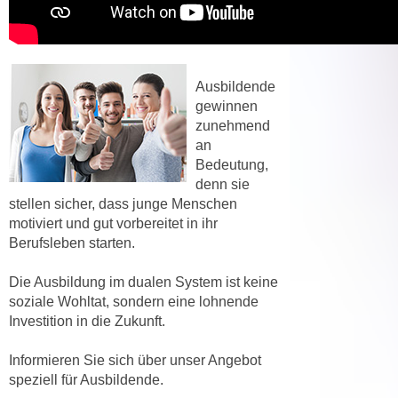
,
n
S
d
i
a
e
u
Ausbildende
n
s
gewinnen
u
zunehmend
g
r
an
e
e
Bedeutung,
w
i
denn sie
ä
stellen sicher, dass junge Menschen
n
h
motiviert und gut vorbereitet in ihr
g
l
Berufsleben starten.
e
t
s
e
Die Ausbildung im dualen System ist keine
c
P
soziale Wohltat, sondern eine lohnende
h
a
Investition in die Zukunft.
r
r
ä
Informieren Sie sich über unser Angebot
t
n
speziell für Ausbildende.
n
k