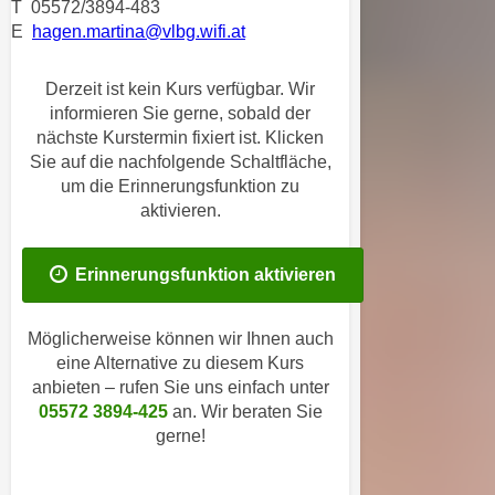
T 05572/3894-483
i
e
E
hagen.martina@vlbg.wifi.at
k
F
a
u
n
Derzeit ist kein Kurs verfügbar. Wir
n
informieren Sie gerne, sobald der
i
k
nächste Kurstermin fixiert ist. Klicken
s
t
Sie auf die nachfolgende Schaltfläche,
c
i
um die Erinnerungsfunktion zu
h
o
aktivieren.
e
n
n
d
U
Erinnerungsfunktion aktivieren
e
n
r
t
W
Möglicherweise können wir Ihnen auch
e
e
eine Alternative zu diesem Kurs
r
anbieten – rufen Sie uns einfach unter
b
n
05572 3894-425
an. Wir beraten Sie
s
e
gerne!
e
h
i
m
t