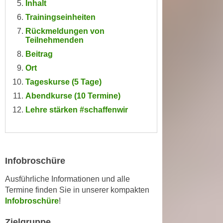
Inhalt
n
i
S
Trainingseinheiten
c
i
Rückmeldungen von
h
e
Teilnehmenden
n
a
Beitrag
i
u
Ort
c
f
Tageskurse (5 Tage)
h
„
t
Abendkurse (10 Termine)
A
d
Lehre stärken #schaffenwir
l
e
l
m
e
D
a
a
k
Infobroschüre
t
z
e
Ausführliche Informationen und alle
e
Termine finden Sie in unserer kompakten
n
p
Infobroschüre
!
s
t
c
i
Zielgruppe