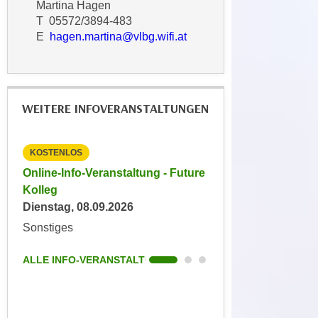
Martina Hagen
t
A
T 05572/3894-483
e
u
E
hagen.martina@vlbg.wifi.at
g
f
e
l
n
i
i
s
WEITERE INFOVERANSTALTUNGEN
e
t
ß
u
e
n
KOSTENLOS
KOSTENLOS
n
g
ture
Online-Info-Veranstaltung - Future
Online-Info-Veransta
u
d
Kolleg
Ausbildercoach
n
e
Dienstag, 08.09.2026
Keine aktuellen Term
d
r
Sonstiges
Sonstiges
i
P
n
a
ALLE INFO-VERANSTALTUNGEN
ALLE INFO-VERANS
s
r
b
t
e
n
s