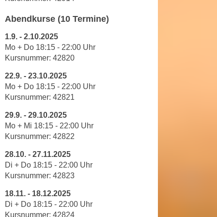
e
n
Abendkurse (10 Termine)
m
g
E
z
1.9.
-
2.10.2025
U
w
Mo + Do 18
:
15
-
22
:
00
Uhr
-
e
Kursnummer: 42820
D
c
22.9.
-
23.10.2025
a
k
Mo + Do 18
:
15
-
22
:
00
Uhr
t
e
Kursnummer:
42821
e
u
n
29.9.
-
29.10.2025
n
s
Mo + Mi 18
:
15
-
22
:
00
Uhr
d
c
Kursnummer: 42822
O
h
p
28.10.
-
27.11.2025
u
t
Di + Do 18
:
15
-
22
:
00
Uhr
t
i
Kursnummer: 42823
z
m
r
18.11.
-
18.12.2025
i
Di + Do 18
:
15
-
22
:
00
Uhr
e
e
Kursnummer:
42824
c