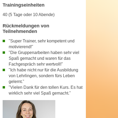
k
z
Trainingseinheiten
i
w
e
40 (5 Tage oder 10 Abende)
e
-
c
Rückmeldungen von
S
k
Teilnehmenden
e
e
t
"Super Trainer, sehr kompetent und
n
z
motivierend!"
u
u
"Die Gruppenarbeiten haben sehr viel
n
Spaß gemacht und waren für das
n
d
Fachgespräch sehr wertvoll!"
g
u
"Ich habe nicht nur für die Ausbildung
z
m
von Lehrlingen, sondern fürs Leben
u
f
gelernt."
s
ü
"Vielen Dank für den tollen Kurs. Es hat
t
r
wirklich sehr viel Spaß gemacht."
i
S
m
i
m
e
e
r