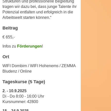
Strukturen und professionelle Begleitung
u
d
tragen wir dazu bei, dass junge Talente ihr
z
i
Potenzial entfalten und erfolgreich in die
e
Arbeitswelt starten können.“
e
i
C
g
Beitrag
o
e
o
€ 655,-
n
k
.
Infos zu
Förderungen
!
i
U
e
m
Ort
s
I
e
WIFI Dornbirn / WIFI Hohenems / ZEMMA
h
r
Bludenz / Online
n
h
e
Tageskurse (5 Tage)
o
n
b
2.
-
10.9.2025
d
e
Di - Do 8
:
00
-
16
:
00
Uhr
a
n
Kursnummer: 42800
r
e
ü
15.
-
24.9.2025