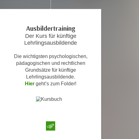
c
i
h
m
t
m
Ausbildertraining
e
u
n
Der Kurs für künftige
n
S
Lehrlingsausbildende
g
i
v
Die wichtigsten psychologischen,
e
e
pädagogischen und rechtlichen
,
r
Grundsätze für künftige
d
w
Lehrlingsausbildende.
a
e
Hier
geht’s zum Folder!
s
n
s
d
w
e
i
n
r
w
a
i
u
r
c