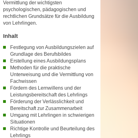
Vermittlung der wichtigsten
n
d
psychologischen, pädagogischen und
E
e
rechtlichen Grundsätze für die Ausbildung
U
n
von Lehrlingen.
-
w
U
Inhalt
i
S
r
Festlegung von Ausbildungszielen auf
A
z
Grundlage des Berufsbildes
u
i
Erstellung eines Ausbildungsplans
n
e
Methoden für die praktische
t
l
Unterweisung und die Vermittlung von
e
o
Fachwissen
r
Fördern des Lernwillens und der
r
w
Leistungsbereitschaft des Lehrlings
i
o
Förderung der Verlässlichkeit und
e
r
Bereitschaft zur Zusammenarbeit
n
Umgang mit Lehrlingen in schwierigen
f
t
Situationen
e
i
Richtige Kontrolle und Beurteilung des
n
e
Lehrlings
h