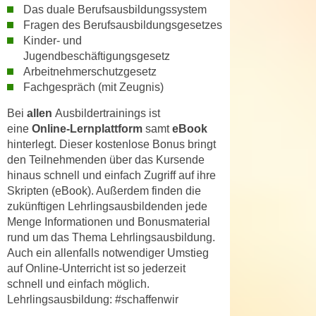
r
Das duale Berufsausbildungssystem
a
t
Fragen des Berufsausbildungsgesetzes
b
e
Kinder- und
e
C
Jugendbeschäftigungsgesetz
n
Arbeitnehmerschutzgesetz
o
.
Fachgespräch (mit Zeugnis)
o
W
k
Bei
allen
Ausbildertrainings ist
e
i
eine
Online-Lernplattform
samt
eBook
n
e
hinterlegt. Dieser kostenlose Bonus bringt
n
s
den Teilnehmenden über das Kursende
S
z
hinaus schnell und einfach Zugriff auf ihre
i
Skripten (eBook). Außerdem finden die
u
e
zukünftigen Lehrlingsausbildenden jede
A
d
Menge Informationen und Bonusmaterial
n
e
rund um das Thema Lehrlingsausbildung.
a
Auch ein allenfalls notwendiger Umstieg
r
l
auf Online-Unterricht ist so jederzeit
C
y
schnell und einfach möglich.
o
s
Lehrlingsausbildung: #schaffenwir
o
e