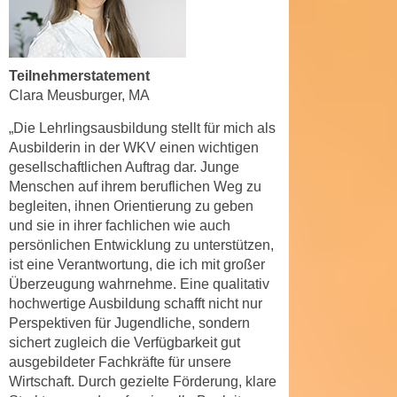
n
e
,
l
g
e
Teilnehmerstatement
e
v
Clara Meusburger, MA
l
a
a
n
„Die Lehrlingsausbildung stellt für mich als
n
Ausbilderin in der WKV einen wichtigen
t
g
gesellschaftlichen Auftrag dar. Junge
e
e
Menschen auf ihrem beruflichen Weg zu
I
n
begleiten, ihnen Orientierung zu geben
n
und sie in ihrer fachlichen wie auch
I
h
persönlichen Entwicklung zu unterstützen,
h
a
ist eine Verantwortung, die ich mit großer
r
l
Überzeugung wahrnehme.
Eine qualitativ
e
t
hochwertige Ausbildung schafft nicht nur
d
e
Perspektiven für Jugendliche, sondern
u
a
sichert zugleich die Verfügbarkeit gut
r
n
ausgebildeter Fachkräfte für unsere
c
Wirtschaft. Durch gezielte Förderung, klare
z
h