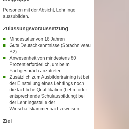
h
e
u
Personen mit der Absicht, Lehrlinge
r
t
auszubilden.
e
z
n
Zulassungsvoraussetzung
a
“
b
k
Mindestalter von 18 Jahren
k
Gute Deutschkenntnisse (Sprachniveau
l
o
B2)
i
m
Anwesenheit von mindestens 80
c
m
Prozent erforderlich, um beim
k
Fachgespräch anzutreten.
e
e
Zusätzlich zum Ausbildertraining ist bei
n
n
der Einstellung eines Lehrlings noch
z
,
die fachliche Qualifikation (Lehre oder
w
v
entsprechende Schulausbildung) bei
i
e
der Lehrlingsstelle der
s
r
Wirtschaftskammer nachzuweisen.
c
w
h
Ziel
e
e
n