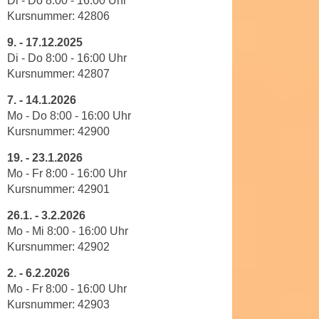
Di - Do 8
:
00
-
16
:
00
Uhr
a
Kursnummer:
42806
h
t
m
9.
-
17.12.2025
e
e
Di - Do 8
:
00
-
16
:
00
Uhr
n
O
Kursnummer:
42807
a
n
u
7. -
14.1.2026
l
c
Mo - Do 8
:00
-
16
:
00
Uhr
i
h
Kursnummer: 42900
n
a
e
19.
-
23.1.2026
n
-
Mo - Fr 8
:
00
-
16
:
00
Uhr
U
J
Kursnummer:
42901
n
o
26.1
. -
3.2.2026
t
u
Mo - Mi 8
:
00
-
16
:
00
Uhr
e
r
Kursnummer: 42902
r
n
n
e
2.
-
6.2.2026
e
Mo - Fr 8
:
00
-
16
:
00
Uhr
y
h
Kursnummer:
42903
z
m