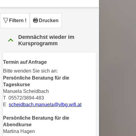
n
h
u
C
r
Filtern
!
Drucken
o
C
o
o
k
Demnächst wieder im
o
Kursprogramm
i
k
e
i
s
e
Termin auf Anfrage
v
s
Bitte wenden Sie sich an:
o
,
Persönliche Beratung für die
n
d
Tageskurse
U
i
Manuela Scheidbach
S
e
T 05572/3894-483
-
f
E
scheidbach.manuela@vlbg.wifi.at
a
ü
m
Persönliche Beratung für die
r
e
Abendkurse
d
r
Martina Hagen
i