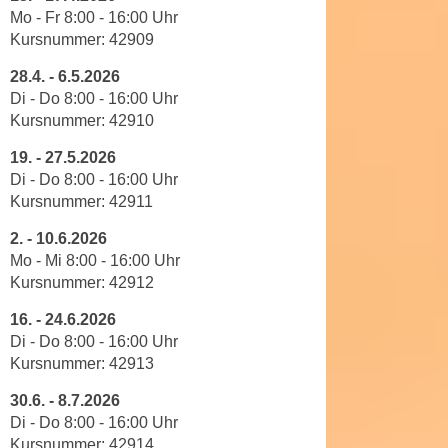
h
r
Mo - Fr 8
:
00
-
16
:
00
Uhr
e
e
Kursnummer:
42909
n
C
28.4.
-
6.5.2026
I
o
Di - Do 8
:
00
-
16
:
00
Uhr
h
o
Kursnummer:
42910
r
k
e
19.
-
27.5.2026
i
D
Di - Do 8
:
00
-
16
:
00
Uhr
e
a
Kursnummer:
42911
s
t
f
2.
-
10.6.2026
e
ü
Mo - Mi 8
:
00
-
16
:
00
Uhr
n
r
Kursnummer:
42912
k
M
e
16.
-
24.6.2026
a
Di - Do 8
:
00
-
16
:
00
Uhr
i
r
Kursnummer:
42913
n
k
e
e
30.6.
-
8.7.2026
m
Di - Do 8
:
00
-
16
:
00
Uhr
t
d
Kursnummer:
42914
i