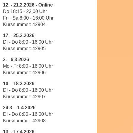
u
12.
-
21.2.2026 - Online
e
b
Do 18:15 - 22:00
Uhr
n
i
Fr + Sa 8:00 - 16:00 Uhr
i
e
Kursnummer:
42904
n
t
d
17.
-
25.2.2026
e
Di - Do 8
:
00
-
16
:
00
Uhr
e
n
Kursnummer:
42905
n
,
U
w
2.
-
6.3.2026
S
Mo - Fr 8
:
00
-
16
:
00
Uhr
e
A
Kursnummer:
42906
r
,
d
10.
-
18.3.2026
b
e
Di - Do 8
:
00
-
16
:
00
Uhr
e
n
Kursnummer:
42907
i
w
w
24.3.
-
1.4.2026
e
e
Di - Do 8
:
00
-
16
:
00
Uhr
i
Kursnummer:
42908
l
t
c
e
13.
-
17.4.2026