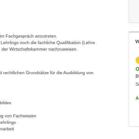
eim Fachgespräch anzutreten.
W
 Lehrlings noch die fachliche Qualifikation (Lehre
le der Wirtschaftskammer nachzuweisen.
KOSTENLOS
Online-Info-Veranstaltung - Future Kolleg
O
 rechtlichen Grundsätze für die Ausbildung von
Dienstag, 23.06.2026
D
Sonstiges
S
ALLE INFO-VERANSTALTUNGEN
A
bildes
ung von Fachwissen
ehrlings
narbeit