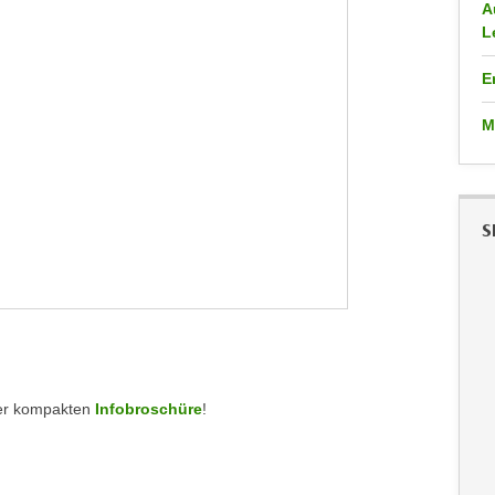
A
L
E
M
S
erer kompakten
Infobroschüre
!