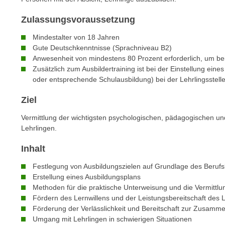
c
i
h
e
Zulassungsvoraussetzung
u
r
Mindestalter von 18 Jahren
t
e
Gute Deutschkenntnisse (Sprachniveau B2)
z
n
Anwesenheit von mindestens 80 Prozent erforderlich, um b
a
“
Zusätzlich zum Ausbildertraining ist bei der Einstellung eines
b
k
oder entsprechende Schulausbildung) bei der Lehrlingsstel
k
l
o
Ziel
i
m
c
Vermittlung der wichtigsten psychologischen, pädagogischen und
m
k
Lehrlingen.
e
e
n
Inhalt
n
z
,
Festlegung von Ausbildungszielen auf Grundlage des Berufs
w
v
Erstellung eines Ausbildungsplans
i
e
Methoden für die praktische Unterweisung und die Vermittl
s
Fördern des Lernwillens und der Leistungsbereitschaft des L
r
c
Förderung der Verlässlichkeit und Bereitschaft zur Zusamme
w
h
Umgang mit Lehrlingen in schwierigen Situationen
e