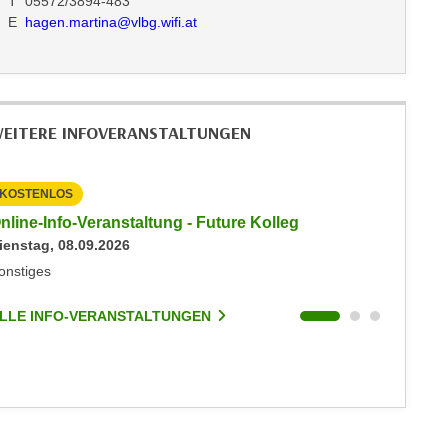
T 05572/3894-483
E
hagen.martina@vlbg.wifi.at
EITERE INFOVERANSTALTUNGEN
KOSTENLOS
KOSTEN
nline-Info-Veranstaltung - Future Kolleg
Online-
ienstag, 08.09.2026
Keine akt
onstiges
Sonstige
LLE INFO-VERANSTALTUNGEN
ALLE I