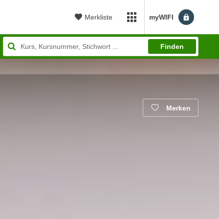
Merkliste
myWIFI
myWIFI Apps öffnen
Finden
Merken