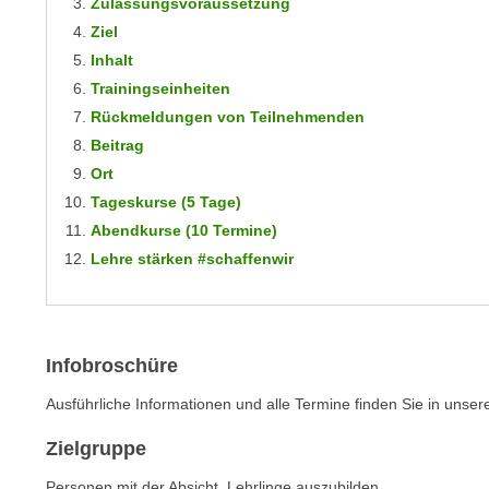
n
Zulassungsvoraussetzung
s
n
Ziel
i
S
Inhalt
c
i
Trainingseinheiten
h
e
Rückmeldungen von Teilnehmenden
n
a
Beitrag
i
u
Ort
c
f
Tageskurse (5 Tage)
h
„
t
Abendkurse (10 Termine)
A
d
Lehre stärken #schaffenwir
l
e
l
m
e
D
a
a
Infobroschüre
k
t
z
Ausführliche Informationen und alle Termine finden Sie in uns
e
e
n
Zielgruppe
p
s
t
Personen mit der Absicht, Lehrlinge auszubilden.