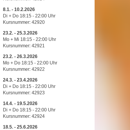
r
h
u
8.1.
-
10.2.2026
t
Di + Do 18
:
15
-
22
:
00
Uhr
n
a
Kursnummer: 42920
g
n
s
23.2.
-
25.3.2026
g
z
Mo + Mi 18
:
15
-
22
:
00
Uhr
e
w
Kursnummer: 42921
m
e
e
23.2.
-
26.3.2026
c
s
Mo + Do 18
:
15
-
22
:
00
Uhr
k
Kursnummer:
42922
s
e
e
g
24.3.
-
23.4.2026
n
e
Di + Do 18
:
15
-
22
:
00
Uhr
e
s
Kursnummer:
42923
n
e
14.4.
-
19.5.2026
S
t
Di + Do 18
:
15
-
22
:
00
Uhr
c
z
Kursnummer: 42924
h
t
u
18.5.
-
25.6.2026
.