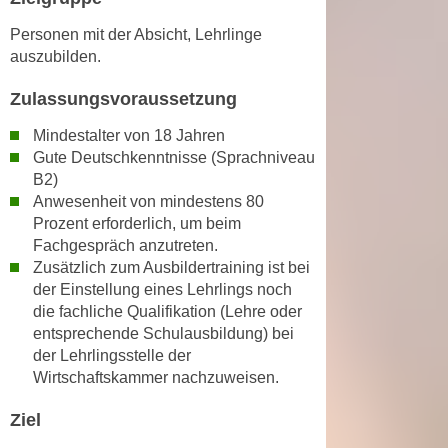
h
e
u
Personen mit der Absicht, Lehrlinge
r
t
auszubilden.
e
z
n
Zulassungsvoraussetzung
a
“
b
k
Mindestalter von 18 Jahren
k
Gute Deutschkenntnisse (Sprachniveau
l
o
B2)
i
m
Anwesenheit von mindestens 80
c
m
Prozent erforderlich, um beim
k
Fachgespräch anzutreten.
e
e
Zusätzlich zum Ausbildertraining ist bei
n
n
der Einstellung eines Lehrlings noch
z
,
die fachliche Qualifikation (Lehre oder
w
v
entsprechende Schulausbildung) bei
i
e
der Lehrlingsstelle der
s
r
Wirtschaftskammer nachzuweisen.
c
w
h
Ziel
e
e
n