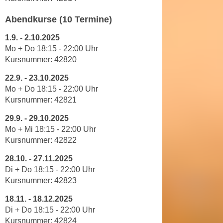
e
n
Abendkurse (10 Termine)
m
g
E
z
1.9.
-
2.10.2025
U
w
Mo + Do 18
:
15
-
22
:
00
Uhr
-
e
Kursnummer: 42820
D
c
22.9.
-
23.10.2025
a
k
Mo + Do 18
:
15
-
22
:
00
Uhr
t
e
Kursnummer:
42821
e
u
n
29.9.
-
29.10.2025
n
s
Mo + Mi 18
:
15
-
22
:
00
Uhr
d
c
Kursnummer: 42822
O
h
p
28.10.
-
27.11.2025
u
t
Di + Do 18
:
15
-
22
:
00
Uhr
t
i
Kursnummer: 42823
z
m
r
18.11.
-
18.12.2025
i
Di + Do 18
:
15
-
22
:
00
Uhr
e
e
Kursnummer:
42824
c