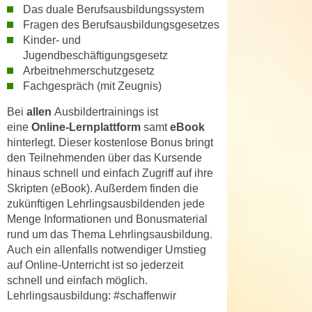
r
Das duale Berufsausbildungssystem
a
t
Fragen des Berufsausbildungsgesetzes
b
e
Kinder- und
e
C
Jugendbeschäftigungsgesetz
n
Arbeitnehmerschutzgesetz
o
.
Fachgespräch (mit Zeugnis)
o
W
k
Bei
allen
Ausbildertrainings ist
e
i
eine
Online-Lernplattform
samt
eBook
n
e
hinterlegt. Dieser kostenlose Bonus bringt
n
s
den Teilnehmenden über das Kursende
S
z
hinaus schnell und einfach Zugriff auf ihre
i
Skripten (eBook). Außerdem finden die
u
e
zukünftigen Lehrlingsausbildenden jede
A
d
Menge Informationen und Bonusmaterial
n
e
rund um das Thema Lehrlingsausbildung.
a
Auch ein allenfalls notwendiger Umstieg
r
l
auf Online-Unterricht ist so jederzeit
C
y
schnell und einfach möglich.
o
s
Lehrlingsausbildung: #schaffenwir
o
e