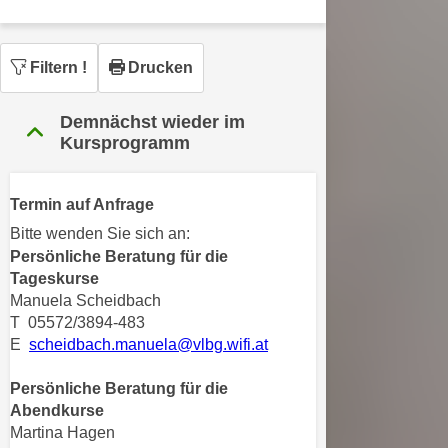
n
h
u
C
r
Filtern
!
Drucken
o
C
o
o
k
Demnächst wieder im
o
Kursprogramm
i
k
e
i
s
e
Termin auf Anfrage
v
s
Bitte wenden Sie sich an:
o
,
Persönliche Beratung für die
n
d
Tageskurse
U
i
Manuela Scheidbach
S
e
T 05572/3894-483
-
f
E
scheidbach.manuela@vlbg.wifi.at
a
ü
m
Persönliche Beratung für die
r
e
Abendkurse
d
r
Martina Hagen
i