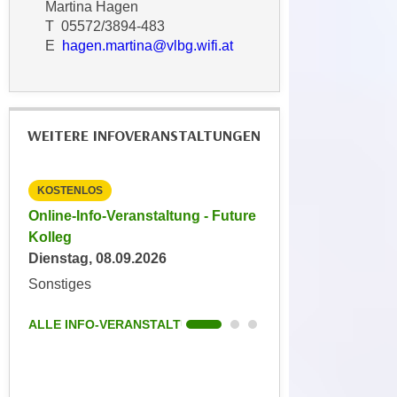
Martina Hagen
t
A
T 05572/3894-483
e
u
E
hagen.martina@vlbg.wifi.at
g
f
e
l
n
i
i
s
WEITERE INFOVERANSTALTUNGEN
e
t
ß
u
e
n
KOSTENLOS
KOSTENLOS
n
g
ture
Online-Info-Veranstaltung - Future
Online-Info-Veransta
u
d
Kolleg
Ausbildercoach
n
e
Dienstag, 08.09.2026
Keine aktuellen Term
d
r
Sonstiges
Sonstiges
i
P
n
a
ALLE INFO-VERANSTALTUNGEN
ALLE INFO-VERANS
s
r
b
t
e
n
s