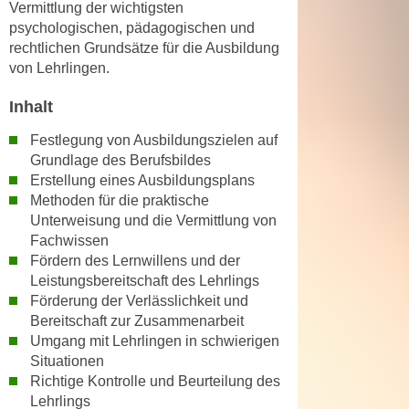
Vermittlung der wichtigsten
n
d
psychologischen, pädagogischen und
E
e
rechtlichen Grundsätze für die Ausbildung
U
n
von Lehrlingen.
-
w
U
Inhalt
i
S
r
Festlegung von Ausbildungszielen auf
A
z
Grundlage des Berufsbildes
u
i
Erstellung eines Ausbildungsplans
n
e
Methoden für die praktische
t
l
Unterweisung und die Vermittlung von
e
o
Fachwissen
r
Fördern des Lernwillens und der
r
w
Leistungsbereitschaft des Lehrlings
i
o
Förderung der Verlässlichkeit und
e
r
Bereitschaft zur Zusammenarbeit
n
Umgang mit Lehrlingen in schwierigen
f
t
Situationen
e
i
Richtige Kontrolle und Beurteilung des
n
e
Lehrlings
h