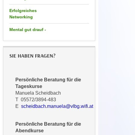
h
e
u
Erfolgreiches
c
t
Networking
h
z
n
Mental gut drauf -
r
i
e
s
c
c
h
SIE HABEN FRAGEN?
h
t
e
l
D
i
a
Persönliche Beratung für die
c
t
Tageskurse
h
e
Manuela Scheidbach
e
n
T 05572/3894-483
n
.
E
scheidbach.manuela@vlbg.wifi.at
R
E
e
i
Persönliche Beratung für die
c
n
Abendkurse
h
e