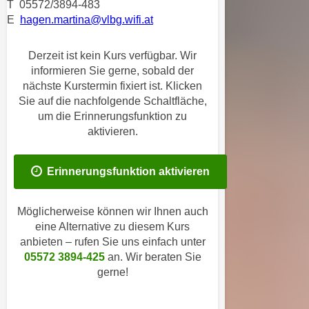
T 05572/3894-483
i
e
E
hagen.martina@vlbg.wifi.at
k
F
a
u
n
Derzeit ist kein Kurs verfügbar. Wir
n
informieren Sie gerne, sobald der
i
k
nächste Kurstermin fixiert ist. Klicken
s
t
Sie auf die nachfolgende Schaltfläche,
c
i
um die Erinnerungsfunktion zu
h
o
aktivieren.
e
n
n
d
U
Erinnerungsfunktion aktivieren
e
n
r
t
W
Möglicherweise können wir Ihnen auch
e
e
eine Alternative zu diesem Kurs
r
anbieten – rufen Sie uns einfach unter
b
n
05572 3894-425
an. Wir beraten Sie
s
e
gerne!
e
h
i
m
t