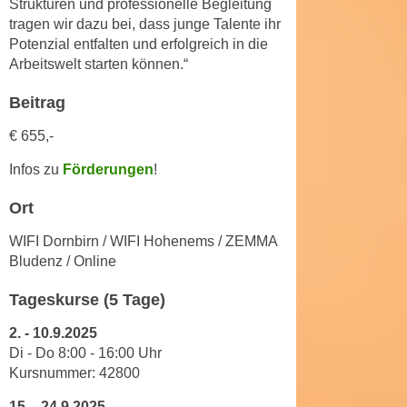
Strukturen und professionelle Begleitung
u
d
tragen wir dazu bei, dass junge Talente ihr
z
i
Potenzial entfalten und erfolgreich in die
e
Arbeitswelt starten können.“
e
i
C
g
Beitrag
o
e
o
€ 655,-
n
k
.
Infos zu
Förderungen
!
i
U
e
m
Ort
s
I
e
WIFI Dornbirn / WIFI Hohenems / ZEMMA
h
r
Bludenz / Online
n
h
e
Tageskurse (5 Tage)
o
n
b
2.
-
10.9.2025
d
e
Di - Do 8
:
00
-
16
:
00
Uhr
a
n
Kursnummer: 42800
r
e
ü
15.
-
24.9.2025