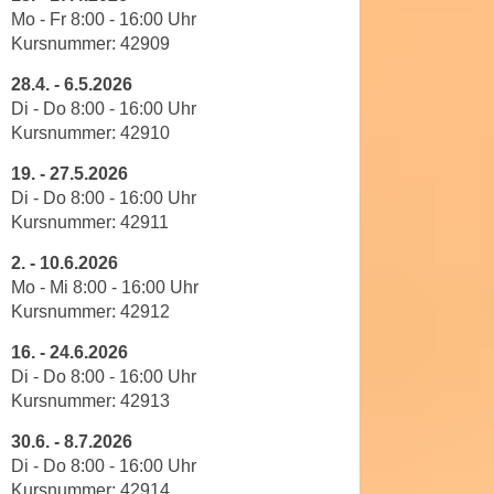
h
r
Mo - Fr 8
:
00
-
16
:
00
Uhr
e
e
Kursnummer:
42909
n
C
28.4.
-
6.5.2026
I
o
Di - Do 8
:
00
-
16
:
00
Uhr
h
o
Kursnummer:
42910
r
k
e
19.
-
27.5.2026
i
D
Di - Do 8
:
00
-
16
:
00
Uhr
e
a
Kursnummer:
42911
s
t
f
2.
-
10.6.2026
e
ü
Mo - Mi 8
:
00
-
16
:
00
Uhr
n
r
Kursnummer:
42912
k
M
e
16.
-
24.6.2026
a
Di - Do 8
:
00
-
16
:
00
Uhr
i
r
Kursnummer:
42913
n
k
e
e
30.6.
-
8.7.2026
m
Di - Do 8
:
00
-
16
:
00
Uhr
t
d
Kursnummer:
42914
i