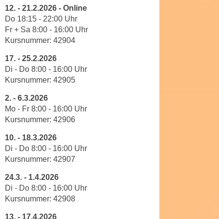
u
12.
-
21.2.2026 - Online
e
b
Do 18:15 - 22:00
Uhr
n
i
Fr + Sa 8:00 - 16:00 Uhr
i
e
Kursnummer:
42904
n
t
d
17.
-
25.2.2026
e
Di - Do 8
:
00
-
16
:
00
Uhr
e
n
Kursnummer:
42905
n
,
U
w
2.
-
6.3.2026
S
Mo - Fr 8
:
00
-
16
:
00
Uhr
e
A
Kursnummer:
42906
r
,
d
10.
-
18.3.2026
b
e
Di - Do 8
:
00
-
16
:
00
Uhr
e
n
Kursnummer:
42907
i
w
w
24.3.
-
1.4.2026
e
e
Di - Do 8
:
00
-
16
:
00
Uhr
i
Kursnummer:
42908
l
t
c
e
13.
-
17.4.2026