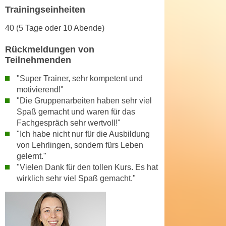
k
z
Trainingseinheiten
i
w
e
40 (5 Tage oder 10 Abende)
e
-
c
Rückmeldungen von
S
k
Teilnehmenden
e
e
t
"Super Trainer, sehr kompetent und
n
z
motivierend!"
u
u
"Die Gruppenarbeiten haben sehr viel
n
Spaß gemacht und waren für das
n
d
Fachgespräch sehr wertvoll!"
g
u
"Ich habe nicht nur für die Ausbildung
z
m
von Lehrlingen, sondern fürs Leben
u
f
gelernt."
s
ü
"Vielen Dank für den tollen Kurs. Es hat
t
r
wirklich sehr viel Spaß gemacht."
i
S
m
i
m
e
e
r