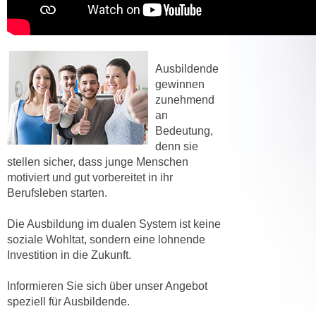
,
n
S
d
i
a
e
u
Ausbildende
n
s
gewinnen
u
zunehmend
g
r
an
e
e
Bedeutung,
w
i
denn sie
ä
stellen sicher, dass junge Menschen
n
h
motiviert und gut vorbereitet in ihr
g
l
Berufsleben starten.
e
t
s
e
Die Ausbildung im dualen System ist keine
c
P
soziale Wohltat, sondern eine lohnende
h
a
Investition in die Zukunft.
r
r
ä
Informieren Sie sich über unser Angebot
t
n
speziell für Ausbildende.
n
k