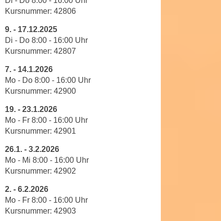
Di - Do 8
:
00
-
16
:
00
Uhr
a
Kursnummer:
42806
h
t
m
9.
-
17.12.2025
e
e
Di - Do 8
:
00
-
16
:
00
Uhr
n
O
Kursnummer:
42807
a
n
u
7. -
14.1.2026
l
c
Mo - Do 8
:00
-
16
:
00
Uhr
i
h
Kursnummer: 42900
n
a
e
19.
-
23.1.2026
n
-
Mo - Fr 8
:
00
-
16
:
00
Uhr
U
J
Kursnummer:
42901
n
o
26.1
. -
3.2.2026
t
u
Mo - Mi 8
:
00
-
16
:
00
Uhr
e
r
Kursnummer: 42902
r
n
n
e
2.
-
6.2.2026
e
Mo - Fr 8
:
00
-
16
:
00
Uhr
y
h
Kursnummer:
42903
z
m