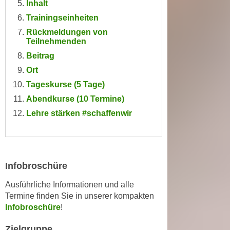
Inhalt
n
i
S
Trainingseinheiten
c
i
Rückmeldungen von
h
e
Teilnehmenden
n
a
Beitrag
i
u
Ort
c
f
Tageskurse (5 Tage)
h
„
t
Abendkurse (10 Termine)
A
d
Lehre stärken #schaffenwir
l
e
l
m
e
D
a
a
k
Infobroschüre
t
z
e
Ausführliche Informationen und alle
e
Termine finden Sie in unserer kompakten
n
p
Infobroschüre
!
s
t
c
i
Zielgruppe