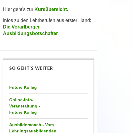
e
t
r
Hier geht's zur
Kursübersicht
.
e
p
Infos zu den Lehrberufen aus erster Hand:
,
e
Die Vorarlberger
b
r
Ausbildungsbotschafter
i
s
s
o
k
n
e
e
i
n
SO GEHT`S WEITER
n
b
e
e
d
Future Kolleg
z
a
o
t
Online-Info-
g
Veranstaltung -
e
e
Future Kolleg
n
n
s
e
Ausbildercoach - Vom
c
t
Lehrlingsausbildenden