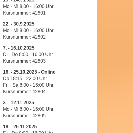
n
b
Mo - Mi 8
:
00
-
16
:
00
Uhr
p
e
Kursnummer:
42801
e
r
r
22.
-
30.9.2025
h
Mo - Mi
8
:00
-
16
:
00
Uhr
s
i
Kursnummer:
42802
o
n
n
a
7.
-
16.10.2025
e
u
Di - Do 8
:
00
-
16
:
00
Uhr
n
Kursnummer:
42803
s
b
e
16.
-
25.10.2025 - Online
e
i
Do 18:15 - 22:00
Uhr
z
n
Fr + Sa 8:00 - 16:00 Uhr
o
e
Kursnummer: 42804
g
a
e
3.
-
12.11.2025
n
n
Mo - Mi 8
:
00
-
16
:
00
Uhr
g
Kursnummer:
42805
e
e
n
n
18. -
26.11.2025
D
e