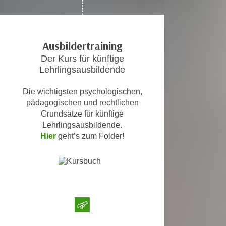
c
i
h
m
t
m
Ausbildertraining
e
u
n
Der Kurs für künftige
n
S
Lehrlingsausbildende
g
i
v
Die wichtigsten psychologischen,
e
e
pädagogischen und rechtlichen
,
r
Grundsätze für künftige
d
w
Lehrlingsausbildende.
a
e
Hier
geht’s zum Folder!
s
n
s
d
w
e
i
n
r
w
a
i
u
r
c