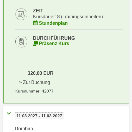
i
e
k
ZEIT
F
a
Kursdauer: 8 (Trainingseinheiten)
u
Stundenplan
n
n
i
k
s
DURCHFÜHRUNG
t
Präsenz Kurs
c
i
h
o
e
n
n
d
U
320,00 EUR
e
n
r
> Zur Buchung
t
W
Kursnummer: 42077
e
e
r
b
n
s
e
11.03.2027 - 11.03.2027
e
Tageskurs
h
i
Dornbirn
m
t