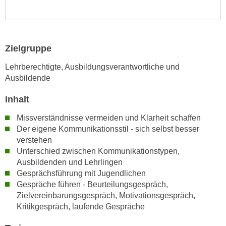
n
i
S
c
i
h
e
Zielgruppe
n
a
i
u
Lehrberechtigte, Ausbildungsverantwortliche und
c
f
Ausbildende
h
„
t
Inhalt
A
d
l
Missverständnisse vermeiden und Klarheit schaffen
e
l
Der eigene Kommunikationsstil - sich selbst besser
m
e
verstehen
D
a
Unterschied zwischen Kommunikationstypen,
a
k
Ausbildenden und Lehrlingen
t
z
Gesprächsführung mit Jugendlichen
e
Gespräche führen - Beurteilungsgespräch,
e
n
Zielvereinbarungsgespräch, Motivationsgespräch,
p
s
Kritikgespräch, laufende Gespräche
t
c
i