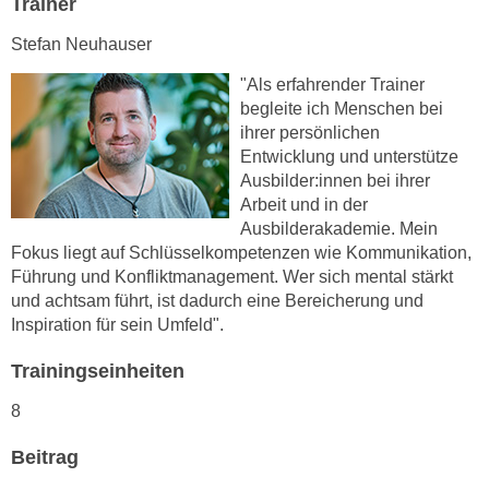
Trainer
h
e
u
r
Stefan Neuhauser
t
e
"Als erfahrender Trainer
z
n
begleite ich Menschen bei
a
“
ihrer persönlichen
b
k
Entwicklung und unterstütze
k
l
Ausbilder:innen bei ihrer
o
i
Arbeit und in der
m
c
Ausbilderakademie. Mein
m
k
Fokus liegt auf Schlüsselkompetenzen wie Kommunikation,
e
Führung und Konfliktmanagement. Wer sich mental stärkt
e
n
und achtsam führt, ist dadurch eine Bereicherung und
n
z
Inspiration für sein Umfeld".
,
w
v
Trainingseinheiten
i
e
s
r
8
c
w
h
Beitrag
e
e
n