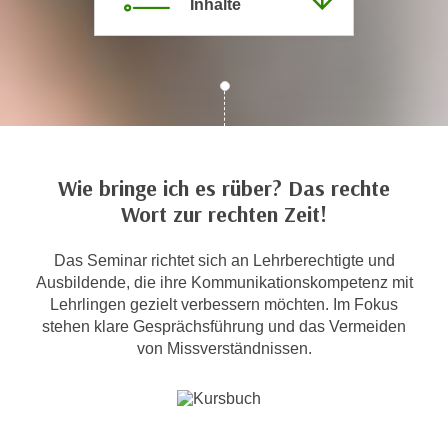
Inhalte
c
i
h
m
t
m
e
u
n
n
S
g
i
v
e
Wie bringe ich es rüber? Das rechte
e
,
Wort zur rechten Zeit!
r
d
w
a
Das Seminar richtet sich an Lehrberechtigte und
e
s
Ausbildende, die ihre Kommunikationskompetenz mit
n
s
Lehrlingen gezielt verbessern möchten. Im Fokus
d
stehen klare Gesprächsführung und das Vermeiden
w
e
von Missverständnissen.
i
n
r
w
a
i
u
r
c