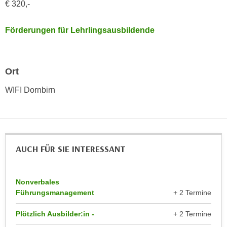
€ 320,-
n
d
E
e
Förderungen für Lehrlingsausbildende
U
n
-
w
U
i
S
Ort
r
A
z
WIFI Dornbirn
u
i
n
e
t
l
e
o
r
r
AUCH FÜR SIE INTERESSANT
w
i
o
e
r
n
Nonverbales
f
Führungsmanagement
+ 2 Termine
t
e
i
Plötzlich Ausbilder:in -
+ 2 Termine
n
e
h