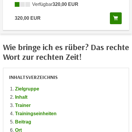
Verfügbar
320,00 EUR
e
e
n
n
Kurs 
320,00 EUR
e
o
i
t
n
w
s
e
Wie bringe ich es rüber? Das rechte
e
n
t
Wort zur rechten Zeit!
d
z
i
e
g
n
INHALTSVERZEICHNIS
s
,
i
Zielgruppe
w
n
e
Inhalt
d
l
Trainer
.
c
W
Trainingseinheiten
h
e
Beitrag
e
n
Ort
s