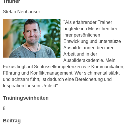
Trainer
h
e
u
r
Stefan Neuhauser
t
e
"Als erfahrender Trainer
z
n
begleite ich Menschen bei
a
“
ihrer persönlichen
b
k
Entwicklung und unterstütze
k
l
Ausbilder:innen bei ihrer
o
i
Arbeit und in der
m
c
Ausbilderakademie. Mein
m
k
Fokus liegt auf Schlüsselkompetenzen wie Kommunikation,
e
Führung und Konfliktmanagement. Wer sich mental stärkt
e
n
und achtsam führt, ist dadurch eine Bereicherung und
n
z
Inspiration für sein Umfeld".
,
w
v
Trainingseinheiten
i
e
s
r
8
c
w
h
Beitrag
e
e
n