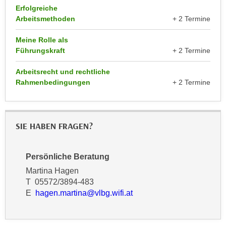
r
Erfolgreiche
a
t
Arbeitsmethoden
+ 2 Termine
b
e
e
C
Meine Rolle als
n
Führungskraft
+ 2 Termine
o
.
o
Arbeitsrecht und rechtliche
W
k
Rahmenbedingungen
+ 2 Termine
e
i
n
e
n
s
S
z
SIE HABEN FRAGEN?
i
u
e
A
Persönliche Beratung
d
n
e
Martina Hagen
a
r
T 05572/3894-483
l
E
hagen.martina@vlbg.wifi.at
C
y
o
s
o
e