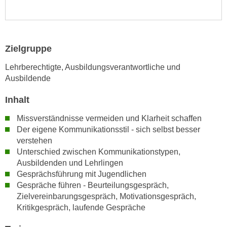
n
i
S
c
i
h
e
Zielgruppe
n
a
i
u
Lehrberechtigte, Ausbildungsverantwortliche und
c
f
Ausbildende
h
„
t
Inhalt
A
d
l
Missverständnisse vermeiden und Klarheit schaffen
e
l
Der eigene Kommunikationsstil - sich selbst besser
m
e
verstehen
D
a
Unterschied zwischen Kommunikationstypen,
a
k
Ausbildenden und Lehrlingen
t
z
Gesprächsführung mit Jugendlichen
e
Gespräche führen - Beurteilungsgespräch,
e
n
Zielvereinbarungsgespräch, Motivationsgespräch,
p
s
Kritikgespräch, laufende Gespräche
t
c
i