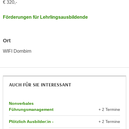
€ 320,-
n
d
E
e
Förderungen für Lehrlingsausbildende
U
n
-
w
U
i
S
Ort
r
A
z
WIFI Dornbirn
u
i
n
e
t
l
e
o
r
r
AUCH FÜR SIE INTERESSANT
w
i
o
e
r
n
Nonverbales
f
Führungsmanagement
+ 2 Termine
t
e
i
Plötzlich Ausbilder:in -
+ 2 Termine
n
e
h