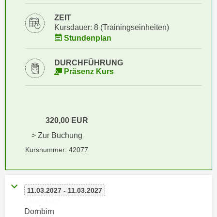
i
e
k
ZEIT
F
a
Kursdauer: 8 (Trainingseinheiten)
u
Stundenplan
n
n
i
k
s
DURCHFÜHRUNG
t
Präsenz Kurs
c
i
h
o
e
n
n
d
U
320,00 EUR
e
n
r
> Zur Buchung
t
W
Kursnummer: 42077
e
e
r
b
n
s
e
11.03.2027 - 11.03.2027
e
Tageskurs
h
i
Dornbirn
m
t