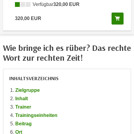
Verfügbar
320,00 EUR
e
e
n
n
Kurs 
320,00 EUR
e
o
i
t
n
w
s
e
Wie bringe ich es rüber? Das rechte
e
n
t
Wort zur rechten Zeit!
d
z
i
e
g
n
INHALTSVERZEICHNIS
s
,
i
Zielgruppe
w
n
e
Inhalt
d
l
Trainer
.
c
W
Trainingseinheiten
h
e
Beitrag
e
n
Ort
s