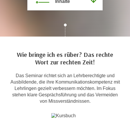
Inhalte
c
i
h
m
t
m
e
u
n
n
S
g
i
v
e
Wie bringe ich es rüber? Das rechte
e
,
Wort zur rechten Zeit!
r
d
w
a
Das Seminar richtet sich an Lehrberechtigte und
e
s
Ausbildende, die ihre Kommunikationskompetenz mit
n
s
Lehrlingen gezielt verbessern möchten. Im Fokus
d
stehen klare Gesprächsführung und das Vermeiden
w
e
von Missverständnissen.
i
n
r
w
a
i
u
r
c