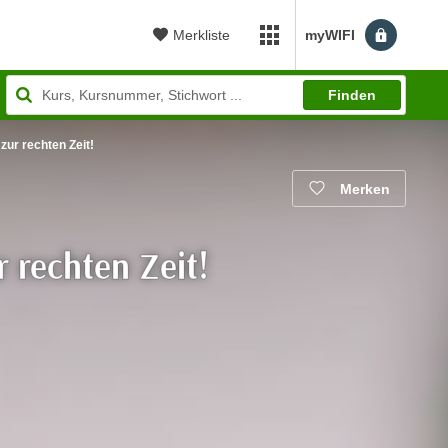
Merkliste
myWIFI
myWIFI Apps öffnen
Finden
zur rechten Zeit!
Merken
 rechten Zeit!