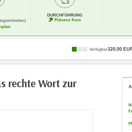
DURCHFÜHRUNG
Präsenz Kurs
ingseinheiten)
nplan
320,00 EU
Verfügbar
as rechte Wort zur
A
N
F
P