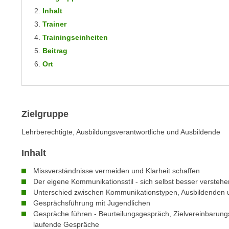
m
t
Inhalt
e
e
Trainer
n
n
Trainingseinheiten
e
o
Beitrag
i
t
Ort
n
w
s
e
e
n
t
d
Zielgruppe
z
i
e
Lehrberechtigte, Ausbildungsverantwortliche und Ausbildende
g
n
s
Inhalt
,
i
w
n
Missverständnisse vermeiden und Klarheit schaffen
e
d
Der eigene Kommunikationsstil - sich selbst besser verstehe
l
Unterschied zwischen Kommunikationstypen, Ausbildenden 
.
c
Gesprächsführung mit Jugendlichen
W
Gespräche führen - Beurteilungsgespräch, Zielvereinbarung
h
e
laufende Gespräche
e