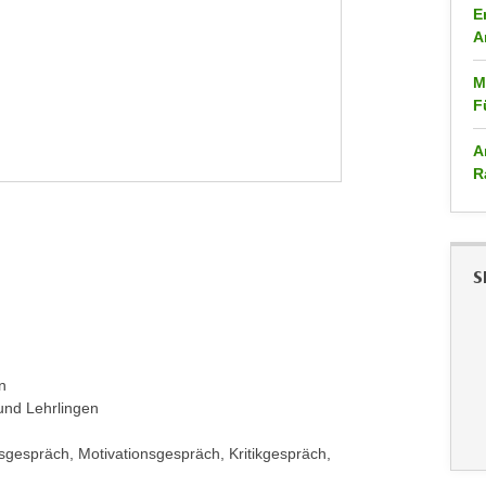
E
A
M
F
A
R
S
n
und Lehrlingen
sgespräch, Motivationsgespräch, Kritikgespräch,