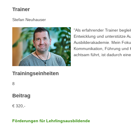
n
s
n
Trainer
i
S
c
Stefan Neuhauser
i
h
e
"Als erfahrender Trainer begle
n
a
Entwicklung und unterstütze Aus
i
Ausbilderakademie. Mein Fokus
u
c
Kommunikation, Führung und K
f
h
achtsam führt, ist dadurch eine
„
t
A
d
l
Trainingseinheiten
e
l
m
8
e
D
a
Beitrag
a
k
t
€ 320,-
z
e
e
n
p
Förderungen für Lehrlingsausbildende
s
t