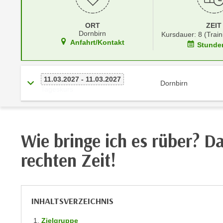
r
i
i
e
k
ORT
ZEIT
F
Dornbirn
Kursdauer: 8 (Train
a
u
Anfahrt/Kontakt
Stunde
n
n
i
k
s
t
11.03.2027 - 11.03.2027
Dornbirn
c
i
Tageskurs
h
o
e
n
n
d
U
Wie bringe ich es rüber? D
e
n
r
rechten Zeit!
t
W
e
e
r
b
n
s
INHALTSVERZEICHNIS
e
e
h
i
Zielgruppe