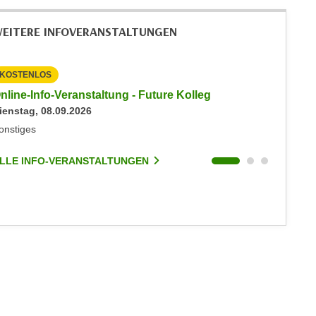
EITERE INFOVERANSTALTUNGEN
KOSTENLOS
KOSTEN
nline-Info-Veranstaltung - Future Kolleg
Online-
ienstag, 08.09.2026
Keine akt
onstiges
Sonstige
LLE INFO-VERANSTALTUNGEN
ALLE I