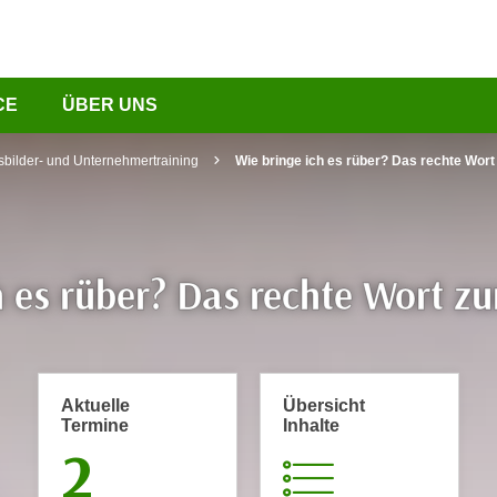
CE
ÜBER UNS
sbilder- und Unternehmertraining
Wie bringe ich es rüber? Das rechte Wort 
h es rüber? Das rechte Wort zur
Aktuelle
Übersicht
Termine
Inhalte
2