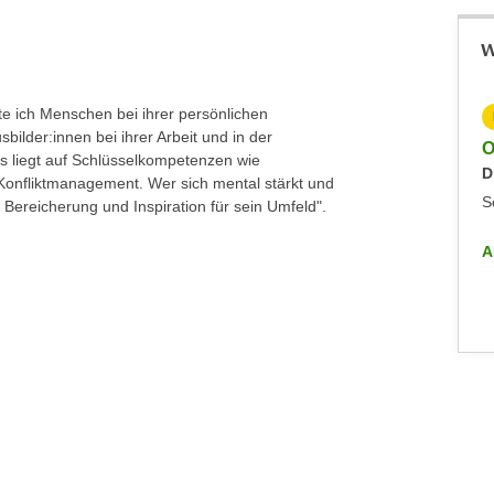
W
ite ich Menschen bei ihrer persönlichen
KOSTENLOS
bilder:innen bei ihrer Arbeit und in der
Online-Info-Veranstaltung - Future Kolleg
O
 liegt auf Schlüsselkompetenzen wie
Dienstag, 23.06.2026
D
onfliktmanagement. Wer sich mental stärkt und
Sonstiges
S
 Bereicherung und Inspiration für sein Umfeld".
ALLE INFO-VERANSTALTUNGEN
A