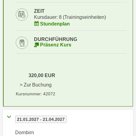
i
e
k
ZEIT
F
a
Kursdauer: 8 (Trainingseinheiten)
u
Stundenplan
n
n
i
k
s
DURCHFÜHRUNG
t
Präsenz Kurs
c
i
h
o
e
n
n
d
U
320,00 EUR
e
n
r
> Zur Buchung
t
W
Kursnummer: 42072
e
e
r
b
n
s
e
21.01.2027 - 21.04.2027
e
Tageskurs
h
i
Dornbirn
m
t