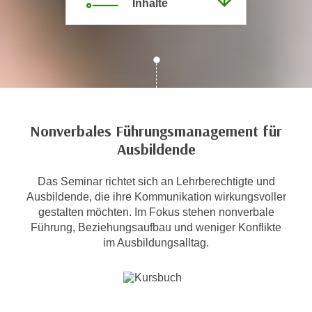
Inhalte
c
i
h
m
t
m
e
u
n
n
S
g
i
v
e
Nonverbales Führungsmanagement für
e
,
Ausbildende
r
d
w
a
Das Seminar richtet sich an Lehrberechtigte und
e
s
Ausbildende, die ihre Kommunikation wirkungsvoller
n
s
gestalten möchten. Im Fokus stehen nonverbale
d
Führung, Beziehungsaufbau und weniger Konflikte
w
e
im Ausbildungsalltag.
i
n
r
w
a
i
u
r
c