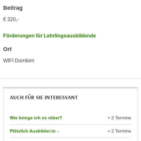
n
d
Beitrag
E
e
€ 320,-
U
n
-
w
U
Förderungen für Lehrlingsausbildende
i
S
r
Ort
A
z
u
i
WIFI Dornbirn
n
e
t
l
e
o
r
r
w
AUCH FÜR SIE INTERESSANT
i
o
e
r
n
Wie bringe ich es rüber?
+ 2 Termine
f
t
e
i
Plötzlich Ausbilder:in -
+ 2 Termine
n
e
h