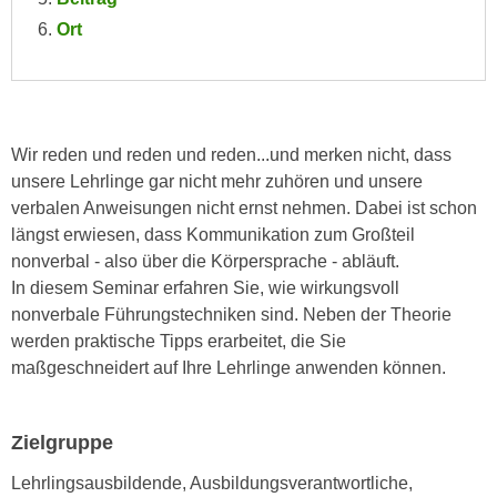
n
i
Ort
S
c
i
h
e
n
a
i
u
Wir reden und reden und reden...und merken nicht, dass
c
f
unsere Lehrlinge gar nicht mehr zuhören und unsere
h
„
verbalen Anweisungen nicht ernst nehmen. Dabei ist schon
t
A
längst erwiesen, dass Kommunikation zum Großteil
d
l
nonverbal - also über die Körpersprache - abläuft.
e
l
In diesem Seminar erfahren Sie, wie wirkungsvoll
m
e
nonverbale Führungstechniken sind. Neben der Theorie
D
a
werden praktische Tipps erarbeitet, die Sie
a
k
maßgeschneidert auf Ihre Lehrlinge anwenden können.
t
z
e
e
n
p
Zielgruppe
s
t
c
Lehrlingsausbildende, Ausbildungsverantwortliche,
i