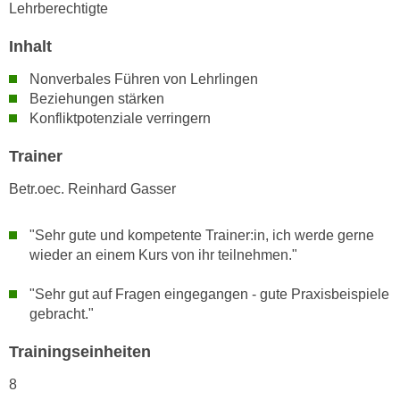
h
Lehrberechtigte
e
u
r
Inhalt
t
e
z
n
Nonverbales Führen von Lehrlingen
a
Beziehungen stärken
“
b
Konfliktpotenziale verringern
k
k
l
Trainer
o
i
m
c
Betr.oec. Reinhard Gasser
m
k
e
e
"Sehr gute und kompetente Trainer:in, ich werde gerne
n
n
wieder an einem Kurs von ihr teilnehmen."
z
,
w
v
"Sehr gut auf Fragen eingegangen - gute Praxisbeispiele
i
e
gebracht."
s
r
c
Trainingseinheiten
w
h
e
8
e
n