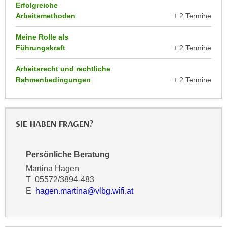
r
Erfolgreiche
a
t
Arbeitsmethoden
+ 2 Termine
b
e
e
Meine Rolle als
C
Führungskraft
+ 2 Termine
n
o
.
o
Arbeitsrecht und rechtliche
W
k
Rahmenbedingungen
+ 2 Termine
e
i
n
e
n
s
S
SIE HABEN FRAGEN?
z
i
u
e
A
Persönliche Beratung
d
n
Martina Hagen
e
a
T 05572/3894-483
r
l
E
hagen.martina@vlbg.wifi.at
C
y
o
s
o
e