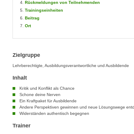
Rückmeldungen von Teilnehmenden
m
t
Trainingseinheiten
e
e
n
Beitrag
n
e
Ort
o
i
t
n
w
s
e
e
Zielgruppe
n
t
d
Lehrberechtigte, Ausbildungsverantwortliche und Ausbildende
z
i
e
Inhalt
g
n
s
Kritik und Konflikt als Chance
,
i
Schone deine Nerven
w
n
Ein Kraftpaket für Ausbildende
e
d
Andere Perspektiven gewinnen und neue Lösungswege ent
l
.
Widerständen authentisch begegnen
c
W
Trainer
h
e
e