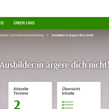
CE
ÜBER UNS
sbilder- und Unternehmertraining
Ausbilder:in ärgere dich nicht!
Ausbilder:in ärgere dich nicht
Aktuelle
Übersicht
Termine
Inhalte
2