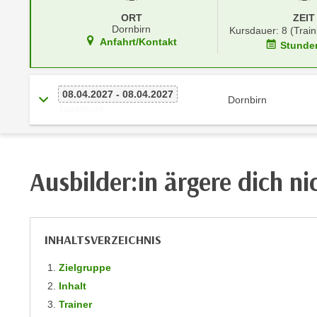
r
i
ORT
ZEIT
i
e
Dornbirn
Kursdauer: 8 (Train
k
F
Anfahrt/Kontakt
Stunde
a
u
n
n
i
k
08.04.2027 - 08.04.2027
Dornbirn
s
Tageskurs
t
c
i
h
o
e
n
n
Ausbilder:in ärgere dich ni
d
U
e
n
r
t
W
INHALTSVERZEICHNIS
e
e
r
b
Zielgruppe
n
s
Inhalt
e
e
Trainer
h
i