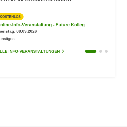
KOSTENLOS
KOSTEN
nline-Info-Veranstaltung - Future Kolleg
Online-
ienstag, 08.09.2026
Keine akt
onstiges
Sonstige
LLE INFO-VERANSTALTUNGEN
ALLE I