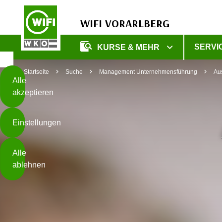
WIFI VORARLBERG
Diese
SERVI
KURSE & MEHR
Seite
Zum Inhalt springen
Zur Fußzeile springen
verwendet
Startseite
Suche
Management Unternehmensführung
Au
Cookies
Alle
akzeptieren
O
h
Einstellungen
n
e
B
I
Alle
i
h
ablehnen
t
r
t
e
Weiterlesen
e
Z
b
u
e
s