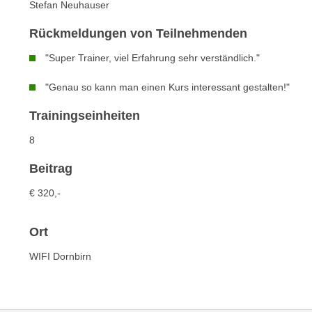
n
Stefan Neuhauser
s
n
i
Rückmeldungen von Teilnehmenden
S
c
i
"Super Trainer, viel Erfahrung sehr verständlich."
h
e
n
a
"Genau so kann man einen Kurs interessant gestalten!"
i
u
c
Trainingseinheiten
f
h
„
8
t
A
d
Beitrag
l
e
l
€ 320,-
m
e
D
a
a
Ort
k
t
z
WIFI Dornbirn
e
e
n
p
s
t