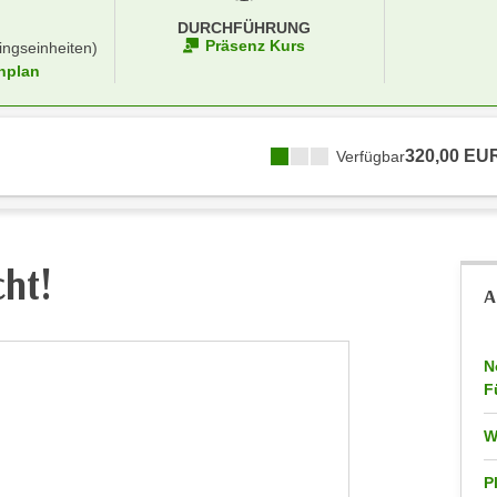
DURCHFÜHRUNG
Präsenz Kurs
ingseinheiten)
nplan
320,00 EU
Verfügbar
cht!
A
N
F
W
P