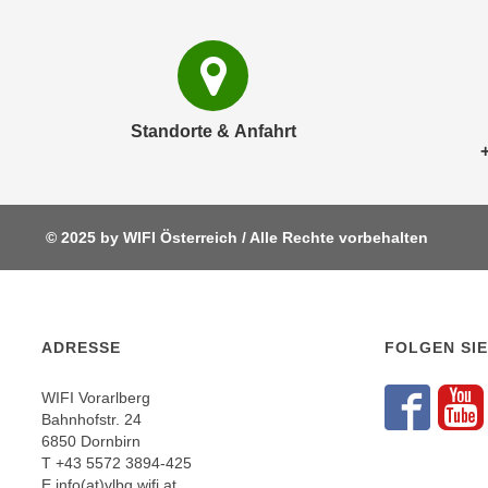
c
i
h
e
u
r
t
e
z
n
Standorte & Anfahrt
a
“
b
k
k
l
o
i
© 2025 by WIFI Österreich / Alle Rechte vorbehalten
m
c
m
k
e
e
n
n
z
ADRESSE
FOLGEN SIE
,
w
v
i
WIFI Vorarlberg
e
Fol
F
Bahnhofstr. 24
s
r
6850 Dornbirn
c
w
T
+43 5572 3894-425
h
e
E
info(at)vlbg.wifi.at