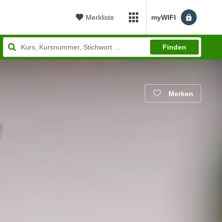
Merkliste
myWIFI
myWIFI Apps öffnen
Finden
Merken
!