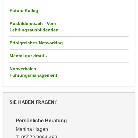
n
d
Future Kolleg
E
e
U
n
Ausbildercoach - Vom
-
w
Lehrlingsausbildenden
U
i
S
Erfolgreiches Networking
r
A
z
Mental gut drauf -
u
i
n
e
Nonverbales
t
l
Führungsmanagement
e
o
r
r
w
i
o
SIE HABEN FRAGEN?
e
r
n
f
t
Persönliche Beratung
e
i
Martina Hagen
n
e
T 05572/3894-483
h