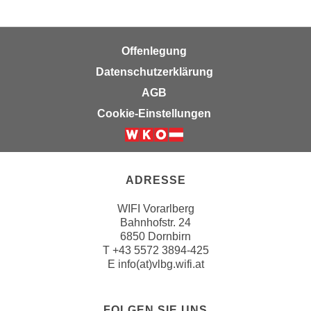
k
z
i
w
e
e
Offenlegung
-
c
S
Datenschutzerklärung
k
e
AGB
e
t
n
Cookie-Einstellungen
z
u
u
n
n
d
g
u
ADRESSE
z
m
u
WIFI Vorarlberg
f
s
Bahnhofstr. 24
ü
6850 Dornbirn
t
r
T
+43 5572 3894-425
i
S
E
info(at)vlbg.wifi.at
m
i
m
e
e
FOLGEN SIE UNS
r