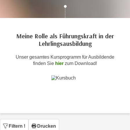
c
i
h
m
t
m
e
u
n
n
Meine Rolle als Führungskraft in der
S
g
Lehrlingsausbildung
i
v
e
e
Unser gesamtes Kursprogramm für Ausbildende
,
r
finden Sie
hier
zum Download!
d
w
a
e
s
n
s
d
w
e
i
n
r
w
a
i
u
r
Filtern
!
Drucken
c