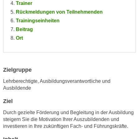
Trainer
e
e
Rückmeldungen von Teilnehmenden
n
n
e
Trainingseinheiten
o
i
Beitrag
t
n
w
Ort
s
e
e
n
t
d
z
i
Zielgruppe
e
g
n
Lehrberechtigte, Ausbildungsverantwortliche und
s
,
Ausbildende
i
w
n
Ziel
e
d
l
.
Durch gezielte Förderung und Begleitung in der Ausbildung
c
W
steigern Sie die Motivation Ihrer Auszubildenden und
h
investieren in Ihre zukünftigen Fach- und Führungskräfte.
e
e
n
s