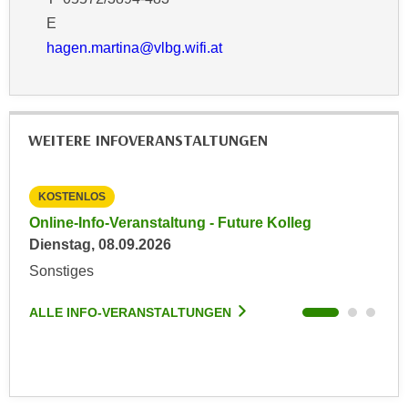
r
a
E
t
b
hagen.martina@vlbg.wifi.at
e
e
C
n
o
.
o
W
k
WEITERE INFOVERANSTALTUNGEN
e
i
n
e
n
KOSTENLOS
KO
s
S
Online-Info-Veranstaltung - Future Kolleg
Onl
z
i
Dienstag, 08.09.2026
Kein
u
e
A
Sonstiges
Son
d
n
e
a
ALLE INFO-VERANSTALTUNGEN
ALL
r
l
C
y
o
s
o
e