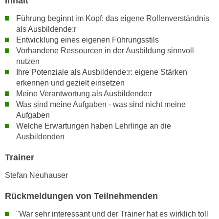
Inhalt
n
i
S
Führung beginnt im Kopf: das eigene Rollenverständnis
c
i
als Ausbildende:r
h
e
Entwicklung eines eigenen Führungsstils
n
a
Vorhandene Ressourcen in der Ausbildung sinnvoll
i
nutzen
u
c
Ihre Potenziale als Ausbildende:r: eigene Stärken
f
h
erkennen und gezielt einsetzen
„
t
Meine Verantwortung als Ausbildende:r
A
Was sind meine Aufgaben - was sind nicht meine
d
l
Aufgaben
e
l
Welche Erwartungen haben Lehrlinge an die
m
e
Ausbildenden
D
a
a
k
Trainer
t
z
Stefan Neuhauser
e
e
n
p
Rückmeldungen von Teilnehmenden
s
t
c
"War sehr interessant und der Trainer hat es wirklich toll
i