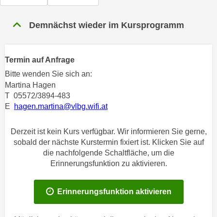
n
h
u
C
Demnächst wieder im Kursprogramm
r
o
C
o
o
k
Termin auf Anfrage
o
i
k
Bitte wenden Sie sich an:
e
i
Martina Hagen
s
T 05572/3894-483
e
v
E
hagen.martina@vlbg.wifi.at
s
o
,
n
d
Derzeit ist kein Kurs verfügbar. Wir informieren Sie gerne,
U
sobald der nächste Kurstermin fixiert ist. Klicken Sie auf
i
S
die nachfolgende Schaltfläche, um die
e
-
Erinnerungsfunktion zu aktivieren.
f
a
ü
m
r
Erinnerungsfunktion aktivieren
e
d
r
i