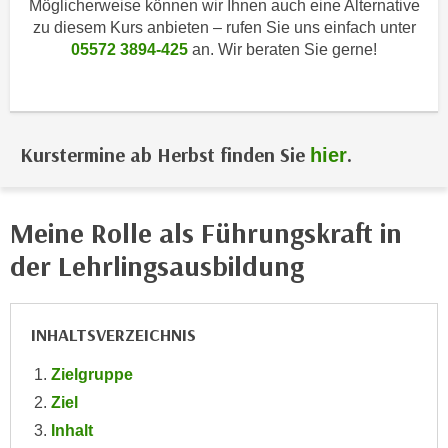
Möglicherweise können wir Ihnen auch eine Alternative
i
e
zu diesem Kurs anbieten – rufen Sie uns einfach unter
k
F
05572 3894-425
an. Wir beraten Sie gerne!
a
u
n
n
i
k
s
t
c
Kurstermine ab Herbst finden Sie
.
hier
i
h
o
e
n
n
Meine Rolle als Führungskraft in
d
U
e
der Lehrlingsausbildung
n
r
t
W
e
e
INHALTSVERZEICHNIS
r
b
n
Zielgruppe
s
e
e
Ziel
h
i
Inhalt
m
t