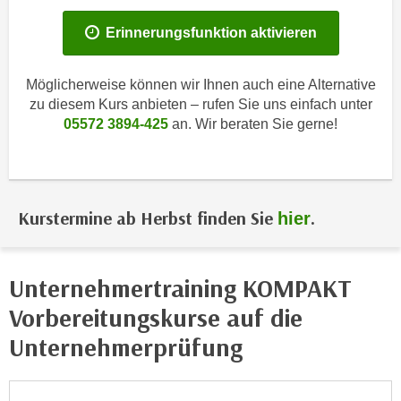
i
e
k
Erinnerungsfunktion aktivieren
F
a
u
n
n
Möglicherweise können wir Ihnen auch eine Alternative
i
k
zu diesem Kurs anbieten – rufen Sie uns einfach unter
s
t
05572 3894-425
an. Wir beraten Sie gerne!
c
i
h
o
e
n
n
d
Kurstermine ab Herbst finden Sie
.
hier
U
e
n
r
t
W
Unternehmertraining KOMPAKT
e
e
r
Vorbereitungskurse auf die
b
n
s
Unternehmerprüfung
e
e
h
i
m
t