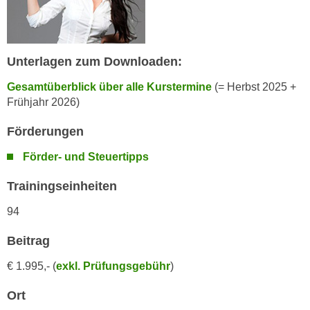
r
a
t
b
e
e
C
Unterlagen zum Downloaden:
n
o
.
Gesamtüberblick über alle Kurstermine
(= Herbst 2025 +
o
W
Frühjahr 2026)
k
e
i
Förderungen
n
e
n
s
Förder- und Steuertipps
S
z
i
Trainingseinheiten
u
e
A
94
d
n
e
a
Beitrag
r
l
C
€ 1.995,- (
exkl. Prüfungsgebühr
)
y
o
s
Ort
o
e