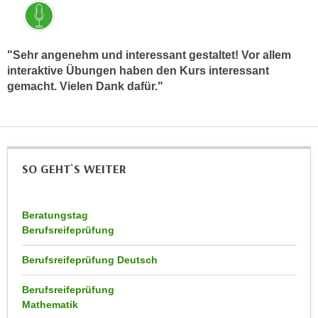
u
d
z
i
e
e
"Sehr angenehm und interessant gestaltet! Vor allem
i
C
interaktive Übungen haben den Kurs interessant
g
o
gemacht. Vielen Dank dafür."
e
o
n
k
.
i
U
e
m
SO GEHT`S WEITER
s
I
e
h
r
n
Beratungstag
h
e
Berufsreifeprüfung
o
n
b
Berufsreifeprüfung Deutsch
d
e
a
n
Berufsreifeprüfung
r
Mathematik
e
ü