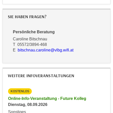
a
h
t
m
e
SIE HABEN FRAGEN?
e
n
O
a
n
Persönliche Beratung
u
l
Caroline Bitschnau
c
i
T 05572/3894-468
h
n
E
bitschnau.caroline@vlbg.wifi.at
a
e
n
-
U
J
n
o
WEITERE INFOVERANSTALTUNGEN
t
u
e
r
r
n
KOSTENLOS
KO
n
e
Online-Info-Veranstaltung - Future Kolleg
Onl
e
y
Dienstag, 08.09.2026
Kein
h
z
Sonstiges
Son
m