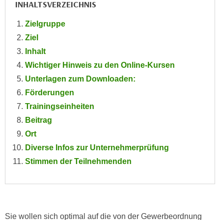
INHALTSVERZEICHNIS
e
e
n
n
Zielgruppe
e
o
Ziel
i
t
Inhalt
n
w
Wichtiger Hinweis zu den Online-Kursen
s
e
e
Unterlagen zum Downloaden:
n
t
Förderungen
d
z
i
Trainingseinheiten
e
g
Beitrag
n
s
Ort
,
i
Diverse Infos zur Unternehmerprüfung
w
n
e
Stimmen der Teilnehmenden
d
l
.
c
W
h
e
e
n
Sie wollen sich optimal auf die von der Gewerbeordnung
s