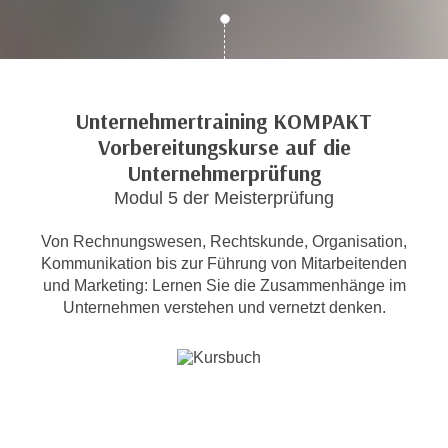
c
i
h
m
t
m
e
u
n
Unternehmertraining KOMPAKT
n
S
Vorbereitungskurse auf die
g
i
v
Unternehmerprüfung
e
e
Modul 5 der Meisterprüfung
,
r
d
w
Von Rechnungswesen, Rechtskunde, Organisation,
a
e
Kommunikation bis zur Führung von Mitarbeitenden
s
und Marketing: Lernen Sie die Zusammenhänge im
n
s
Unternehmen verstehen und vernetzt denken.
d
w
e
i
n
r
w
a
i
u
r
c