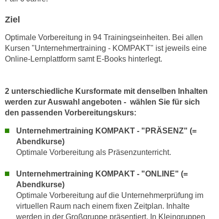
h
e
u
Ziel
r
t
e
Optimale Vorbereitung in 94 Trainingseinheiten. Bei allen
z
n
Kursen "Unternehmertraining - KOMPAKT" ist jeweils eine
a
“
Online-Lernplattform samt E-Books hinterlegt.
b
k
k
l
o
i
2 unterschiedliche Kursformate mit denselben Inhalten
m
c
werden zur Auswahl angeboten - wählen Sie für sich
m
den passenden Vorbereitungskurs:
k
e
e
Unternehmertraining KOMPAKT - "PRÄSENZ" (=
n
n
Abendkurse)
z
,
Optimale Vorbereitung als Präsenzunterricht.
w
v
i
e
Unternehmertraining KOMPAKT - "ONLINE" (=
s
r
Abendkurse)
c
w
Optimale Vorbereitung auf die Unternehmerprüfung im
h
virtuellen Raum nach einem fixen Zeitplan. Inhalte
e
e
werden in der Großgruppe präsentiert. In Kleingruppen
n