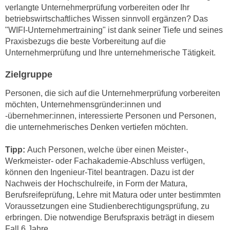
n
verlangte Unternehmerprüfung vorbereiten oder Ihr
i
S
betriebswirtschaftliches Wissen sinnvoll ergänzen? Das
c
i
"WIFI-Unternehmertraining" ist dank seiner Tiefe und seines
h
e
Praxisbezugs die beste Vorbereitung auf die
n
Unternehmerprüfung und Ihre unternehmerische Tätigkeit.
a
i
u
c
Zielgruppe
f
h
„
Personen, die sich auf die Unternehmerprüfung vorbereiten
t
A
möchten, Unternehmensgründer:innen und
d
l
-übernehmer:innen, interessierte Personen und Personen,
e
l
die unternehmerisches Denken vertiefen möchten.
m
e
D
Tipp:
Auch Personen, welche über einen Meister-,
a
a
Werkmeister- oder Fachakademie-Abschluss verfügen,
k
t
können den Ingenieur-Titel beantragen. Dazu ist der
z
Nachweis der Hochschulreife, in Form der Matura,
e
e
Berufsreifeprüfung, Lehre mit Matura oder unter bestimmten
n
p
Voraussetzungen eine Studienberechtigungsprüfung, zu
s
t
erbringen. Die notwendige Berufspraxis beträgt in diesem
c
i
Fall 6 Jahre.