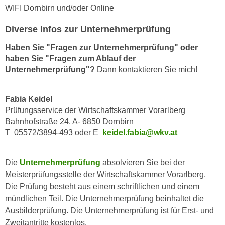
k
z
WIFI Dornbirn und/oder Online
i
w
e
Diverse Infos zur Unternehmerprüfung
e
-
c
Haben Sie "Fragen zur Unternehmerprüfung" oder
S
k
haben Sie "Fragen zum Ablauf der
e
e
Unternehmerprüfung"?
Dann kontaktieren Sie mich!
t
n
z
u
Fabia Keidel
u
n
Prüfungsservice der Wirtschaftskammer Vorarlberg
n
d
Bahnhofstraße 24, A- 6850 Dornbirn
g
u
T 05572/3894-493 oder E
keidel.fabia@wkv.at
z
m
u
f
s
Die
Unternehmerprüfung
absolvieren Sie bei der
ü
t
Meisterprüfungsstelle der Wirtschaftskammer Vorarlberg.
r
i
Die Prüfung besteht aus einem schriftlichen und einem
S
m
mündlichen Teil. Die Unternehmerprüfung beinhaltet die
i
m
Ausbilderprüfung. Die Unternehmerprüfung ist für Erst- und
e
e
Zweitantritte kostenlos.
r