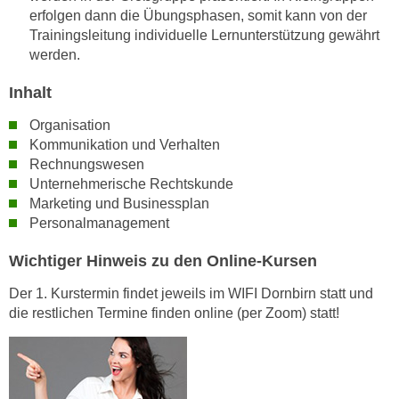
n
erfolgen dann die Übungsphasen, somit kann von der
d
E
Trainingsleitung individuelle Lernunterstützung gewährt
e
werden.
U
n
-
w
Inhalt
U
i
S
Organisation
r
A
Kommunikation und Verhalten
z
u
Rechnungswesen
i
Unternehmerische Rechtskunde
n
e
Marketing und Businessplan
t
l
Personalmanagement
e
o
r
r
Wichtiger Hinweis zu den Online-Kursen
w
i
o
Der 1. Kurstermin findet jeweils im WIFI Dornbirn statt und
e
r
die restlichen Termine finden online (per Zoom) statt!
n
f
t
e
i
n
e
h