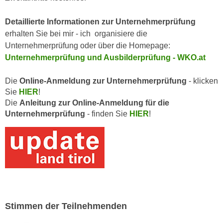
n
e
,
Detaillierte Informationen zur Unternehmerprüfung
l
g
erhalten Sie bei mir - ich organisiere die
e
e
Unternehmerprüfung oder über die Homepage:
v
l
Unternehmerprüfung und Ausbilderprüfung - WKO.at
a
a
n
n
Die
Online-Anmeldung zur Unternehmerprüfung
- klicken
t
g
Sie
HIER
!
e
Die
Anleitung zur Online-Anmeldung für die
e
I
Unternehmerprüfung
- finden Sie
HIER
!
n
n
I
h
h
a
r
l
e
t
d
e
u
a
r
n
Stimmen der Teilnehmenden
c
z
h