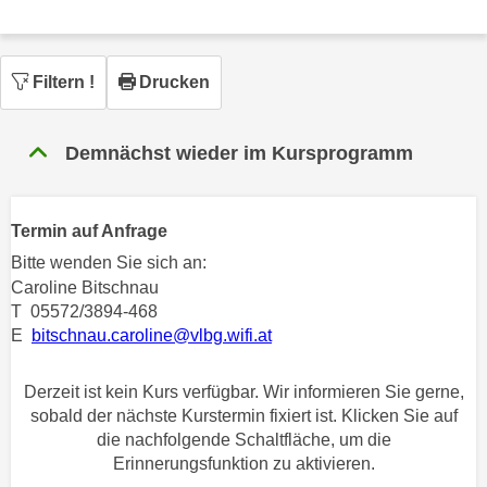
n
h
u
C
r
o
Filtern
!
Drucken
C
o
o
k
o
Demnächst wieder im Kursprogramm
i
k
e
i
s
e
Termin auf Anfrage
v
s
o
Bitte wenden Sie sich an:
,
n
Caroline Bitschnau
d
T 05572/3894-468
U
i
E
bitschnau.caroline@vlbg.wifi.at
S
e
-
f
a
Derzeit ist kein Kurs verfügbar. Wir informieren Sie gerne,
ü
sobald der nächste Kurstermin fixiert ist. Klicken Sie auf
m
r
die nachfolgende Schaltfläche, um die
e
d
Erinnerungsfunktion zu aktivieren.
r
i