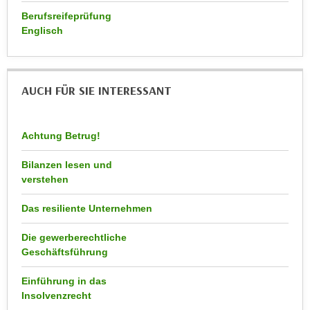
n
b
Berufsreifeprüfung
p
e
Englisch
e
r
r
h
s
i
o
AUCH FÜR SIE INTERESSANT
n
n
a
e
u
Achtung Betrug!
n
s
b
e
Bilanzen lesen und
e
i
verstehen
z
n
o
Das resiliente Unternehmen
e
g
a
e
Die gewerberechtliche
n
Geschäftsführung
n
g
e
e
Einführung in das
n
n
Insolvenzrecht
D
e