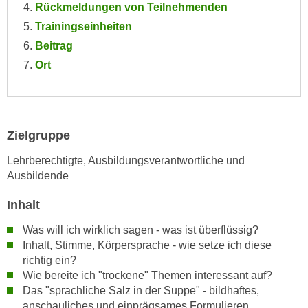
Rückmeldungen von Teilnehmenden
e
e
Trainingseinheiten
n
n
e
Beitrag
o
i
Ort
t
n
w
s
e
e
n
t
d
Zielgruppe
z
i
e
Lehrberechtigte, Ausbildungsverantwortliche und
g
n
Ausbildende
s
,
i
Inhalt
w
n
e
Was will ich wirklich sagen - was ist überflüssig?
d
l
Inhalt, Stimme, Körpersprache - wie setze ich diese
.
c
richtig ein?
W
h
Wie bereite ich "trockene" Themen interessant auf?
e
Das "sprachliche Salz in der Suppe" - bildhaftes,
e
n
anschauliches und einprägsames Formulieren
s