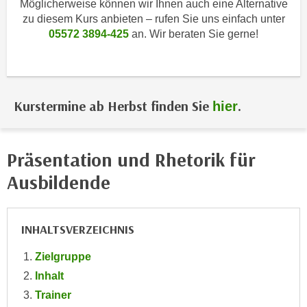
Möglicherweise können wir Ihnen auch eine Alternative
i
e
zu diesem Kurs anbieten – rufen Sie uns einfach unter
k
F
05572 3894-425
an. Wir beraten Sie gerne!
a
u
n
n
i
k
s
t
c
Kurstermine ab Herbst finden Sie
.
hier
i
h
o
e
n
n
Präsentation und Rhetorik für
d
U
e
Ausbildende
n
r
t
W
e
e
INHALTSVERZEICHNIS
r
b
n
Zielgruppe
s
e
e
Inhalt
h
i
Trainer
m
t