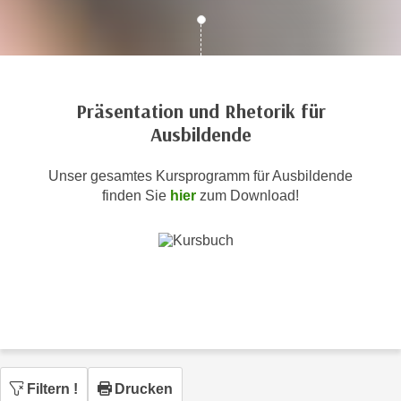
c
i
h
m
t
m
e
u
n
n
Präsentation und Rhetorik für
S
g
Ausbildende
i
v
e
e
Unser gesamtes Kursprogramm für Ausbildende
,
r
finden Sie
hier
zum Download!
d
w
a
e
s
n
s
d
w
e
i
n
r
w
a
i
u
r
Filtern
!
Drucken
c