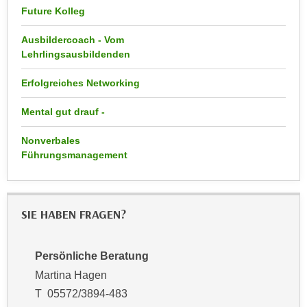
n
Future Kolleg
d
E
e
Ausbildercoach - Vom
U
n
Lehrlingsausbildenden
-
w
U
i
Erfolgreiches Networking
S
r
A
Mental gut drauf -
z
u
i
Nonverbales
n
e
Führungsmanagement
t
l
e
o
r
r
w
SIE HABEN FRAGEN?
i
o
e
r
n
Persönliche Beratung
f
t
e
Martina Hagen
i
n
T 05572/3894-483
e
h