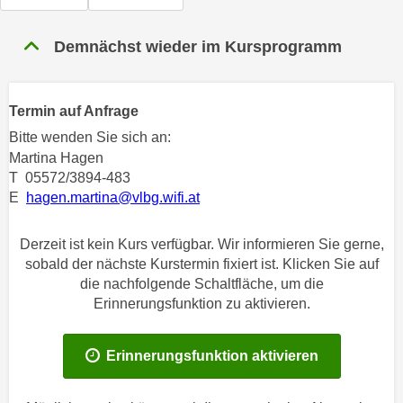
n
h
u
C
Demnächst wieder im Kursprogramm
r
o
C
o
o
k
Termin auf Anfrage
o
i
k
Bitte wenden Sie sich an:
e
i
Martina Hagen
s
T 05572/3894-483
e
v
E
hagen.martina@vlbg.wifi.at
s
o
,
n
d
Derzeit ist kein Kurs verfügbar. Wir informieren Sie gerne,
U
sobald der nächste Kurstermin fixiert ist. Klicken Sie auf
i
S
die nachfolgende Schaltfläche, um die
e
-
Erinnerungsfunktion zu aktivieren.
f
a
ü
m
r
Erinnerungsfunktion aktivieren
e
d
r
i