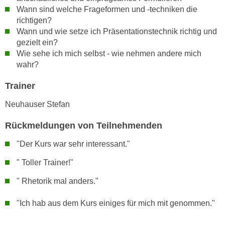
n
Wann sind welche Frageformen und -techniken die
i
S
richtigen?
c
i
Wann und wie setze ich Präsentationstechnik richtig und
h
e
gezielt ein?
n
a
Wie sehe ich mich selbst - wie nehmen andere mich
i
u
wahr?
c
f
h
Trainer
„
t
A
Neuhauser Stefan
d
l
e
l
Rückmeldungen von Teilnehmenden
m
e
"Der Kurs war sehr interessant."
D
a
a
k
" Toller Trainer!"
t
z
e
" Rhetorik mal anders."
e
n
p
"Ich hab aus dem Kurs einiges für mich mit genommen."
s
t
c
i