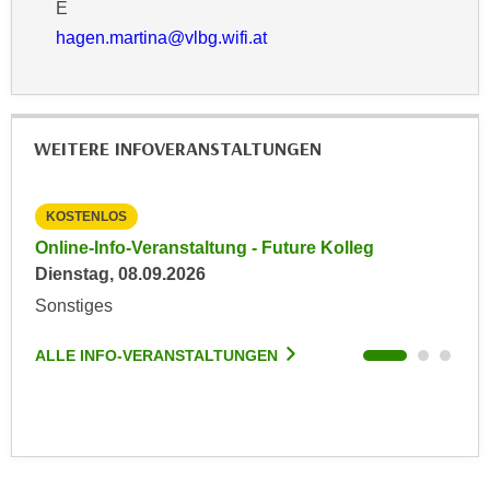
r
E
a
t
hagen.martina@vlbg.wifi.at
b
e
e
C
n
o
.
o
WEITERE INFOVERANSTALTUNGEN
W
k
e
i
n
e
KOSTENLOS
KO
n
s
Online-Info-Veranstaltung - Future Kolleg
Onl
S
z
Dienstag, 08.09.2026
Kein
i
u
Sonstiges
Son
e
A
d
n
ALLE INFO-VERANSTALTUNGEN
ALL
e
a
r
l
C
y
o
s
o
e