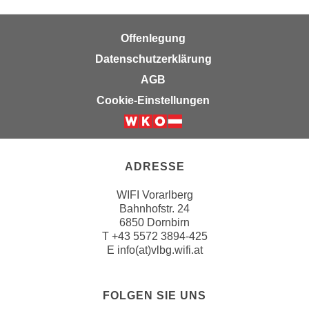
k
z
i
w
e
Offenlegung
e
-
Datenschutzerklärung
c
S
k
AGB
e
e
Cookie-Einstellungen
t
n
z
u
u
n
n
d
ADRESSE
g
u
z
m
WIFI Vorarlberg
u
Bahnhofstr. 24
f
s
6850 Dornbirn
ü
T
+43 5572 3894-425
t
r
E
info(at)vlbg.wifi.at
i
S
m
i
m
e
FOLGEN SIE UNS
e
r