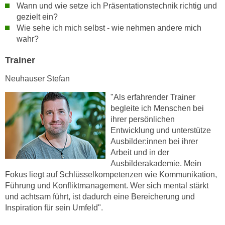
h
Wann und wie setze ich Präsentationstechnik richtig und
e
u
gezielt ein?
r
t
Wie sehe ich mich selbst - wie nehmen andere mich
e
wahr?
z
n
a
“
Trainer
b
k
k
Neuhauser Stefan
l
o
i
"Als erfahrender Trainer
m
c
begleite ich Menschen bei
m
k
ihrer persönlichen
e
e
Entwicklung und unterstütze
n
n
Ausbilder:innen bei ihrer
z
,
Arbeit und in der
w
Ausbilderakademie. Mein
v
i
Fokus liegt auf Schlüsselkompetenzen wie Kommunikation,
e
s
Führung und Konfliktmanagement. Wer sich mental stärkt
r
c
und achtsam führt, ist dadurch eine Bereicherung und
w
Inspiration für sein Umfeld".
h
e
e
n