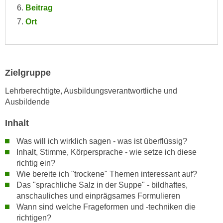
n
Beitrag
i
S
Ort
c
i
h
e
n
a
i
u
c
Zielgruppe
f
h
„
Lehrberechtigte, Ausbildungsverantwortliche und
t
A
Ausbildende
d
l
e
Inhalt
l
m
e
Was will ich wirklich sagen - was ist überflüssig?
D
a
Inhalt, Stimme, Körpersprache - wie setze ich diese
a
k
richtig ein?
t
z
Wie bereite ich "trockene" Themen interessant auf?
e
e
Das "sprachliche Salz in der Suppe" - bildhaftes,
n
p
anschauliches und einprägsames Formulieren
s
t
Wann sind welche Frageformen und -techniken die
c
richtigen?
i