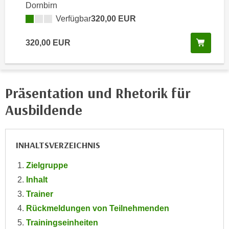
Dornbirn
e
e
Verfügbar
320,00 EUR
n
n
e
o
Kurs 
320,00 EUR
i
t
n
w
s
e
e
n
Präsentation und Rhetorik für
t
d
z
Ausbildende
i
e
g
n
s
,
INHALTSVERZEICHNIS
i
w
n
Zielgruppe
e
d
l
Inhalt
.
c
Trainer
W
h
e
Rückmeldungen von Teilnehmenden
e
n
Trainingseinheiten
s