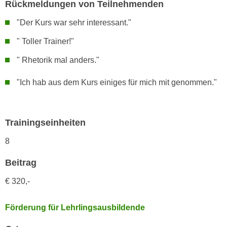
Rückmeldungen von Teilnehmenden
n
d
E
"Der Kurs war sehr interessant."
e
U
n
" Toller Trainer!"
-
w
U
" Rhetorik mal anders."
i
S
r
A
"Ich hab aus dem Kurs einiges für mich mit genommen."
z
u
i
n
e
t
l
Trainingseinheiten
e
o
8
r
r
w
i
Beitrag
o
e
r
€ 320,-
n
f
t
e
i
Förderung für Lehrlingsausbildende
n
e
h