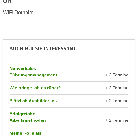
Ort
r
a
t
WIFI Dornbirn
b
e
e
C
n
o
.
o
W
k
AUCH FÜR SIE INTERESSANT
e
i
n
e
n
Nonverbales
s
S
Führungsmanagement
+ 2 Termine
z
i
u
Wie bringe ich es rüber?
+ 2 Termine
e
A
d
n
Plötzlich Ausbilder:in -
+ 2 Termine
e
a
r
l
Erfolgreiche
C
Arbeitsmethoden
+ 2 Termine
y
o
s
o
Meine Rolle als
e