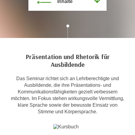
Inhalte
c
i
h
m
t
m
e
u
n
n
S
g
i
v
e
Präsentation und Rhetorik für
e
,
Ausbildende
r
d
w
a
Das Seminar richtet sich an Lehrberechtigte und
e
s
Ausbildende, die ihre Präsentations- und
n
s
Kommunikationsfähigkeiten gezielt verbessern
d
möchten. Im Fokus stehen wirkungsvolle Vermittlung,
w
e
klare Sprache sowie der bewusste Einsatz von
i
n
Stimme und Körpersprache.
r
w
a
i
u
r
c