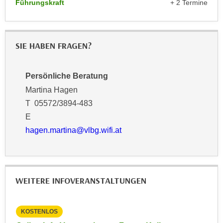
Führungskraft
+ 2 Termine
k
z
i
w
e
e
-
c
SIE HABEN FRAGEN?
S
k
e
e
t
Persönliche Beratung
n
z
Martina Hagen
u
u
n
T 05572/3894-483
n
d
E
g
u
hagen.martina@vlbg.wifi.at
z
m
u
f
s
ü
t
r
WEITERE INFOVERANSTALTUNGEN
i
S
m
i
m
e
KOSTENLOS
KO
e
r