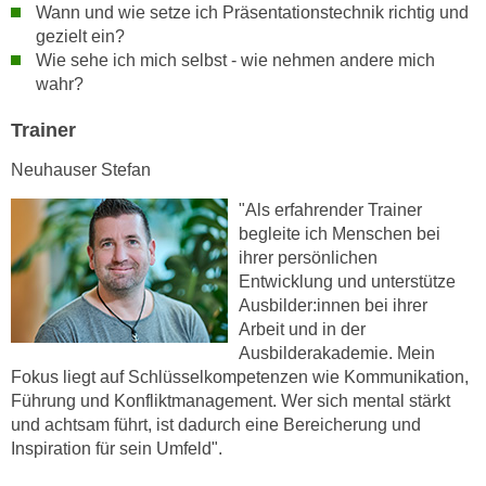
h
Wann und wie setze ich Präsentationstechnik richtig und
e
u
gezielt ein?
r
t
Wie sehe ich mich selbst - wie nehmen andere mich
e
wahr?
z
n
a
“
Trainer
b
k
k
Neuhauser Stefan
l
o
i
"Als erfahrender Trainer
m
c
begleite ich Menschen bei
m
k
ihrer persönlichen
e
e
Entwicklung und unterstütze
n
n
Ausbilder:innen bei ihrer
z
,
Arbeit und in der
w
Ausbilderakademie. Mein
v
i
Fokus liegt auf Schlüsselkompetenzen wie Kommunikation,
e
s
Führung und Konfliktmanagement. Wer sich mental stärkt
r
c
und achtsam führt, ist dadurch eine Bereicherung und
w
Inspiration für sein Umfeld".
h
e
e
n