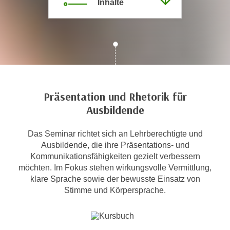
Inhalte
c
i
h
m
t
m
e
u
n
n
S
g
i
v
e
Präsentation und Rhetorik für
e
,
Ausbildende
r
d
w
a
Das Seminar richtet sich an Lehrberechtigte und
e
s
Ausbildende, die ihre Präsentations- und
n
s
Kommunikationsfähigkeiten gezielt verbessern
d
möchten. Im Fokus stehen wirkungsvolle Vermittlung,
w
e
klare Sprache sowie der bewusste Einsatz von
i
n
Stimme und Körpersprache.
r
w
a
i
u
r
c