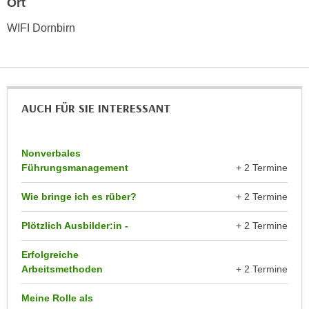
Ort
r
a
t
WIFI Dornbirn
b
e
e
C
n
o
.
o
W
k
AUCH FÜR SIE INTERESSANT
e
i
n
e
n
Nonverbales
s
S
Führungsmanagement
+ 2 Termine
z
i
u
Wie bringe ich es rüber?
+ 2 Termine
e
A
d
n
Plötzlich Ausbilder:in -
+ 2 Termine
e
a
r
l
Erfolgreiche
C
Arbeitsmethoden
+ 2 Termine
y
o
s
o
Meine Rolle als
e