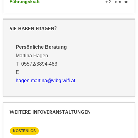
Führungskraft
+ 2 Termine
k
z
i
w
e
e
-
c
SIE HABEN FRAGEN?
S
k
e
e
t
Persönliche Beratung
n
z
Martina Hagen
u
u
n
T 05572/3894-483
n
d
E
g
u
hagen.martina@vlbg.wifi.at
z
m
u
f
s
ü
t
r
WEITERE INFOVERANSTALTUNGEN
i
S
m
i
m
e
KOSTENLOS
KO
e
r