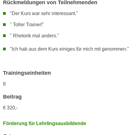
Rückmeldungen von Teilnehmenden
n
d
E
"Der Kurs war sehr interessant."
e
U
n
" Toller Trainer!"
-
w
U
" Rhetorik mal anders."
i
S
r
A
"Ich hab aus dem Kurs einiges für mich mit genommen."
z
u
i
n
e
t
l
Trainingseinheiten
e
o
8
r
r
w
i
Beitrag
o
e
r
€ 320,-
n
f
t
e
i
Förderung für Lehrlingsausbildende
n
e
h