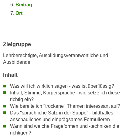
n
Beitrag
i
S
Ort
c
i
h
e
n
a
i
u
c
Zielgruppe
f
h
„
Lehrberechtigte, Ausbildungsverantwortliche und
t
A
Ausbildende
d
l
e
Inhalt
l
m
e
Was will ich wirklich sagen - was ist überflüssig?
D
a
Inhalt, Stimme, Körpersprache - wie setze ich diese
a
k
richtig ein?
t
z
Wie bereite ich "trockene" Themen interessant auf?
e
e
Das "sprachliche Salz in der Suppe" - bildhaftes,
n
p
anschauliches und einprägsames Formulieren
s
t
Wann sind welche Frageformen und -techniken die
c
richtigen?
i