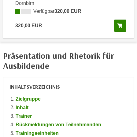
Dornbirn
e
e
Verfügbar
320,00 EUR
n
n
e
o
Kurs 
320,00 EUR
i
t
n
w
s
e
e
n
Präsentation und Rhetorik für
t
d
z
Ausbildende
i
e
g
n
s
,
INHALTSVERZEICHNIS
i
w
n
Zielgruppe
e
d
l
Inhalt
.
c
Trainer
W
h
e
Rückmeldungen von Teilnehmenden
e
n
Trainingseinheiten
s