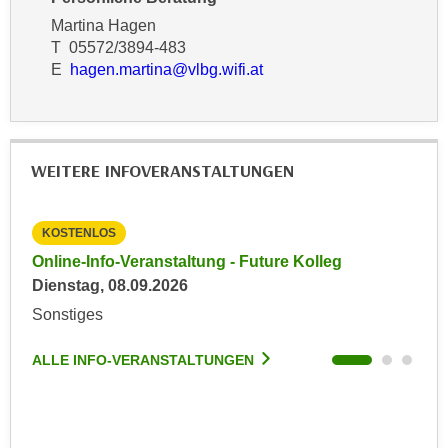
r
a
Martina Hagen
t
b
T 05572/3894-483
e
E
hagen.martina@vlbg.wifi.at
e
C
n
o
.
o
W
k
e
WEITERE INFOVERANSTALTUNGEN
i
n
e
n
s
KOSTENLOS
KO
S
z
Online-Info-Veranstaltung - Future Kolleg
Onl
i
u
Dienstag, 08.09.2026
Kein
e
A
d
Sonstiges
Son
n
e
a
r
ALLE INFO-VERANSTALTUNGEN
ALL
l
C
y
o
s
o
e