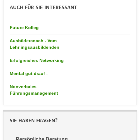
n
AUCH FÜR SIE INTERESSANT
d
E
e
U
n
-
Future Kolleg
w
U
i
Ausbildercoach - Vom
S
r
Lehrlingsausbildenden
A
z
u
i
Erfolgreiches Networking
n
e
t
Mental gut drauf -
l
e
o
Nonverbales
r
r
Führungsmanagement
w
i
o
e
r
n
f
SIE HABEN FRAGEN?
t
e
i
n
e
Persönliche Beratung
h