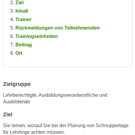
Ziel
e
e
Inhalt
n
n
e
Trainer
o
i
Rückmeldungen von Teilnehmenden
t
n
w
Trainingseinheiten
s
e
Beitrag
e
n
Ort
t
d
z
i
e
g
n
s
Zielgruppe
,
i
w
n
Lehrberechtigte, Ausbildungsverantwortliche und
e
d
Ausbildende
l
.
c
Ziel
W
h
e
Sie lernen, worauf Sie bei der Planung von Schnuppertage
e
n
für Lehrlinge achten müssen.
s