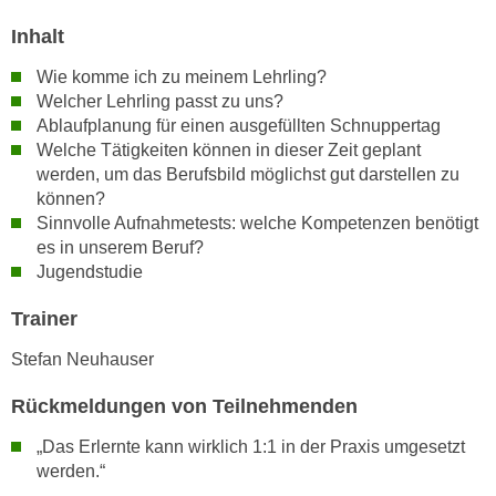
n
i
S
Inhalt
c
i
Wie komme ich zu meinem Lehrling?
h
e
Welcher Lehrling passt zu uns?
n
a
Ablaufplanung für einen ausgefüllten Schnuppertag
i
u
Welche Tätigkeiten können in dieser Zeit geplant
c
f
werden, um das Berufsbild möglichst gut darstellen zu
h
„
können?
t
A
Sinnvolle Aufnahmetests: welche Kompetenzen benötigt
d
l
es in unserem Beruf?
e
Jugendstudie
l
m
e
Trainer
D
a
a
k
Stefan Neuhauser
t
z
e
Rückmeldungen von Teilnehmenden
e
n
p
„Das Erlernte kann wirklich 1:1 in der Praxis umgesetzt
s
t
werden.“
c
i