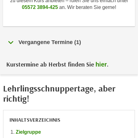
zu diesem Kurs anbieten – rufen Sie uns einfach unter
i
e
05572 3894-425
an. Wir beraten Sie gerne!
k
F
a
u
n
n
i
k
s
t
Vergangene Termine (1)
c
i
h
o
e
Kurstermine ab Herbst finden Sie
.
hier
n
n
d
U
e
n
r
Lehrlingsschnuppertage, aber
t
W
richtig!
e
e
r
b
n
s
INHALTSVERZEICHNIS
e
e
h
i
Zielgruppe
m
t