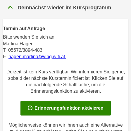
n
h
Demnächst wieder im Kursprogramm
u
C
r
o
C
o
Termin auf Anfrage
o
k
Bitte wenden Sie sich an:
o
i
Martina Hagen
k
e
T 05572/3894-483
i
s
E
hagen.martina@vlbg.wifi.at
e
v
s
o
Derzeit ist kein Kurs verfügbar. Wir informieren Sie gerne,
,
n
sobald der nächste Kurstermin fixiert ist. Klicken Sie auf
d
U
die nachfolgende Schaltfläche, um die
i
S
Erinnerungsfunktion zu aktivieren.
e
-
f
a
ü
Erinnerungsfunktion aktivieren
m
r
e
d
Möglicherweise können wir Ihnen auch eine Alternative
r
i