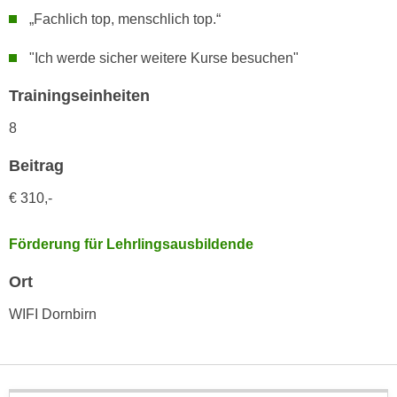
h
e
„Fachlich top, menschlich top.“
u
r
t
e
"Ich werde sicher weitere Kurse besuchen"
z
n
a
Trainingseinheiten
“
b
k
8
k
l
o
i
Beitrag
m
c
m
€ 310,-
k
e
e
n
Förderung für Lehrlingsausbildende
n
z
,
Ort
w
v
i
e
WIFI Dornbirn
s
r
c
w
h
e
e
n