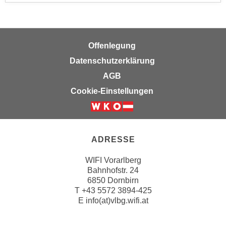
k
z
i
w
e
e
-
c
Offenlegung
S
k
Datenschutzerklärung
e
e
AGB
t
n
z
Cookie-Einstellungen
u
u
n
n
d
g
u
z
ADRESSE
m
u
f
WIFI Vorarlberg
s
ü
Bahnhofstr. 24
t
r
6850 Dornbirn
i
S
T
+43 5572 3894-425
m
E
info(at)vlbg.wifi.at
i
m
e
e
r