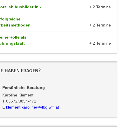
lötzlich Ausbilder:in -
+ 2 Termine
rfolgreiche
rbeitsmethoden
+ 2 Termine
eine Rolle als
ührungskraft
+ 2 Termine
IE HABEN FRAGEN?
Persönliche Beratung
Karoline Klement
T 05572/3894-471
E
klement.karoline@vlbg.wifi.at