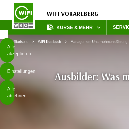
WIFI VORARLBERG
Diese
SERVI
KURSE & MEHR
Seite
Zum Inhalt springen
Zur Fußzeile springen
verwendet
Startseite
WIFI-Kursbuch
Management Unternehmensführung
Cookies
Alle
akzeptieren
O
h
Einstellungen
n
Ausbilder: Was ma
e
B
I
Alle
i
h
ablehnen
t
r
t
e
Weiterlesen
e
Z
b
u
e
s