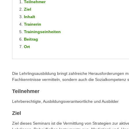
Teilnehmer
m
t
Ziel
e
e
Inhalt
n
n
e
Trainerin
o
i
Trainingseinheiten
t
n
Beitrag
w
s
Ort
e
e
n
t
d
z
i
e
Die Lehrlingsausbildung bringt zahlreiche Herausforderungen mi
g
n
Fachkenntnisse vermitteln, sondern auch die Sozialkompetenz 
s
,
i
Teilnehmer
w
n
e
Lehrberechtigte, Ausbildungsverantwortliche und Ausbilder
d
l
.
Ziel
c
W
h
e
Ziel dieses Seminars ist die Vermittlung von Strategien zur akt
e