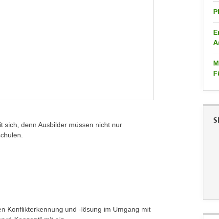
P
E
A
M
F
S
t sich, denn Ausbilder müssen nicht nur
schulen.
iven Konflikterkennung und -lösung im Umgang mit