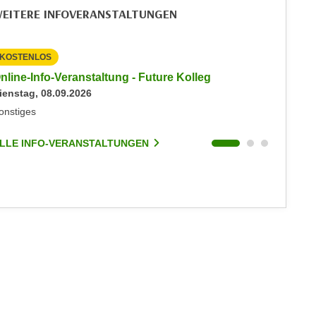
EITERE INFOVERANSTALTUNGEN
KOSTENLOS
KOSTEN
nline-Info-Veranstaltung - Future Kolleg
Online-
ienstag, 08.09.2026
Keine akt
onstiges
Sonstige
LLE INFO-VERANSTALTUNGEN
ALLE I