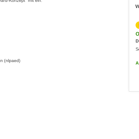
vard-Konzept“ mit ein.
W
KOSTENLOS
Online-Info-Veranstaltung - Future Kolleg
O
Dienstag, 23.06.2026
D
Sonstiges
S
in (nlpaed)
ALLE INFO-VERANSTALTUNGEN
A