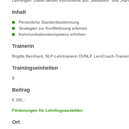
Lehrlingen. Dabei fließen Instrumente aus „Mediation“ und „Har
n
s
n
Inhalt
i
S
c
i
Persönliche Standortbestimmung
h
Strategien zur Konfliktlösung erlernen
e
n
Kommunikationskompetenz erhöhen
a
i
u
Trainerin
c
f
h
„
Brigitte Bernhard, NLP-Lehrtrainerin DVNLP, LernCoach-Trainer
t
A
Trainingseinheiten
d
l
e
l
8
m
e
D
Beitrag
a
a
k
€ 260,-
t
z
e
Förderungen für Lehrlingsausbilder
e
n
p
Ort
s
t