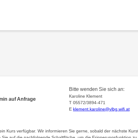
Bitte wenden Sie sich an:
Karoline Klement
min auf Anfrage
T 05572/3894-471
E
klement.karoline@vlbg.wifi.at
kein Kurs verfügbar. Wir informieren Sie gerne, sobald der nächste Kurst
en Sie auf die nachfolgende Schaltfläche, um die Erinnerungsfunktion zu 