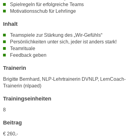
n
Spielregeln für erfolgreiche Teams
i
S
Motivationsschub für Lehrlinge
c
i
h
Inhalt
e
n
a
Teamspiele zur Stärkung des „Wir-Gefühls“
i
u
Persönlichkeiten unter sich, jeder ist anders stark!
c
f
Teamrituale
h
„
Feedback geben
t
A
d
Trainerin
l
e
l
Brigitte Bernhard, NLP-Lehrtrainerin DVNLP, LernCoach-
m
e
Trainerin (nlpaed)
D
a
a
k
Trainingseinheiten
t
z
e
8
e
n
p
Beitrag
s
t
c
i
€ 260,-