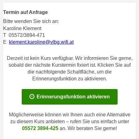
n
h
u
Termin auf Anfrage
C
r
Bitte wenden Sie sich an:
o
C
Karoline Klement
o
o
T 05572/3894-471
k
o
E
klement.karoline@vlbg.wifi.at
i
k
e
i
Derzeit ist kein Kurs verfügbar. Wir informieren Sie gerne,
s
e
sobald der nächste Kurstermin fixiert ist. Klicken Sie auf
v
s
die nachfolgende Schaltfläche, um die
o
,
Erinnerungsfunktion zu aktivieren.
n
d
U
i
S
Erinnerungsfunktion aktivieren
e
-
f
a
ü
Möglicherweise können wir Ihnen auch eine Alternative
m
r
zu diesem Kurs anbieten – rufen Sie uns einfach unter
e
05572 3894-425
an. Wir beraten Sie gerne!
d
r
i