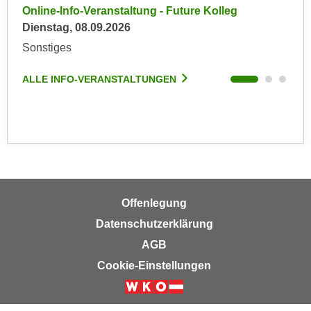
r
Online-Info-Veranstaltung - Future Kolleg
Onl
a
t
Dienstag, 08.09.2026
Kein
b
e
Sonstiges
Son
e
C
n
o
ALLE INFO-VERANSTALTUNGEN
ALL
.
o
W
k
e
i
n
e
n
s
S
z
i
u
e
Offenlegung
A
d
n
Datenschutzerklärung
e
a
AGB
r
l
Cookie-Einstellungen
C
y
o
s
o
e