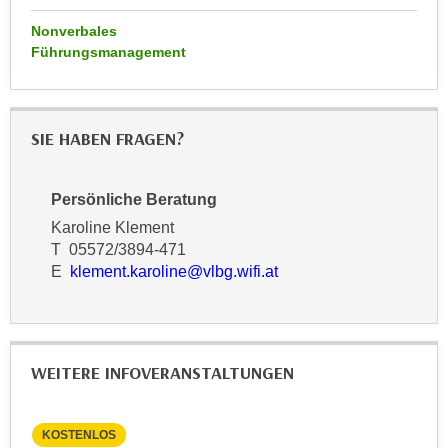
n
d
Nonverbales
E
e
Führungsmanagement
U
n
-
w
U
i
S
SIE HABEN FRAGEN?
r
A
z
u
i
Persönliche Beratung
n
e
Karoline Klement
t
l
T 05572/3894-471
e
o
E
klement.karoline@vlbg.wifi.at
r
r
w
i
o
e
r
n
WEITERE INFOVERANSTALTUNGEN
f
t
e
i
n
e
KOSTENLOS
KO
h