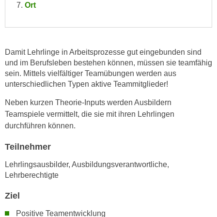
Ort
e
e
n
n
e
o
i
t
Damit Lehrlinge in Arbeitsprozesse gut eingebunden sind
n
w
und im Berufsleben bestehen können, müssen sie teamfähig
s
e
sein. Mittels vielfältiger Teamübungen werden aus
e
n
unterschiedlichen Typen aktive Teammitglieder!
t
d
z
Neben kurzen Theorie-Inputs werden Ausbildern
i
e
Teamspiele vermittelt, die sie mit ihren Lehrlingen
g
n
durchführen können.
s
,
i
Teilnehmer
w
n
e
d
Lehrlingsausbilder, Ausbildungsverantwortliche,
l
.
Lehrberechtigte
c
W
h
Ziel
e
e
n
Positive Teamentwicklung
s