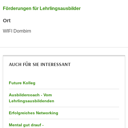
h
e
Förderungen für Lehrlingsausbilder
u
r
t
e
Ort
z
n
a
WIFI Dornbirn
“
b
k
k
l
o
i
m
c
AUCH FÜR SIE INTERESSANT
m
k
e
e
n
n
Future Kolleg
z
,
w
v
Ausbildercoach - Vom
i
e
Lehrlingsausbildenden
s
r
c
Erfolgreiches Networking
w
h
e
Mental gut drauf -
e
n