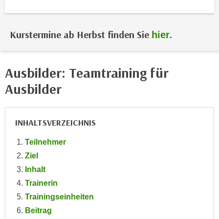
i
e
k
F
a
u
Kurstermine ab Herbst finden Sie
.
hier
n
n
i
k
s
t
Ausbilder: Teamtraining für
c
i
Ausbilder
h
o
e
n
n
d
U
INHALTSVERZEICHNIS
e
n
r
Teilnehmer
t
W
Ziel
e
e
r
Inhalt
b
n
Trainerin
s
e
e
Trainingseinheiten
h
i
Beitrag
m
t