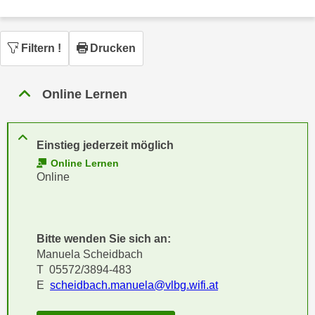
n
h
u
C
r
Filtern
!
Drucken
o
C
o
o
k
o
Online Lernen
i
k
e
i
s
e
Einstieg jederzeit möglich
v
s
Online Lernen
o
,
Online
n
d
U
i
S
e
-
Bitte wenden Sie sich an:
f
a
Manuela Scheidbach
ü
m
T 05572/3894-483
r
E
scheidbach.manuela@vlbg.wifi.at
e
d
r
i