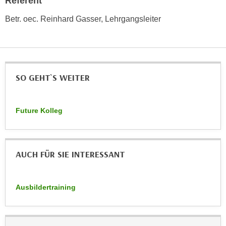
Referent
h
e
u
Betr. oec. Reinhard Gasser, Lehrgangsleiter
r
t
e
z
n
a
“
b
k
k
SO GEHT`S WEITER
l
o
i
m
c
Future Kolleg
m
k
e
e
n
n
z
,
AUCH FÜR SIE INTERESSANT
w
v
i
e
s
Ausbildertraining
r
c
w
h
e
e
n