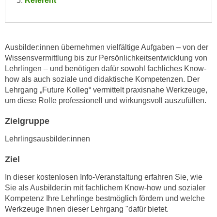
Referent
e
e
n
n
e
o
i
t
Ausbilder:innen übernehmen vielfältige Aufgaben – von der
n
w
Wissensvermittlung bis zur Persönlichkeitsentwicklung von
s
Lehrlingen – und benötigen dafür sowohl fachliches Know-
e
e
how als auch soziale und didaktische Kompetenzen. Der
n
t
Lehrgang „Future Kolleg“ vermittelt praxisnahe Werkzeuge,
d
z
um diese Rolle professionell und wirkungsvoll auszufüllen.
i
e
g
Zielgruppe
n
s
,
Lehrlingsausbilder:innen
i
w
n
e
Ziel
d
l
.
In dieser kostenlosen Info-Veranstaltung erfahren Sie, wie
c
W
Sie als Ausbilder:in mit fachlichem Know-how und sozialer
h
e
Kompetenz Ihre Lehrlinge bestmöglich fördern und welche
e
n
Werkzeuge Ihnen dieser Lehrgang "dafür bietet.
s