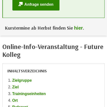
i
e
Anfrage senden
k
F
a
u
n
n
i
k
Kurstermine ab Herbst finden Sie
.
hier
s
t
c
i
h
o
Online-Info-Veranstaltung - Future
e
n
Kolleg
n
d
U
e
n
r
INHALTSVERZEICHNIS
t
W
e
e
Zielgruppe
r
b
Ziel
n
s
e
Trainingseinheiten
e
h
Ort
i
m
t