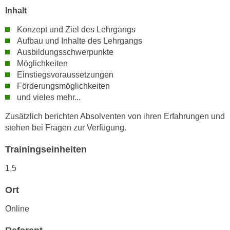
n
Inhalt
i
S
c
i
Konzept und Ziel des Lehrgangs
h
e
Aufbau und Inhalte des Lehrgangs
n
Ausbildungsschwerpunkte
a
i
Möglichkeiten
u
c
Einstiegsvoraussetzungen
f
h
Förderungsmöglichkeiten
„
und vieles mehr...
t
A
d
l
Zusätzlich berichten Absolventen von ihren Erfahrungen und
e
l
stehen bei Fragen zur Verfügung.
m
e
D
Trainingseinheiten
a
a
k
1,5
t
z
e
e
Ort
n
p
Online
s
t
c
i