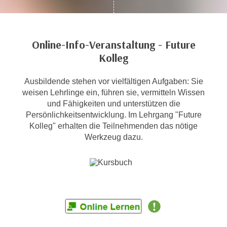
c
i
h
m
t
m
Online-Info-Veranstaltung - Future
e
u
Kolleg
n
n
S
g
i
Ausbildende stehen vor vielfältigen Aufgaben: Sie
v
weisen Lehrlinge ein, führen sie, vermitteln Wissen
e
e
und Fähigkeiten und unterstützen die
,
r
Persönlichkeitsentwicklung. Im Lehrgang "Future
d
w
Kolleg" erhalten die Teilnehmenden das nötige
a
e
Werkzeug dazu.
s
n
s
d
w
e
i
n
r
w
a
i
u
r
c