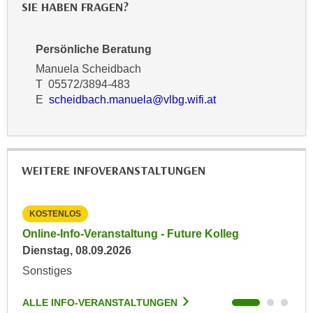
SIE HABEN FRAGEN?
n
d
E
e
U
Persönliche Beratung
n
-
w
Manuela Scheidbach
U
i
T 05572/3894-483
S
E
scheidbach.manuela@vlbg.wifi.at
r
A
z
u
i
n
e
t
l
WEITERE INFOVERANSTALTUNGEN
e
o
r
r
w
KOSTENLOS
KO
i
o
Online-Info-Veranstaltung - Future Kolleg
Onl
e
r
Dienstag, 08.09.2026
Kein
n
f
t
Sonstiges
Son
e
i
n
e
ALLE INFO-VERANSTALTUNGEN
ALL
h