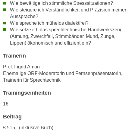
h
Wie bewältige ich stimmliche Stresssituationen?
e
u
Wie steigere ich Verständlichkeit und Präzision meiner
r
Aussprache?
t
e
Wie spreche ich mühelos dialektfrei?
z
n
Wie setze ich das sprechtechnische Handwerkszeug
a
“
(Atmung, Zwerchfell, Stimmbänder, Mund, Zunge,
b
k
Lippen) ökonomisch und effizient ein?
k
l
o
i
Trainerin
m
c
Prof. Ingrid Amon
m
k
Ehemalige ORF-Moderatorin und Fernsehpräsentatorin,
e
e
Trainerin für Sprechtechnik
n
n
z
,
Trainingseinheiten
w
v
i
16
e
s
r
Beitrag
c
w
h
e
€ 515,- (inklusive Buch)
e
n