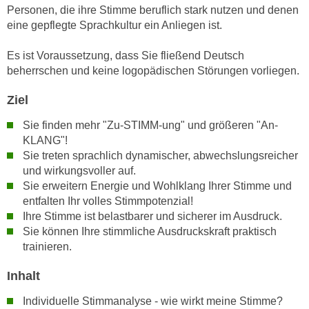
n
Personen, die ihre Stimme beruflich stark nutzen und denen
i
S
eine gepflegte Sprachkultur ein Anliegen ist.
c
i
h
e
Es ist Voraussetzung, dass Sie fließend Deutsch
n
beherrschen und keine logopädischen Störungen vorliegen.
a
i
u
c
Ziel
f
h
„
Sie finden mehr "Zu-STIMM-ung" und größeren "An-
t
A
KLANG"!
d
l
Sie treten sprachlich dynamischer, abwechslungsreicher
e
l
und wirkungsvoller auf.
m
Sie erweitern Energie und Wohlklang Ihrer Stimme und
e
D
entfalten Ihr volles Stimmpotenzial!
a
a
Ihre Stimme ist belastbarer und sicherer im Ausdruck.
k
t
Sie können Ihre stimmliche Ausdruckskraft praktisch
z
trainieren.
e
e
n
p
Inhalt
s
t
c
Individuelle Stimmanalyse - wie wirkt meine Stimme?
i