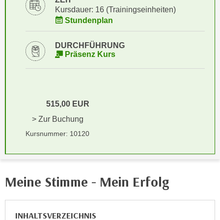
i
e
Kursdauer: 16 (Trainingseinheiten)
k
F
Stundenplan
a
u
n
n
DURCHFÜHRUNG
i
Präsenz Kurs
k
s
t
c
i
h
o
e
n
515,00 EUR
n
d
> Zur Buchung
U
e
n
Kursnummer: 10120
r
t
W
e
e
r
b
Meine Stimme - Mein Erfolg
n
s
e
e
h
i
INHALTSVERZEICHNIS
m
t