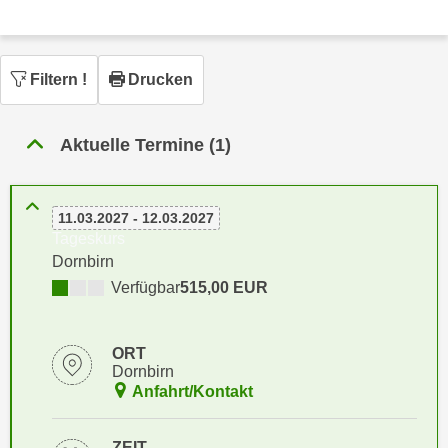
n
h
u
C
r
o
C
Filtern
!
Drucken
o
o
k
o
i
Aktuelle Termine (1)
k
e
i
s
e
v
11.03.2027 - 12.03.2027
s
Tageskurs
o
,
Dornbirn
n
d
U
Verfügbar
515,00 EUR
i
S
e
-
f
ORT
a
ü
Dornbirn
m
r
Anfahrt/Kontakt
e
d
r
i
ZEIT