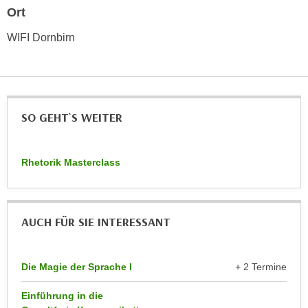
n
Ort
d
E
e
WIFI Dornbirn
U
n
-
w
U
i
S
r
A
z
SO GEHT`S WEITER
u
i
n
e
t
Rhetorik Masterclass
l
e
o
r
r
w
i
AUCH FÜR SIE INTERESSANT
o
e
r
n
f
t
Die Magie der Sprache I
+ 2 Termine
e
i
n
Einführung in die
e
h