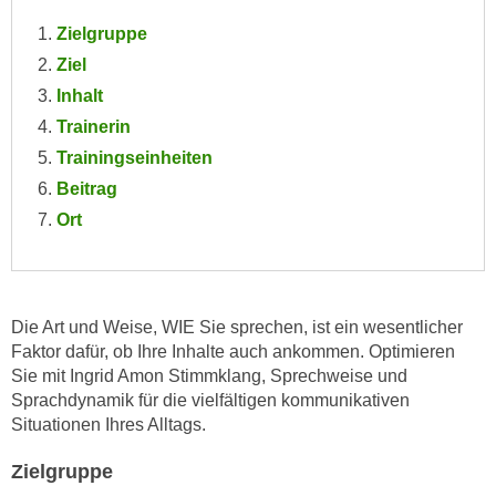
e
e
Zielgruppe
n
n
Ziel
e
o
Inhalt
i
t
n
Trainerin
w
s
Trainingseinheiten
e
e
n
Beitrag
t
d
Ort
z
i
e
g
n
s
,
i
Die Art und Weise, WIE Sie sprechen, ist ein wesentlicher
w
n
Faktor dafür, ob Ihre Inhalte auch ankommen. Optimieren
e
d
Sie mit Ingrid Amon Stimmklang, Sprechweise und
l
.
Sprachdynamik für die vielfältigen kommunikativen
c
W
Situationen Ihres Alltags.
h
e
e
Zielgruppe
n
s