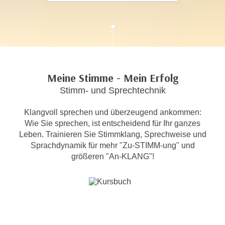
c
i
h
m
t
m
e
u
n
n
S
g
Meine Stimme - Mein Erfolg
i
v
Stimm- und Sprechtechnik
e
e
,
r
Klangvoll sprechen und überzeugend ankommen:
d
w
Wie Sie sprechen, ist entscheidend für Ihr ganzes
a
e
Leben. Trainieren Sie Stimmklang, Sprechweise und
s
n
Sprachdynamik für mehr "Zu-STIMM-ung" und
s
d
größeren "An-KLANG"!
w
e
i
n
r
w
a
i
u
r
c