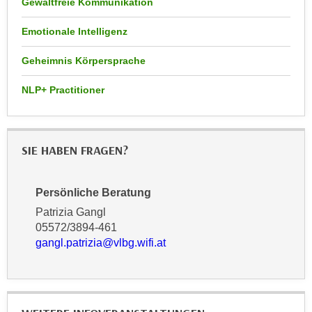
Gewaltfreie Kommunikation
r
a
t
Emotionale Intelligenz
b
e
e
C
Geheimnis Körpersprache
n
o
.
o
NLP+ Practitioner
W
k
e
i
n
e
SIE HABEN FRAGEN?
n
s
S
z
i
u
Persönliche Beratung
e
A
Patrizia Gangl
d
n
05572/3894-461
e
a
gangl.patrizia@vlbg.wifi.at
r
l
C
y
o
s
o
e