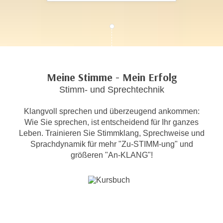
c
i
h
m
t
m
e
u
n
n
S
g
Meine Stimme - Mein Erfolg
i
v
Stimm- und Sprechtechnik
e
e
,
r
Klangvoll sprechen und überzeugend ankommen:
d
w
Wie Sie sprechen, ist entscheidend für Ihr ganzes
a
e
Leben. Trainieren Sie Stimmklang, Sprechweise und
s
n
Sprachdynamik für mehr "Zu-STIMM-ung" und
s
d
größeren "An-KLANG"!
w
e
i
n
r
w
a
i
u
r
c