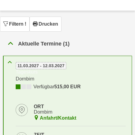
n
h
u
C
r
o
C
Filtern
!
Drucken
o
o
k
o
i
Aktuelle Termine (1)
k
e
i
s
e
v
11.03.2027 - 12.03.2027
s
Tageskurs
o
,
Dornbirn
n
d
U
Verfügbar
515,00 EUR
i
S
e
-
f
ORT
a
ü
Dornbirn
m
r
Anfahrt/Kontakt
e
d
r
i
ZEIT