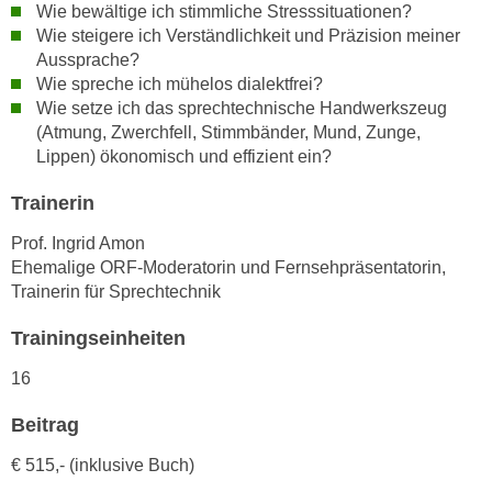
h
Wie bewältige ich stimmliche Stresssituationen?
e
u
Wie steigere ich Verständlichkeit und Präzision meiner
r
Aussprache?
t
e
Wie spreche ich mühelos dialektfrei?
z
n
Wie setze ich das sprechtechnische Handwerkszeug
a
“
(Atmung, Zwerchfell, Stimmbänder, Mund, Zunge,
b
k
Lippen) ökonomisch und effizient ein?
k
l
o
i
Trainerin
m
c
Prof. Ingrid Amon
m
k
Ehemalige ORF-Moderatorin und Fernsehpräsentatorin,
e
e
Trainerin für Sprechtechnik
n
n
z
,
Trainingseinheiten
w
v
i
16
e
s
r
Beitrag
c
w
h
e
€ 515,- (inklusive Buch)
e
n