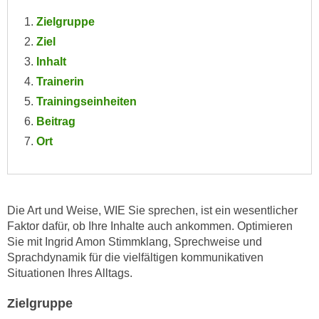
e
e
Zielgruppe
n
n
Ziel
e
o
Inhalt
i
t
n
Trainerin
w
s
Trainingseinheiten
e
e
n
Beitrag
t
d
Ort
z
i
e
g
n
s
,
i
Die Art und Weise, WIE Sie sprechen, ist ein wesentlicher
w
n
Faktor dafür, ob Ihre Inhalte auch ankommen. Optimieren
e
d
Sie mit Ingrid Amon Stimmklang, Sprechweise und
l
.
Sprachdynamik für die vielfältigen kommunikativen
c
W
Situationen Ihres Alltags.
h
e
e
Zielgruppe
n
s