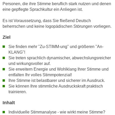
n
Personen, die ihre Stimme beruflich stark nutzen und denen
i
S
eine gepflegte Sprachkultur ein Anliegen ist.
c
i
h
e
Es ist Voraussetzung, dass Sie fließend Deutsch
n
beherrschen und keine logopädischen Störungen vorliegen.
a
i
u
c
Ziel
f
h
„
Sie finden mehr "Zu-STIMM-ung" und größeren "An-
t
A
KLANG"!
d
l
Sie treten sprachlich dynamischer, abwechslungsreicher
e
l
und wirkungsvoller auf.
m
Sie erweitern Energie und Wohlklang Ihrer Stimme und
e
D
entfalten Ihr volles Stimmpotenzial!
a
a
Ihre Stimme ist belastbarer und sicherer im Ausdruck.
k
t
Sie können Ihre stimmliche Ausdruckskraft praktisch
z
trainieren.
e
e
n
p
Inhalt
s
t
c
Individuelle Stimmanalyse - wie wirkt meine Stimme?
i