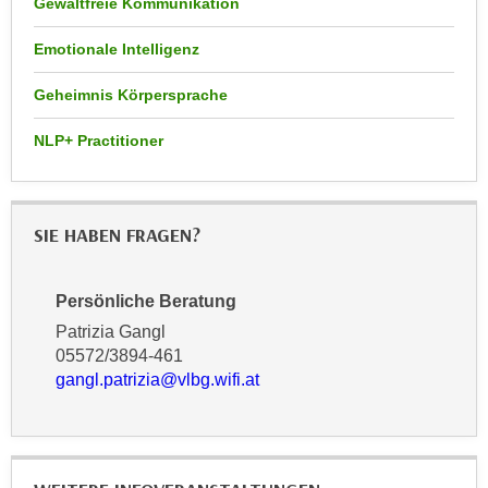
Gewaltfreie Kommunikation
r
a
t
Emotionale Intelligenz
b
e
e
C
Geheimnis Körpersprache
n
o
.
o
NLP+ Practitioner
W
k
e
i
n
e
SIE HABEN FRAGEN?
n
s
S
z
i
u
Persönliche Beratung
e
A
Patrizia Gangl
d
n
05572/3894-461
e
a
gangl.patrizia@vlbg.wifi.at
r
l
C
y
o
s
o
e