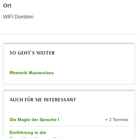
n
Ort
d
E
e
WIFI Dornbirn
U
n
-
w
U
i
S
r
A
z
SO GEHT`S WEITER
u
i
n
e
t
Rhetorik Masterclass
l
e
o
r
r
w
i
AUCH FÜR SIE INTERESSANT
o
e
r
n
f
t
Die Magie der Sprache I
+ 2 Termine
e
i
n
Einführung in die
e
h