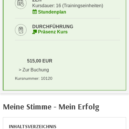
i
e
Kursdauer: 16 (Trainingseinheiten)
k
F
Stundenplan
a
u
n
n
DURCHFÜHRUNG
i
Präsenz Kurs
k
s
t
c
i
h
o
e
n
515,00 EUR
n
d
> Zur Buchung
U
e
n
Kursnummer: 10120
r
t
W
e
e
r
b
Meine Stimme - Mein Erfolg
n
s
e
e
h
i
INHALTSVERZEICHNIS
m
t