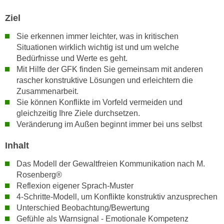
n
i
S
Ziel
c
i
h
Sie erkennen immer leichter, was in kritischen
e
Situationen wirklich wichtig ist und um welche
n
a
Bedürfnisse und Werte es geht.
i
u
Mit Hilfe der GFK finden Sie gemeinsam mit anderen
c
f
rascher konstruktive Lösungen und erleichtern die
h
„
Zusammenarbeit.
t
A
Sie können Konflikte im Vorfeld vermeiden und
d
l
gleichzeitig Ihre Ziele durchsetzen.
e
l
Veränderung im Außen beginnt immer bei uns selbst
m
e
D
Inhalt
a
a
k
Das Modell der Gewaltfreien Kommunikation nach M.
t
z
Rosenberg®
e
e
Reflexion eigener Sprach-Muster
n
p
4-Schritte-Modell, um Konflikte konstruktiv anzusprechen
s
t
Unterschied Beobachtung/Bewertung
c
Gefühle als Warnsignal - Emotionale Kompetenz
i