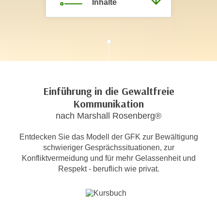
Inhalte
c
i
h
m
t
m
e
u
n
n
S
g
i
v
e
Einführung in die Gewaltfreie
e
,
Kommunikation
r
d
nach Marshall Rosenberg®
w
a
e
s
Entdecken Sie das Modell der GFK zur Bewältigung
n
s
schwieriger Gesprächssituationen, zur
d
Konfliktvermeidung und für mehr Gelassenheit und
w
e
Respekt - beruflich wie privat.
i
n
r
w
a
i
u
r
c