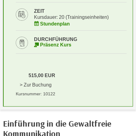
i
e
k
ZEIT
F
a
Kursdauer: 20 (Trainingseinheiten)
u
Stundenplan
n
n
i
k
s
DURCHFÜHRUNG
t
Präsenz Kurs
c
i
h
o
e
n
n
d
U
515,00 EUR
e
n
r
> Zur Buchung
t
W
Kursnummer: 10122
e
e
r
b
n
s
e
e
Einführung in die Gewaltfreie
h
i
Kommunikation
m
t