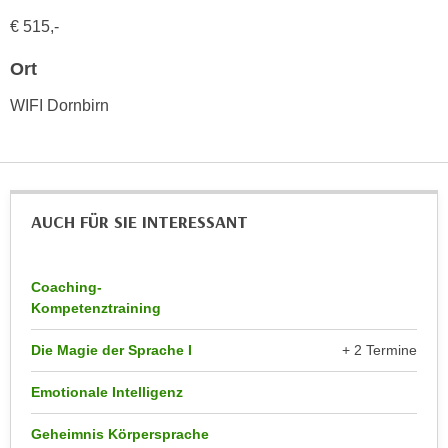
n
d
€ 515,-
E
e
U
Ort
n
-
w
WIFI Dornbirn
U
i
S
r
A
z
u
i
n
e
AUCH FÜR SIE INTERESSANT
t
l
e
o
r
r
Coaching-
w
Kompetenztraining
i
o
e
Die Magie der Sprache I
+ 2 Termine
r
n
f
t
Emotionale Intelligenz
e
i
n
e
Geheimnis Körpersprache
h