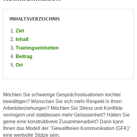
e
e
n
n
INHALTSVERZEICHNIS
e
o
i
t
Ziel
n
w
Inhalt
s
e
Trainingseinheiten
e
n
t
Beitrag
d
z
Ort
i
e
g
n
s
,
i
w
Möchten Sie schwierige Gesprächssituationen leichter
n
e
bewältigen? Wünschen Sie sich mehr Respekt in Ihren
d
l
Arbeitsbeziehungen? Möchten Sie Stress und Konflikte
.
c
verringern und stattdessen mehr Gelassenheit? Hätten Sie
W
gerne eine konstruktivere Zusammenarbeit? Dann kann
h
e
Ihnen das Modell der "Gewaltfreien Kommunikation (GFK)"
e
n
eine wertvolle Stütze sein.
s