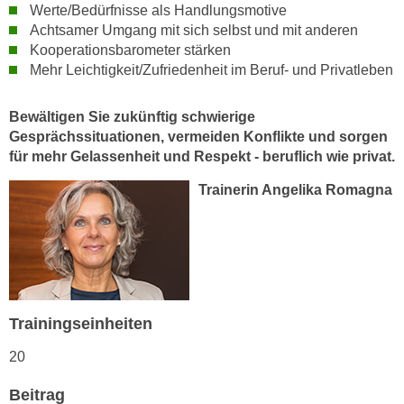
h
Werte/Bedürfnisse als Handlungsmotive
e
u
Achtsamer Umgang mit sich selbst und mit anderen
r
t
Kooperationsbarometer stärken
e
Mehr Leichtigkeit/Zufriedenheit im Beruf- und Privatleben
z
n
a
“
b
Bewältigen Sie zukünftig schwierige
k
k
Gesprächssituationen, vermeiden Konflikte und sorgen
l
für mehr Gelassenheit und Respekt - beruflich wie privat.
o
i
m
c
Trainerin Angelika Romagna
m
k
e
e
n
n
z
,
w
v
i
e
Trainingseinheiten
s
r
c
20
w
h
e
Beitrag
e
n