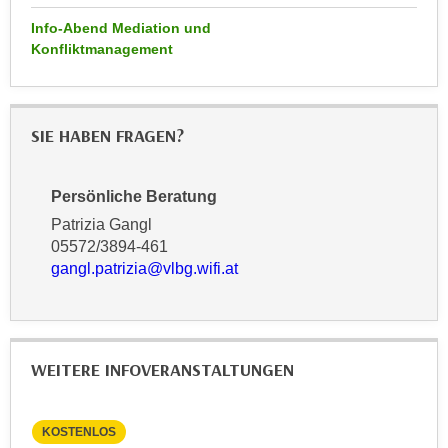
r
a
Info-Abend Mediation und
t
b
Konfliktmanagement
e
e
C
n
o
.
o
SIE HABEN FRAGEN?
W
k
e
i
n
Persönliche Beratung
e
n
s
Patrizia Gangl
S
05572/3894-461
z
i
gangl.patrizia@vlbg.wifi.at
u
e
A
d
n
e
a
r
l
WEITERE INFOVERANSTALTUNGEN
C
y
o
s
o
KOSTENLOS
KO
e