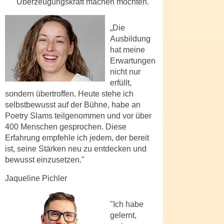
Überzeugungskraft machen möchten.
r
a
t
b
e
„Die
e
Ausbildung
C
n
hat meine
o
.
Erwartungen
o
W
nicht nur
k
erfüllt,
e
i
sondern übertroffen. Heute stehe ich
n
e
selbstbewusst auf der Bühne, habe an
n
s
Poetry Slams teilgenommen und vor über
S
z
400 Menschen gesprochen. Diese
i
u
Erfahrung empfehle ich jedem, der bereit
e
A
ist, seine Stärken neu zu entdecken und
d
n
bewusst einzusetzen."
e
a
Jaqueline Pichler
r
l
C
y
o
"Ich habe
s
gelernt,
o
e