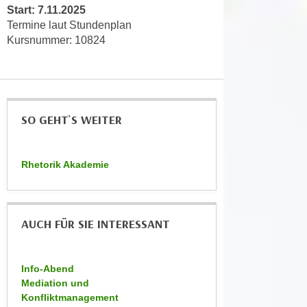
Start: 7.11.2025
e
n
Termine laut Stundenplan
m
g
Kursnummer: 10824
E
z
U
w
-
e
D
c
a
k
SO GEHT`S WEITER
t
e
e
u
n
n
Rhetorik Akademie
s
d
c
O
h
p
AUCH FÜR SIE INTERESSANT
u
t
t
i
z
m
Info-Abend
r
i
Mediation und
e
e
Konfliktmanagement
c