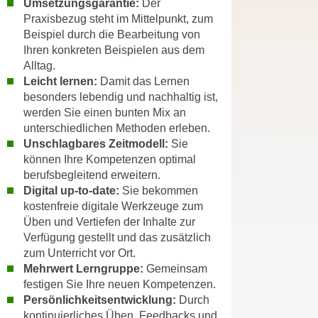
Umsetzungsgarantie:
Der
a
h
Praxisbezug steht im Mittelpunkt, zum
t
m
Beispiel durch die Bearbeitung von
e
Ihren konkreten Beispielen aus dem
e
n
Alltag.
O
a
Leicht lernen:
Damit das Lernen
n
u
besonders lebendig und nachhaltig ist,
l
werden Sie einen bunten Mix an
c
i
unterschiedlichen Methoden erleben.
h
n
Unschlagbares Zeitmodell:
Sie
a
e
können Ihre Kompetenzen optimal
n
-
berufsbegleitend erweitern.
U
J
Digital up-to-date:
Sie bekommen
n
o
kostenfreie digitale Werkzeuge zum
t
u
Üben und Vertiefen der Inhalte zur
e
Verfügung gestellt und das zusätzlich
r
r
zum Unterricht vor Ort.
n
n
Mehrwert Lerngruppe:
Gemeinsam
e
e
festigen Sie Ihre neuen Kompetenzen.
y
Persönlichkeitsentwicklung:
Durch
h
z
kontinuierliches Üben, Feedbacks und
m