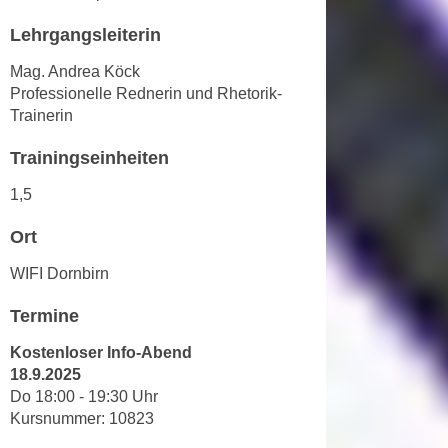
h
r
e
Lehrgangsleiterin
e
n
C
Mag. Andrea Köck
I
o
Professionelle Rednerin und Rhetorik-
h
o
Trainerin
r
k
e
Trainingseinheiten
i
D
e
1,5
a
s
t
f
Ort
e
ü
n
WIFI Dornbirn
r
k
M
Termine
e
a
i
r
Kostenloser Info-Abend
n
18.9.2025
k
e
Do 18:00 - 19:30 Uhr
e
m
Kursnummer: 10823
t
d
i