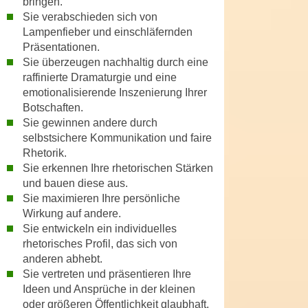
bringen.
n
e
Sie verabschieden sich von
,
Lampenfieber und einschläfernden
l
g
Präsentationen.
e
e
Sie überzeugen nachhaltig durch eine
v
l
raffinierte Dramaturgie und eine
a
emotionalisierende Inszenierung Ihrer
a
n
Botschaften.
n
t
Sie gewinnen andere durch
g
e
selbstsichere Kommunikation und faire
e
I
Rhetorik.
n
n
Sie erkennen Ihre rhetorischen Stärken
I
h
und bauen diese aus.
h
a
Sie maximieren Ihre persönliche
r
Wirkung auf andere.
l
e
Sie entwickeln ein individuelles
t
d
rhetorisches Profil, das sich von
e
u
anderen abhebt.
a
Sie vertreten und präsentieren Ihre
r
n
Ideen und Ansprüche in der kleinen
c
z
oder größeren Öffentlichkeit glaubhaft,
h