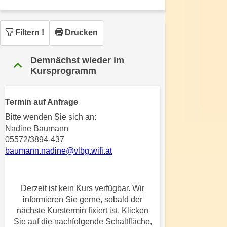
n
h
u
C
r
Filtern
!
Drucken
o
C
o
o
Demnächst wieder im
k
o
Kursprogramm
i
k
e
i
s
e
Termin auf Anfrage
v
s
Bitte wenden Sie sich an:
o
,
Nadine Baumann
n
d
05572/3894-437
U
i
baumann.nadine@vlbg.wifi.at
S
e
-
f
a
ü
Derzeit ist kein Kurs verfügbar. Wir
m
r
informieren Sie gerne, sobald der
e
d
nächste Kurstermin fixiert ist. Klicken
r
Sie auf die nachfolgende Schaltfläche,
i