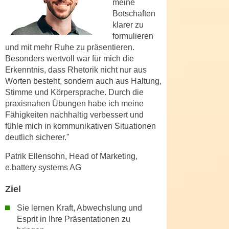
meine
k
z
Botschaften
i
w
klarer zu
e
e
formulieren
-
c
und mit mehr Ruhe zu präsentieren.
S
k
Besonders wertvoll war für mich die
e
e
Erkenntnis, dass Rhetorik nicht nur aus
t
Worten besteht, sondern auch aus Haltung,
n
z
Stimme und Körpersprache. Durch die
u
u
praxisnahen Übungen habe ich meine
n
n
Fähigkeiten nachhaltig verbessert und
d
fühle mich in kommunikativen Situationen
g
u
deutlich sicherer."
z
m
u
f
Patrik Ellensohn, Head of Marketing,
s
ü
e.battery systems AG
t
r
i
Ziel
S
m
i
Sie lernen Kraft, Abwechslung und
m
e
Esprit in Ihre Präsentationen zu
e
r