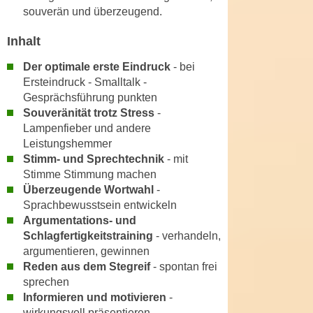
u
souverän und überzeugend.
d
z
i
e
Inhalt
e
i
C
Der optimale erste Eindruck
- bei
g
Ersteindruck - Smalltalk -
o
e
Gesprächsführung punkten
o
n
Souveränität trotz Stress
-
k
.
Lampenfieber und andere
i
U
Leistungshemmer
e
m
Stimm- und Sprechtechnik
- mit
s
I
Stimme Stimmung machen
e
h
Überzeugende Wortwahl
-
r
Sprachbewusstsein entwickeln
n
h
Argumentations- und
e
o
Schlagfertigkeitstraining
- verhandeln,
n
b
argumentieren, gewinnen
d
Reden aus dem Stegreif
- spontan frei
e
a
sprechen
n
r
Informieren und motivieren
-
e
ü
wirkungsvoll präsentieren