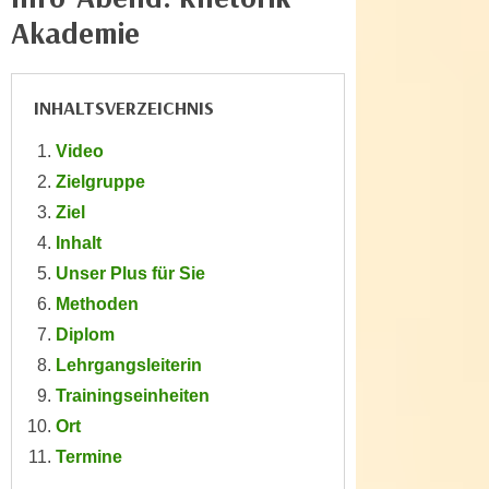
e
Akademie
e
n
n
e
o
i
t
INHALTSVERZEICHNIS
n
w
s
Video
e
e
Zielgruppe
n
t
d
Ziel
z
i
Inhalt
e
g
Unser Plus für Sie
n
s
Methoden
,
i
w
Diplom
n
e
Lehrgangsleiterin
d
l
.
Trainingseinheiten
c
W
Ort
h
e
Termine
e
n
s