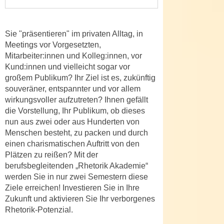
n
i
S
c
i
Sie "präsentieren" im privaten Alltag, in
h
e
Meetings vor Vorgesetzten,
n
a
Mitarbeiter:innen und Kolleg:innen, vor
i
u
Kund:innen und vielleicht sogar vor
c
f
großem Publikum? Ihr Ziel ist es, zukünftig
h
„
souveräner, entspannter und vor allem
t
A
wirkungsvoller aufzutreten? Ihnen gefällt
d
die Vorstellung, Ihr Publikum, ob dieses
l
e
nun aus zwei oder aus Hunderten von
l
m
Menschen besteht, zu packen und durch
e
D
einen charismatischen Auftritt von den
a
Plätzen zu reißen? Mit der
a
k
berufsbegleitenden „Rhetorik Akademie“
t
z
werden Sie in nur zwei Semestern diese
e
e
Ziele erreichen! Investieren Sie in Ihre
n
p
Zukunft und aktivieren Sie Ihr verborgenes
s
t
Rhetorik-Potenzial.
c
i