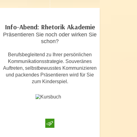
c
i
h
m
t
m
Info-Abend: Rhetorik Akademie
e
u
n
Präsentieren Sie noch oder wirken Sie
n
schon?
S
g
i
v
Berufsbegleitend zu Ihrer persönlichen
e
e
Kommunikationsstrategie. Souveränes
,
r
Auftreten, selbstbewusstes Kommunizieren
d
w
und packendes Präsentieren wird für Sie
a
e
zum Kinderspiel.
s
n
s
d
w
e
i
n
r
w
a
i
u
r
c