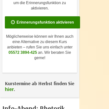
i
um die Erinnerungsfunktion zu
e
k
aktivieren.
F
a
u
n
n
Erinnerungsfunktion aktivieren
i
k
s
t
Möglicherweise können wir Ihnen auch
c
i
eine Alternative zu diesem Kurs
h
o
anbieten – rufen Sie uns einfach unter
e
n
05572 3894-425
an. Wir beraten Sie
n
d
gerne!
U
e
n
r
t
W
e
e
Kurstermine ab Herbst finden Sie
r
b
.
hier
n
s
e
e
h
i
Info-Abend: Rhetorik
m
t