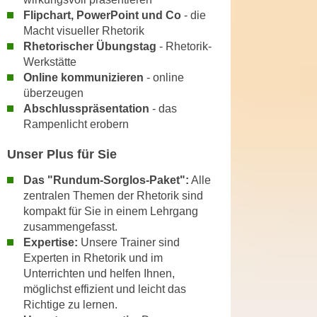
n
b
Flipchart, PowerPoint und Co
- die
p
e
Macht visueller Rhetorik
e
r
Rhetorischer Übungstag
- Rhetorik-
r
h
Werkstätte
s
Online kommunizieren
- online
i
o
überzeugen
n
n
Abschlusspräsentation
- das
a
e
Rampenlicht erobern
u
n
s
Unser Plus für Sie
b
e
e
Das "Rundum-Sorglos-Paket":
Alle
i
z
zentralen Themen der Rhetorik sind
n
o
kompakt für Sie in einem Lehrgang
e
g
zusammengefasst.
a
Expertise:
Unsere Trainer sind
e
n
Experten in Rhetorik und im
n
g
Unterrichten und helfen Ihnen,
e
e
möglichst effizient und leicht das
n
n
Richtige zu lernen.
D
e