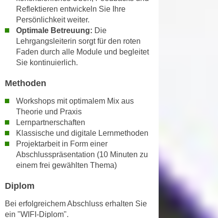
u
Reflektieren entwickeln Sie Ihre
e
b
Persönlichkeit weiter.
n
i
Optimale Betreuung:
Die
i
e
Lehrgangsleiterin sorgt für den roten
n
t
Faden durch alle Module und begleitet
d
e
Sie kontinuierlich.
e
n
n
Methoden
,
U
w
Workshops mit optimalem Mix aus
S
e
Theorie und Praxis
A
r
Lernpartnerschaften
,
d
Klassische und digitale Lernmethoden
b
e
Projektarbeit in Form einer
e
Abschlusspräsentation (10 Minuten zu
n
i
einem frei gewählten Thema)
w
w
e
Diplom
e
i
l
t
Bei erfolgreichem Abschluss erhalten Sie
c
e
ein "WIFI-Diplom".