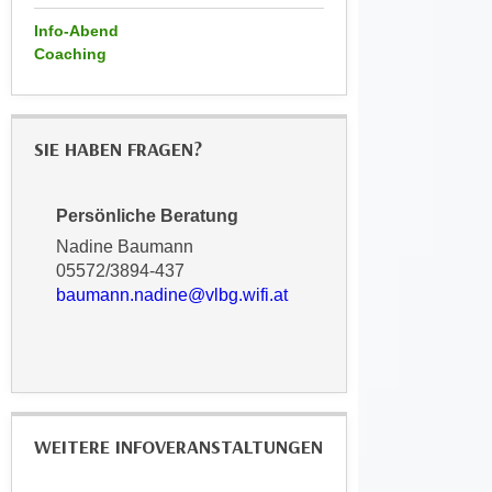
r
h
Info-Abend
u
t
Coaching
n
a
g
n
s
g
z
SIE HABEN FRAGEN?
e
w
m
e
e
Persönliche Beratung
c
s
k
Nadine Baumann
s
05572/3894-437
e
e
baumann.nadine@vlbg.wifi.at
g
n
e
e
s
n
e
S
t
c
z
WEITERE INFOVERANSTALTUNGEN
h
t
u
.