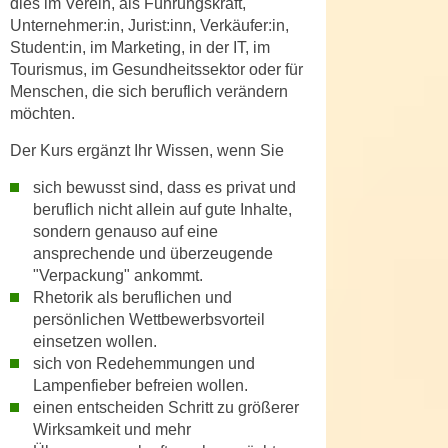
dies im Verein, als Führungskraft,
n
d
Unternehmer:in, Jurist:inn, Verkäufer:in,
E
e
Student:in, im Marketing, in der IT, im
U
Tourismus, im Gesundheitssektor oder für
n
-
Menschen, die sich beruflich verändern
w
U
möchten.
i
S
r
Der Kurs ergänzt Ihr Wissen, wenn Sie
A
z
u
sich bewusst sind, dass es privat und
i
n
beruflich nicht allein auf gute Inhalte,
e
t
sondern genauso auf eine
l
ansprechende und überzeugende
e
o
"Verpackung" ankommt.
r
r
Rhetorik als beruflichen und
w
i
persönlichen Wettbewerbsvorteil
o
e
einsetzen wollen.
r
n
sich von Redehemmungen und
f
t
Lampenfieber befreien wollen.
e
i
einen entscheiden Schritt zu größerer
n
Wirksamkeit und mehr
e
h