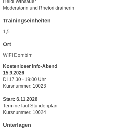
Heidi Winsauer
u
d
Moderatorin und Rhetoriktrainerin
z
i
e
Trainingseinheiten
e
i
C
g
1,5
o
e
o
Ort
n
k
.
WIFI Dornbirn
i
U
e
Kostenloser Info-Abend
m
s
15.9.2026
I
e
Di 17:30 - 19:00 Uhr
h
r
Kursnummer: 10023
n
h
e
Start: 6.11.2026
o
n
Termine laut Stundenplan
b
d
Kursnummer: 10024
e
a
n
r
Unterlagen
e
ü