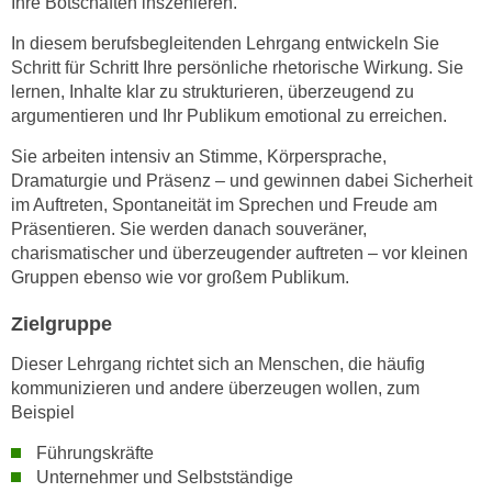
Ihre Botschaften inszenieren.
n
i
S
In diesem berufsbegleitenden Lehrgang entwickeln Sie
c
i
Schritt für Schritt Ihre persönliche rhetorische Wirkung. Sie
h
e
lernen, Inhalte klar zu strukturieren, überzeugend zu
n
a
argumentieren und Ihr Publikum emotional zu erreichen.
i
u
Sie arbeiten intensiv an Stimme, Körpersprache,
c
f
Dramaturgie und Präsenz – und gewinnen dabei Sicherheit
h
„
im Auftreten, Spontaneität im Sprechen und Freude am
t
A
Präsentieren. Sie werden danach souveräner,
d
l
charismatischer und überzeugender auftreten – vor kleinen
e
l
Gruppen ebenso wie vor großem Publikum.
m
e
D
Zielgruppe
a
a
k
Dieser Lehrgang richtet sich an Menschen, die häufig
t
z
kommunizieren und andere überzeugen wollen, zum
e
e
Beispiel
n
p
s
Führungskräfte
t
c
Unternehmer und Selbstständige
i