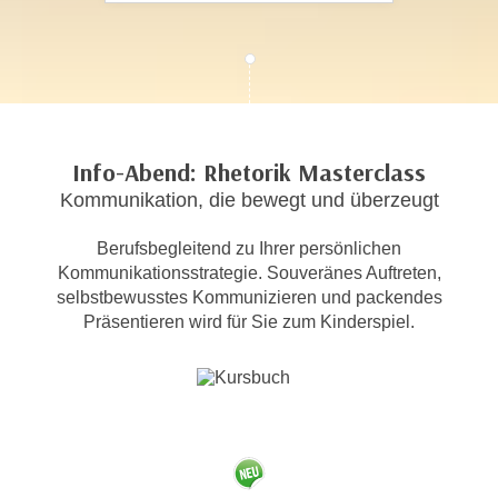
c
i
h
m
t
m
e
u
n
n
S
g
Info-Abend: Rhetorik Masterclass
i
v
Kommunikation, die bewegt und überzeugt
e
e
,
r
Berufsbegleitend zu Ihrer persönlichen
d
w
Kommunikationsstrategie. Souveränes Auftreten,
a
e
selbstbewusstes Kommunizieren und packendes
s
n
Präsentieren wird für Sie zum Kinderspiel.
s
d
w
e
i
n
r
w
a
i
u
r
c