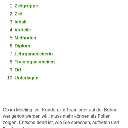
e
Zielgruppe
e
n
n
Ziel
e
o
Inhalt
i
t
Vorteile
n
w
Methoden
s
e
e
Diplom
n
t
Lehrgangsleiterin
d
z
i
Trainingseinheiten
e
g
Ort
n
s
Unterlagen
,
i
w
n
e
d
l
.
c
W
Ob im Meeting, vor Kunden, im Team oder auf der Bühne –
h
wer gehört werden will, muss mehr können als Folien
e
e
zeigen. Entscheidend ist, wie Sie sprechen, auftreten und
n
s