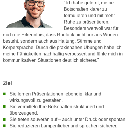
"Ich habe gelernt, meine
n
d
Botschaften klarer zu
E
e
formulieren und mit mehr
U
n
Ruhe zu präsentieren.
-
w
Besonders wertvoll war für
U
i
mich die Erkenntnis, dass Rhetorik nicht nur aus Worten
S
besteht, sondern auch aus Haltung, Stimme und
r
A
Körpersprache. Durch die praxisnahen Übungen habe ich
z
u
meine Fähigkeiten nachhaltig verbessert und fühle mich in
i
n
kommunikativen Situationen deutlich sicherer."
e
t
l
e
o
r
Ziel
r
w
i
Sie lernen Präsentationen lebendig, klar und
o
e
wirkungsvoll zu gestalten.
r
n
Sie vermitteln Ihre Botschaften strukturiert und
f
t
überzeugend.
e
i
Sie treten souverän auf – auch unter Druck oder spontan.
n
e
Sie reduzieren Lampenfieber und sprechen sicherer.
h