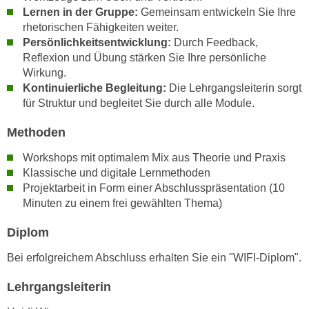
n
Lernen in der Gruppe:
Gemeinsam entwickeln Sie Ihre
e
,
rhetorischen Fähigkeiten weiter.
l
Persönlichkeitsentwicklung:
Durch Feedback,
g
e
Reflexion und Übung stärken Sie Ihre persönliche
e
v
Wirkung.
l
a
Kontinuierliche Begleitung:
Die Lehrgangsleiterin sorgt
a
n
für Struktur und begleitet Sie durch alle Module.
n
t
g
Methoden
e
e
I
Workshops mit optimalem Mix aus Theorie und Praxis
n
n
Klassische und digitale Lernmethoden
I
h
Projektarbeit in Form einer Abschlusspräsentation (10
h
a
Minuten zu einem frei gewählten Thema)
r
l
e
t
Diplom
d
e
Bei erfolgreichem Abschluss erhalten Sie ein "WIFI-Diplom".
u
a
r
n
Lehrgangsleiterin
c
z
h