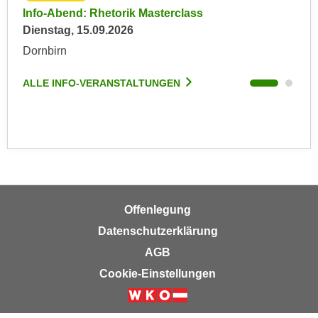
u
Info-Abend: Rhetorik Masterclass
Onl
e
b
Dienstag, 15.09.2026
Die
n
i
i
Dornbirn
Son
e
n
t
ALLE INFO-VERANSTALTUNGEN
ALL
d
e
e
n
n
,
U
w
S
e
A
r
,
d
b
e
Offenlegung
e
n
Datenschutzerklärung
i
w
AGB
w
e
e
Cookie-Einstellungen
i
l
t
c
e