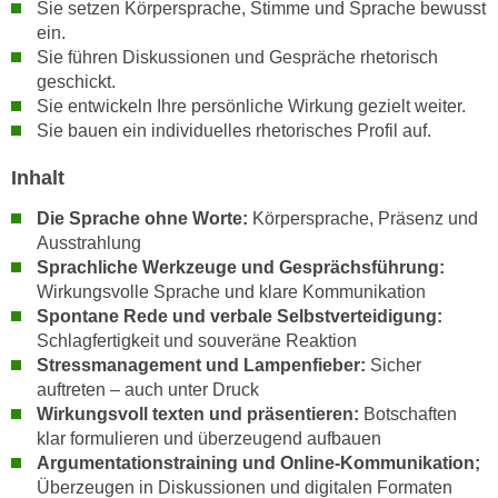
r
Sie setzen Körpersprache, Stimme und Sprache bewusst
a
ein.
t
b
Sie führen Diskussionen und Gespräche rhetorisch
e
e
geschickt.
C
n
Sie entwickeln Ihre persönliche Wirkung gezielt weiter.
o
Sie bauen ein individuelles rhetorisches Profil auf.
.
o
W
k
Inhalt
e
i
n
Die Sprache ohne Worte:
Körpersprache, Präsenz und
e
n
Ausstrahlung
s
S
Sprachliche Werkzeuge und Gesprächsführung:
z
Wirkungsvolle Sprache und klare Kommunikation
i
u
Spontane Rede und verbale Selbstverteidigung:
e
A
Schlagfertigkeit und souveräne Reaktion
d
n
Stressmanagement und Lampenfieber:
Sicher
e
a
auftreten – auch unter Druck
r
l
Wirkungsvoll texten und präsentieren:
Botschaften
C
y
klar formulieren und überzeugend aufbauen
o
s
Argumentationstraining und Online-Kommunikation;
o
Überzeugen in Diskussionen und digitalen Formaten
e