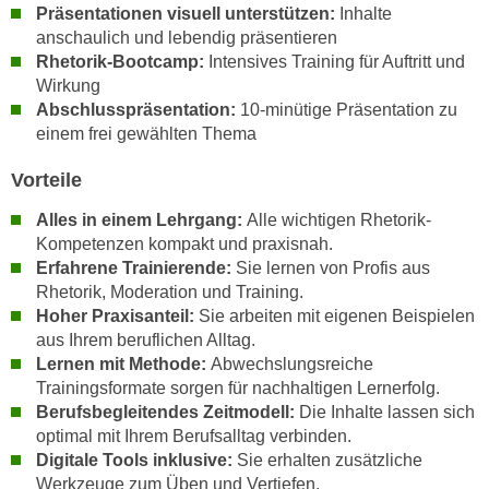
k
Präsentationen visuell unterstützen:
Inhalte
z
i
anschaulich und lebendig präsentieren
w
e
Rhetorik-Bootcamp:
Intensives Training für Auftritt und
e
Wirkung
-
c
Abschlusspräsentation:
10-minütige Präsentation zu
S
k
einem frei gewählten Thema
e
e
t
n
Vorteile
z
u
u
Alles in einem Lehrgang:
Alle wichtigen Rhetorik-
n
n
Kompetenzen kompakt und praxisnah.
d
Erfahrene Trainierende:
Sie lernen von Profis aus
g
u
Rhetorik, Moderation und Training.
z
m
Hoher Praxisanteil:
Sie arbeiten mit eigenen Beispielen
u
f
aus Ihrem beruflichen Alltag.
s
ü
Lernen mit Methode:
Abwechslungsreiche
t
r
Trainingsformate sorgen für nachhaltigen Lernerfolg.
i
S
Berufsbegleitendes Zeitmodell:
Die Inhalte lassen sich
m
i
optimal mit Ihrem Berufsalltag verbinden.
m
Digitale Tools inklusive:
Sie erhalten zusätzliche
e
e
Werkzeuge zum Üben und Vertiefen.
r