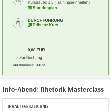
i
Kursdauer: 1.5 (Trainingseinheiten)
e
k
Stundenplan
F
a
u
n
DURCHFÜHRUNG
n
Präsenz Kurs
i
k
s
t
c
i
h
o
e
0,00 EUR
n
n
d
> Zur Buchung
U
e
Kursnummer: 10023
n
r
t
W
e
e
r
b
Info-Abend: Rhetorik Masterclass
n
s
e
e
h
i
INHALTSVERZEICHNIS
m
t