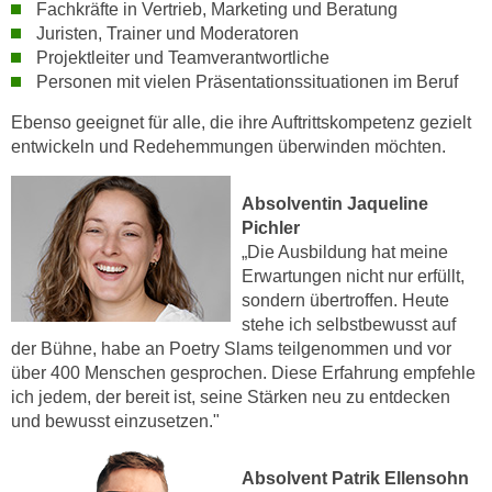
h
Fachkräfte in Vertrieb, Marketing und Beratung
e
Juristen, Trainer und Moderatoren
u
r
Projektleiter und Teamverantwortliche
t
e
Personen mit vielen Präsentationssituationen im Beruf
z
n
a
“
Ebenso geeignet für alle, die ihre Auftrittskompetenz gezielt
b
entwickeln und Redehemmungen überwinden möchten.
k
k
l
o
i
Absolventin Jaqueline
m
c
Pichler
m
„Die Ausbildung hat meine
k
e
Erwartungen nicht nur erfüllt,
e
n
sondern übertroffen. Heute
n
z
stehe ich selbstbewusst auf
,
der Bühne, habe an Poetry Slams teilgenommen und vor
w
v
über 400 Menschen gesprochen. Diese Erfahrung empfehle
i
e
ich jedem, der bereit ist, seine Stärken neu zu entdecken
s
r
und bewusst einzusetzen."
c
w
h
e
Absolvent Patrik Ellensohn
e
n