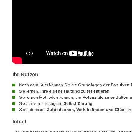
n
s
n
i
S
c
i
h
e
n
a
i
u
c
f
h
„
t
A
d
l
Ihr Nutzen
e
l
m
Nach dem Kurs kennen Sie die
Grundlagen der Positiven
e
D
Sie lernen,
Ihre eigene Haltung zu reflektieren
a
Sie lernen Methoden kennen, um
Potenziale zu entfalten 
a
k
Sie stärken Ihre eigene
Selbstführung
t
z
Sie entdecken
Zufriedenheit, Wohlbefinden und Glück
in
e
e
n
p
Inhalt
s
t