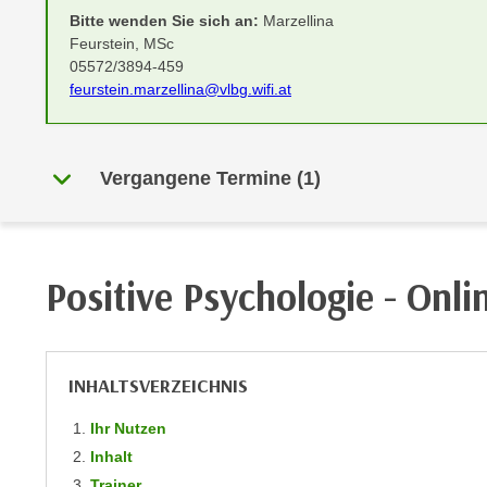
r
i
Bitte wenden Sie sich an:
Marzellina
i
e
Feurstein, MSc
k
F
05572/3894-459
a
feurstein.marzellina@vlbg.wifi.at
u
n
n
i
k
s
t
Vergangene Termine (1)
c
i
h
o
e
n
n
d
Positive Psychologie - Onli
U
e
n
r
t
W
e
e
INHALTSVERZEICHNIS
r
b
n
Ihr Nutzen
s
e
e
Inhalt
h
i
Trainer