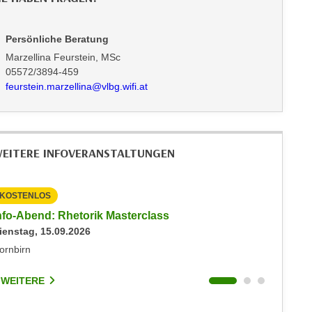
Persönliche Beratung
Marzellina Feurstein, MSc
05572/3894-459
feurstein.marzellina@vlbg.wifi.at
EITERE INFOVERANSTALTUNGEN
KOSTENLOS
KOSTEN
nfo-Abend: Rhetorik Masterclass
Info-Ab
ienstag, 15.09.2026
Dienstag
ornbirn
Dornbirn
 WEITERE
5 WEIT