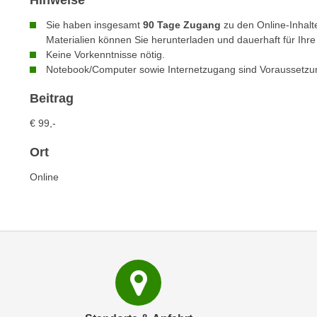
Hinweise
e
n
n
Sie haben insgesamt
90 Tage Zugang
zu den Online-Inhalte
d
Materialien können Sie herunterladen und dauerhaft für Ihr
E
e
Keine Vorkenntnisse nötig.
U
n
Notebook/Computer sowie Internetzugang sind Voraussetz
-
w
U
Beitrag
i
S
r
€ 99,-
A
z
u
i
Ort
n
e
Online
t
l
e
o
r
r
w
i
o
e
r
n
f
t
e
i
n