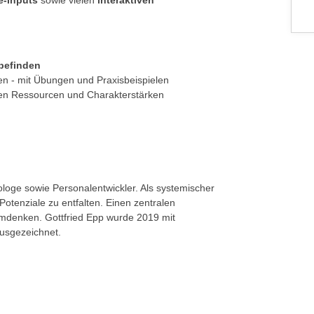
e-Inputs
sowie vielen
interaktiven
befinden
en - mit Übungen und Praxisbeispielen
nen Ressourcen und Charakterstärken
ologe sowie Personalentwickler. Als systemischer
otenziale zu entfalten. Einen zentralen
emdenken. Gottfried Epp wurde 2019 mit
ausgezeichnet.