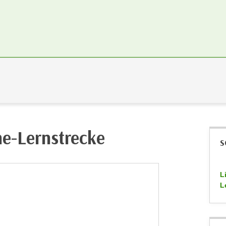
ne-Lernstrecke
S
L
L