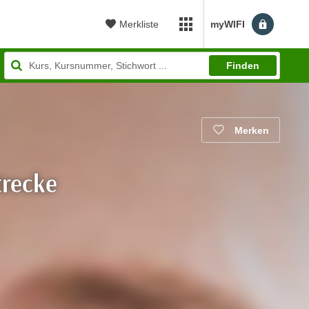
Merkliste
myWIFI
myWIFI Apps öffnen
Finden
Merken
trecke