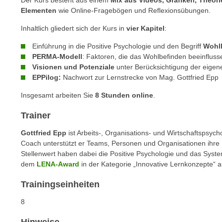
Der Kurs besteht aus einem
Mix aus Videos, Grafiken, Theori
c
i
Elementen
wie Online-Fragebögen und Reflexionsübungen.
h
e
u
Inhaltlich gliedert sich der Kurs in
vier Kapitel
:
r
t
e
Einführung in die Positive Psychologie und den Begriff
Wohl
z
n
PERMA-Modell
: Faktoren, die das Wohlbefinden beeinfluss
a
“
Visionen und Potenziale
unter Berücksichtigung der eige
b
k
EPPilog:
Nachwort zur Lernstrecke von Mag. Gottfried Epp
k
l
Insgesamt arbeiten Sie
8 Stunden online
.
o
i
m
c
Trainer
m
k
e
Gottfried Epp
ist Arbeits-, Organisations- und Wirtschaftspsych
e
Coach unterstützt er Teams, Personen und Organisationen ihre P
n
n
Stellenwert haben dabei die Positive Psychologie und das Syst
z
,
dem
LENA-Award
in der Kategorie „Innovative Lernkonzepte“ 
w
v
i
Trainingseinheiten
e
s
r
8
c
w
h
e