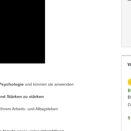
W
KOSTENLOS
 Psychologie
und können sie anwenden
Info-Abend Coaching
I
und Stärken zu stärken
Mittwoch, 11.11.2026
D
Dornbirn
D
 Ihrem Arbeits- und Alltagsleben
5 WEITERE
5