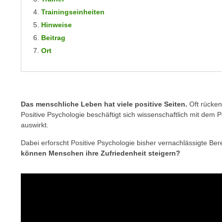
m
t
Trainingseinheiten
e
e
Hinweise
n
n
Beitrag
e
o
Ort
i
t
n
w
s
e
e
n
t
Das menschliche Leben hat viele positive Seiten.
Oft rücken
d
z
Positive Psychologie beschäftigt sich wissenschaftlich mit dem 
i
e
auswirkt.
g
n
s
Dabei erforscht Positive Psychologie bisher vernachlässigte Bere
,
i
können Menschen ihre Zufriedenheit steigern?
w
n
e
d
l
.
c
W
h
e
e