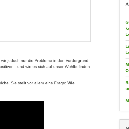
A
G
k
L
L
L
 wir jedoch nur die Probleme in den Vordergrund.
M
Positiven - und wie es sich auf unser Wohlbefinden
O
R
iche. Sie stellt vor allem eine Frage:
Wie
u
M
S