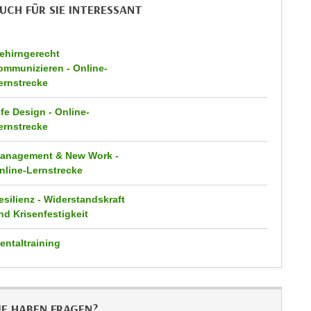
UCH FÜR SIE INTERESSANT
ehirngerecht
ommunizieren - Online-
ernstrecke
ife Design - Online-
ernstrecke
anagement & New Work -
nline-Lernstrecke
esilienz - Widerstandskraft
nd Krisenfestigkeit
entaltraining
IE HABEN FRAGEN?