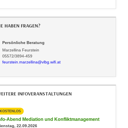
IE HABEN FRAGEN?
Persönliche Beratung
Marzellina Feurstein
05572/3894-459
feurstein.marzellina@vlbg.wifi.at
EITERE INFOVERANSTALTUNGEN
KOSTENLOS
KOSTEN
nfo-Abend Mediation und Konfliktmanagement
Info-Ab
ienstag, 22.09.2026
Mittwoch