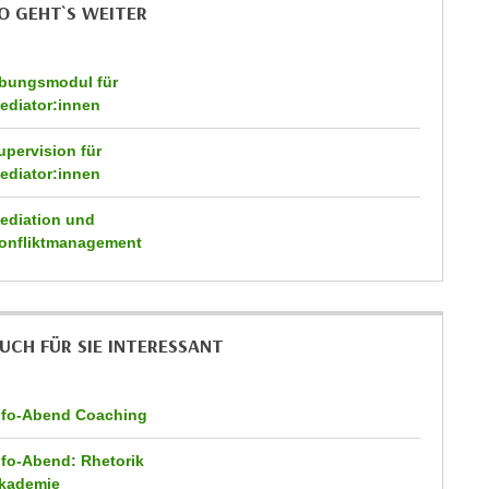
O GEHT`S WEITER
bungsmodul für
ediator:innen
upervision für
ediator:innen
ediation und
onfliktmanagement
UCH FÜR SIE INTERESSANT
nfo-Abend Coaching
nfo-Abend: Rhetorik
kademie