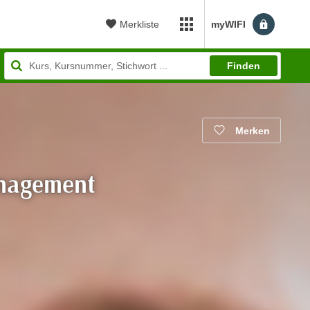
Merkliste
myWIFI
myWIFI Apps öffnen
Finden
Merken
anagement