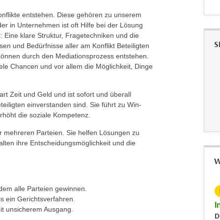
flikte entstehen. Diese gehören zu unserem
er in Unternehmen ist oft Hilfe bei der Lösung
 Eine klare Struktur, Fragetechniken und die
S
en und Bedürfnisse aller am Konflikt Beteiligten
können durch den Mediationsprozess entstehen.
viele Chancen und vor allem die Möglichkeit, Dinge
art Zeit und Geld und ist sofort und überall
teiligten einverstanden sind. Sie führt zu Win-
 erhöht die soziale Kompetenz.
der mehreren Parteien. Sie helfen Lösungen zu
ehalten ihre Entscheidungsmöglichkeit und die
W
dem alle Parteien gewinnen.
KOSTENLOS
s ein Gerichtsverfahren.
Spezialisierung Elementarpädagogische Assistenz
I
 mit unsicherem Ausgang.
D
elementarpädagogischer Einrichtungen