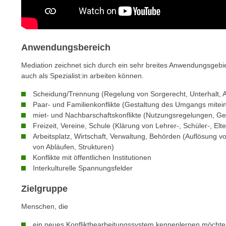
e
n
n
d
E
e
U
n
Anwendungsbereich
-
w
Mediation zeichnet sich durch ein sehr breites Anwendungsgebie
U
i
auch als Spezialist:in arbeiten können.
S
r
A
Scheidung/Trennung (Regelung von Sorgerecht, Unterhalt, A
z
u
Paar- und Familienkonflikte (Gestaltung des Umgangs mitei
i
n
miet- und Nachbarschaftskonflikte (Nutzungsregelungen, 
e
Freizeit, Vereine, Schule (Klärung von Lehrer-, Schüler-, Elt
t
l
Arbeitsplatz, Wirtschaft, Verwaltung, Behörden (Auflösung 
e
o
von Abläufen, Strukturen)
r
r
Konflikte mit öffentlichen Institutionen
w
i
Interkulturelle Spannungsfelder
o
e
r
Zielgruppe
n
f
t
Menschen, die
e
i
n
ein neues Konfliktbearbeitungssystem kennenlernen möchte