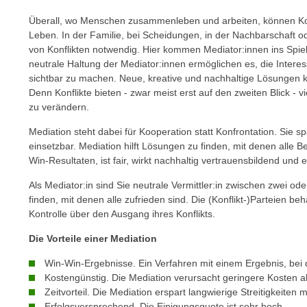
n
s
n
Überall, wo Menschen zusammenleben und arbeiten, können Kon
i
S
Leben. In der Familie, bei Scheidungen, in der Nachbarschaft od
c
von Konflikten notwendig. Hier kommen Mediator:innen ins Spiel:
i
h
neutrale Haltung der Mediator:innen ermöglichen es, die Interess
e
sichtbar zu machen. Neue, kreative und nachhaltige Lösungen 
n
a
Denn Konflikte bieten - zwar meist erst auf den zweiten Blick - 
i
u
zu verändern.
c
f
h
Mediation steht dabei für Kooperation statt Konfrontation. Sie sp
„
t
einsetzbar. Mediation hilft Lösungen zu finden, mit denen alle Be
A
Win-Resultaten, ist fair, wirkt nachhaltig vertrauensbildend und
d
l
e
l
Als Mediator:in sind Sie neutrale Vermittler:in zwischen zwei o
m
e
finden, mit denen alle zufrieden sind. Die (Konflikt-)Parteien b
D
Kontrolle über den Ausgang ihres Konflikts.
a
a
k
Die Vorteile einer Mediation
t
z
e
Win-Win-Ergebnisse. Ein Verfahren mit einem Ergebnis, bei 
e
n
Kostengünstig. Die Mediation verursacht geringere Kosten al
p
Zeitvorteil. Die Mediation erspart langwierige Streitigkeiten
s
t
Erfolgsversprechend. Die Einigungsquote ist sehr hoch.