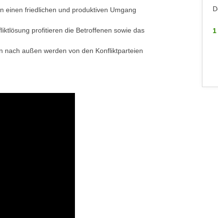
Freitag, 05.02.2027
D
en einen friedlichen und produktiven Umgang
Dornbirn
iktlösung profitieren die Betroffenen sowie das
1
1 WEITERE
on nach außen werden von den Konfliktparteien