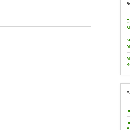
S
Ü
M
S
M
M
K
A
I
I
A