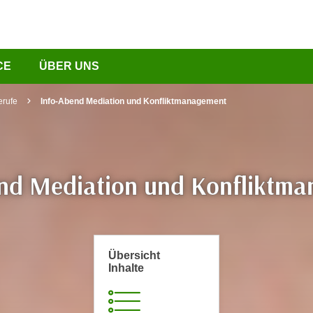
CE
ÜBER UNS
erufe
Info-Abend Mediation und Konfliktmanagement
nd Mediation und Konfliktm
Übersicht
Inhalte