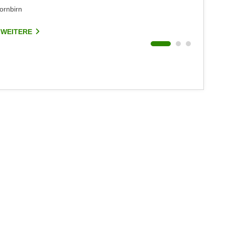
ornbirn
Dornbirn
 WEITERE
1 WEIT