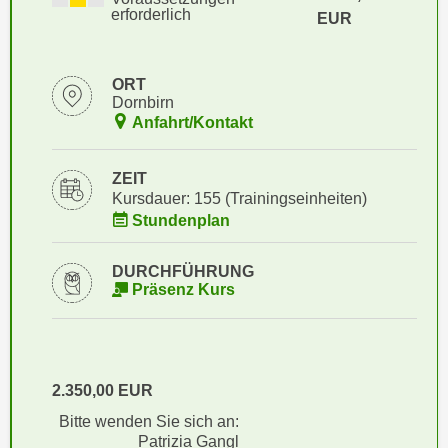
i
erforderlich
e
EUR
k
F
a
u
n
ORT
n
Dornbirn
i
k
Anfahrt/Kontakt
s
t
c
i
h
ZEIT
o
Kursdauer: 155 (Trainingseinheiten)
e
n
Stundenplan
n
d
U
e
n
DURCHFÜHRUNG
r
Präsenz Kurs
t
W
e
e
r
b
n
s
2.350,00 EUR
e
e
h
Bitte wenden Sie sich an:
i
m
Patrizia Gangl
t