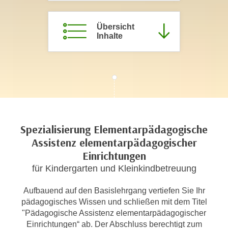
c
i
h
m
Übersicht
t
Inhalte
m
e
u
n
n
S
g
i
v
e
e
,
r
d
w
Spezialisierung Elementarpädagogische
a
e
Assistenz elementarpädagogischer
s
n
Einrichtungen
s
d
w
für Kindergarten und Kleinkindbetreuung
e
i
n
Aufbauend auf den Basislehrgang vertiefen Sie Ihr
r
w
pädagogisches Wissen und schließen mit dem Titel
a
i
"Pädagogische Assistenz elementarpädagogischer
u
r
Einrichtungen“ ab. Der Abschluss berechtigt zum
c