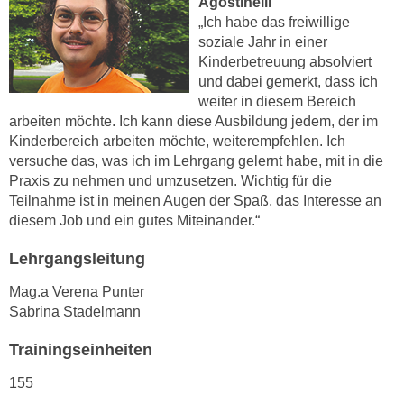
Agostinelli
n
e
„Ich habe das freiwillige
,
soziale Jahr in einer
l
g
Kinderbetreuung absolviert
e
e
und dabei gemerkt, dass ich
v
l
weiter in diesem Bereich
a
arbeiten möchte. Ich kann diese Ausbildung jedem, der im
a
n
Kinderbereich arbeiten möchte, weiterempfehlen. Ich
n
t
versuche das, was ich im Lehrgang gelernt habe, mit in die
g
e
Praxis zu nehmen und umzusetzen. Wichtig für die
e
I
Teilnahme ist in meinen Augen der Spaß, das Interesse an
n
n
diesem Job und ein gutes Miteinander.“
I
h
h
Lehrgangsleitung
a
r
l
Mag.a Verena Punter
e
t
Sabrina Stadelmann
d
e
u
a
Trainingseinheiten
r
n
c
155
z
h