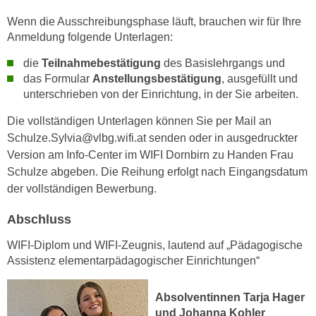
r
a
Wenn die Ausschreibungsphase läuft, brauchen wir für Ihre
t
b
Anmeldung folgende Unterlagen:
e
e
C
die
Teilnahmebestätigung
des Basislehrgangs und
n
o
das Formular
Anstellungsbestätigung
, ausgefüllt und
.
o
unterschrieben von der Einrichtung, in der Sie arbeiten.
W
k
e
Die vollständigen Unterlagen können Sie per Mail an
i
n
Schulze.Sylvia@vlbg.wifi.at senden oder in ausgedruckter
e
n
Version am Info-Center im WIFI Dornbirn zu Handen Frau
s
S
Schulze abgeben. Die Reihung erfolgt nach Eingangsdatum
z
i
der vollständigen Bewerbung.
u
e
A
Abschluss
d
n
e
a
WIFI-Diplom und WIFI-Zeugnis, lautend auf „Pädagogische
r
l
Assistenz elementarpädagogischer Einrichtungen“
C
y
o
s
Absolventinnen Tarja Hager
o
e
und Johanna Kohler