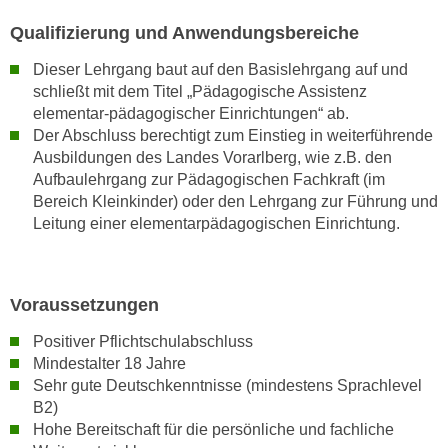
h
e
u
Qualifizierung und Anwendungsbereiche
r
t
e
Dieser Lehrgang baut auf den Basislehrgang auf und
z
n
schließt mit dem Titel „Pädagogische Assistenz
a
“
elementar-pädagogischer Einrichtungen“ ab.
b
k
Der Abschluss berechtigt zum Einstieg in weiterführende
k
Ausbildungen des Landes Vorarlberg, wie z.B. den
l
o
Aufbaulehrgang zur Pädagogischen Fachkraft (im
i
m
Bereich Kleinkinder) oder den Lehrgang zur Führung und
c
m
Leitung einer elementarpädagogischen Einrichtung.
k
e
e
n
n
z
,
Voraussetzungen
w
v
Positiver Pflichtschulabschluss
i
e
Mindestalter 18 Jahre
s
r
Sehr gute Deutschkenntnisse (mindestens Sprachlevel
c
w
B2)
h
e
Hohe Bereitschaft für die persönliche und fachliche
e
n