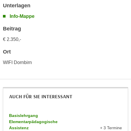
u
Unterlagen
d
z
i
e
Info-Mappe
e
i
C
Beitrag
g
o
e
€ 2.350,-
o
n
k
.
Ort
i
U
WIFI Dornbirn
e
m
s
I
e
h
r
n
h
e
AUCH FÜR SIE INTERESSANT
o
n
b
d
e
a
Basislehrgang
n
r
Elementarpädagogische
e
Assistenz
+ 3 Termine
ü