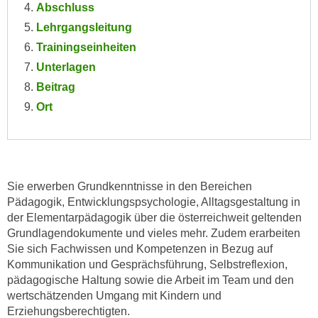
n
Abschluss
i
S
Lehrgangsleitung
c
i
Trainingseinheiten
h
e
Unterlagen
n
a
i
Beitrag
u
c
Ort
f
h
„
t
A
d
l
e
l
Sie erwerben Grundkenntnisse in den Bereichen
m
e
Pädagogik, Entwicklungspsychologie, Alltagsgestaltung in
D
a
der Elementarpädagogik über die österreichweit geltenden
a
k
Grundlagendokumente und vieles mehr. Zudem erarbeiten
t
z
Sie sich Fachwissen und Kompetenzen in Bezug auf
e
e
Kommunikation und Gesprächsführung, Selbstreflexion,
n
p
pädagogische Haltung sowie die Arbeit im Team und den
s
t
wertschätzenden Umgang mit Kindern und
c
Erziehungsberechtigten.
i