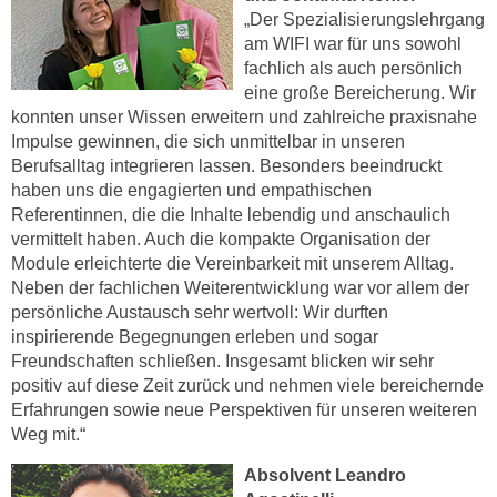
k
z
„Der Spezialisierungslehrgang
i
w
am WIFI war für uns sowohl
e
fachlich als auch persönlich
e
-
eine große Bereicherung. Wir
c
S
konnten unser Wissen erweitern und zahlreiche praxisnahe
k
e
Impulse gewinnen, die sich unmittelbar in unseren
e
Berufsalltag integrieren lassen. Besonders beeindruckt
t
n
haben uns die engagierten und empathischen
z
u
Referentinnen, die die Inhalte lebendig und anschaulich
u
n
vermittelt haben. Auch die kompakte Organisation der
n
d
Module erleichterte die Vereinbarkeit mit unserem Alltag.
g
u
Neben der fachlichen Weiterentwicklung war vor allem der
z
m
persönliche Austausch sehr wertvoll: Wir durften
u
f
inspirierende Begegnungen erleben und sogar
s
Freundschaften schließen. Insgesamt blicken wir sehr
ü
t
positiv auf diese Zeit zurück und nehmen viele bereichernde
r
i
Erfahrungen sowie neue Perspektiven für unseren weiteren
S
m
Weg mit.“
i
m
e
Absolvent Leandro
e
r