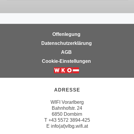
u
e
b
n
i
i
e
n
t
Offenlegung
d
e
e
Datenschutzerklärung
n
n
AGB
,
U
w
Cookie-Einstellungen
S
e
A
r
,
d
b
e
ADRESSE
e
n
i
WIFI Vorarlberg
w
w
Bahnhofstr. 24
e
6850 Dornbirn
e
i
T
+43 5572 3894-425
l
t
E
info(at)vlbg.wifi.at
c
e