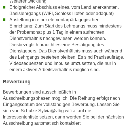
Weiterentwicklung
n
d
Erfolgreicher Abschluss eines, vom Land anerkannten,
E
e
Basislehrgangs (WIFI, Schloss Hofen oder adäquat)
U
Anstellung in einer elementarpädagogischen
n
-
Einrichtung: Zum Start des Lehrgangs muss mindestens
w
U
der Probemonat plus 1 Tag in einem aufrechten
i
S
Dienstverhältnis nachgewiesen werden können.
r
Diesbezüglich braucht es eine Bestätigung des
A
z
Dienstgebers. Das Dienstverhältnis muss auch während
u
i
des Lehrgangs bestehen bleiben. Es sind Praxisaufträge,
n
e
Videosequenzen und Impulse umzusetzen, die nur in
t
l
einem aktiven Arbeitsverhältnis möglich sind.
e
o
r
Bewerbung
r
w
i
Bewerbungen sind ausschließlich in
o
e
Ausschreibungsphasen möglich. Die Reihung erfolgt nach
r
n
Eingangsdatum der vollständigen Bewerbung. Lassen Sie
f
t
sich von Schulze.Sylvia@vlbg.wifi.at auf die
e
i
Interessentenliste setzen, dann werden Sie bei der nächsten
n
e
Ausschreibung automatisch kontaktiert.
h