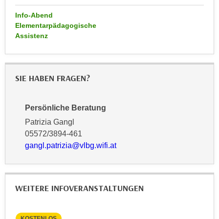
n
b
p
Info-Abend
e
Elementarpädagogische
e
r
Assistenz
r
h
s
i
o
n
n
SIE HABEN FRAGEN?
a
e
u
n
s
Persönliche Beratung
b
e
e
Patrizia Gangl
i
z
05572/3894-461
n
o
gangl.patrizia@vlbg.wifi.at
e
g
a
e
n
n
g
WEITERE INFOVERANSTALTUNGEN
e
e
n
n
D
e
KOSTENLOS
KO