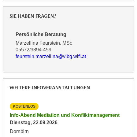
n
d
E
e
SIE HABEN FRAGEN?
U
n
-
w
U
Persönliche Beratung
i
S
Marzellina Feurstein, MSc
r
A
05572/3894-459
z
u
feurstein.marzellina@vlbg.wifi.at
i
n
e
t
l
e
o
r
WEITERE INFOVERANSTALTUNGEN
r
w
i
o
e
KOSTENLOS
KO
r
n
f
Info-Abend Mediation und Konfliktmanagement
Inf
t
e
ngen
Dienstag, 22.09.2026
Mit
i
n
Dornbirn
Dor
e
h