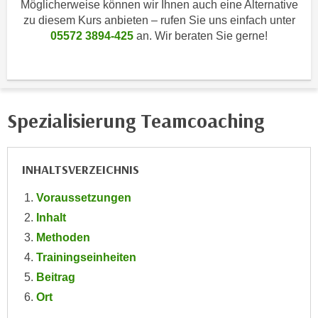
Möglicherweise können wir Ihnen auch eine Alternative
i
e
zu diesem Kurs anbieten – rufen Sie uns einfach unter
k
F
05572 3894-425
an. Wir beraten Sie gerne!
a
u
n
n
i
k
s
t
c
i
Spezialisierung Teamcoaching
h
o
e
n
n
d
INHALTSVERZEICHNIS
U
e
n
Voraussetzungen
r
t
W
Inhalt
e
e
Methoden
r
b
Trainingseinheiten
n
s
Beitrag
e
e
h
Ort
i
m
t