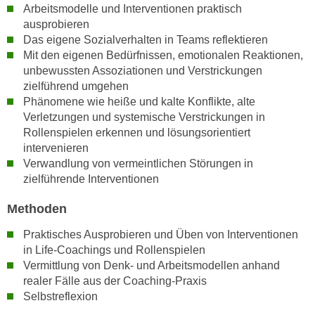
n
Arbeitsmodelle und Interventionen praktisch
i
S
ausprobieren
c
i
Das eigene Sozialverhalten in Teams reflektieren
h
Mit den eigenen Bedürfnissen, emotionalen Reaktionen,
e
n
unbewussten Assoziationen und Verstrickungen
a
i
zielführend umgehen
u
c
Phänomene wie heiße und kalte Konflikte, alte
f
Verletzungen und systemische Verstrickungen in
h
„
Rollenspielen erkennen und lösungsorientiert
t
A
intervenieren
d
l
Verwandlung von vermeintlichen Störungen in
e
l
zielführende Interventionen
m
e
D
a
Methoden
a
k
Praktisches Ausprobieren und Üben von Interventionen
t
z
in Life-Coachings und Rollenspielen
e
e
Vermittlung von Denk- und Arbeitsmodellen anhand
n
p
realer Fälle aus der Coaching-Praxis
s
t
Selbstreflexion
c
i