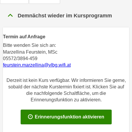
n
h
u
C
Demnächst wieder im Kursprogramm
r
o
C
o
o
k
Termin auf Anfrage
o
i
k
Bitte wenden Sie sich an:
e
i
Marzellina Feurstein, MSc
s
05572/3894-459
e
v
feurstein.marzellina@vlbg.wifi.at
s
o
,
n
d
Derzeit ist kein Kurs verfügbar. Wir informieren Sie gerne,
U
sobald der nächste Kurstermin fixiert ist. Klicken Sie auf
i
S
die nachfolgende Schaltfläche, um die
e
-
Erinnerungsfunktion zu aktivieren.
f
a
ü
m
r
Erinnerungsfunktion aktivieren
e
d
r
i