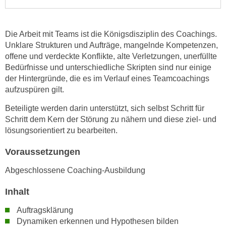
e
e
n
n
e
Die Arbeit mit Teams ist die Königsdisziplin des Coachings.
o
i
Unklare Strukturen und Aufträge, mangelnde Kompetenzen,
t
n
offene und verdeckte Konflikte, alte Verletzungen, unerfüllte
w
Bedürfnisse und unterschiedliche Skripten sind nur einige
s
e
der Hintergründe, die es im Verlauf eines Teamcoachings
e
n
aufzuspüren gilt.
t
d
z
Beteiligte werden darin unterstützt, sich selbst Schritt für
i
e
Schritt dem Kern der Störung zu nähern und diese ziel- und
g
n
lösungsorientiert zu bearbeiten.
s
,
i
Voraussetzungen
w
n
e
d
Abgeschlossene Coaching-Ausbildung
l
.
c
Inhalt
W
h
e
Auftragsklärung
e
n
Dynamiken erkennen und Hypothesen bilden
s