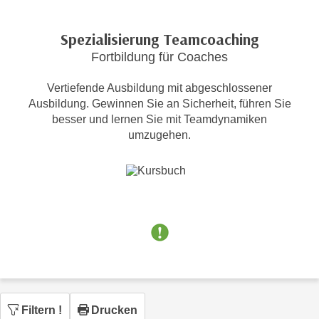
c
i
h
m
Spezialisierung Teamcoaching
t
m
Fortbildung für Coaches
e
u
n
n
Vertiefende Ausbildung mit abgeschlossener
S
g
Ausbildung. Gewinnen Sie an Sicherheit, führen Sie
i
v
besser und lernen Sie mit Teamdynamiken
e
umzugehen.
e
,
r
d
w
a
e
s
n
s
d
w
e
i
n
r
w
a
i
u
r
Filtern
!
Drucken
c