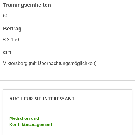
h
Trainingseinheiten
e
u
r
60
t
e
z
n
Beitrag
a
“
b
€ 2.150,-
k
k
l
Ort
o
i
m
c
Viktorsberg (mit Übernachtungsmöglichkeit)
m
k
e
e
n
n
z
,
w
AUCH FÜR SIE INTERESSANT
v
i
e
s
r
c
Mediation und
w
Konfliktmanagement
h
e
e
n