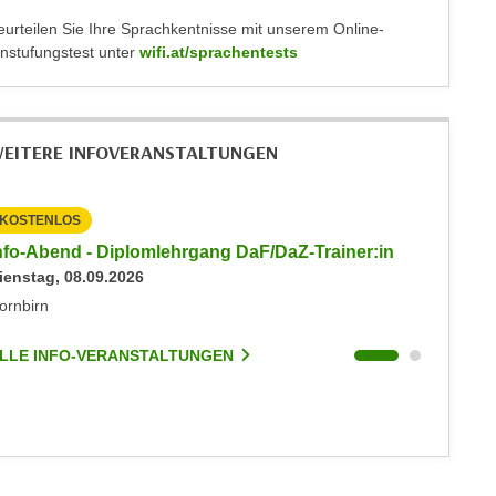
eurteilen Sie Ihre Sprachkentnisse mit unserem Online-
instufungstest unter
wifi.at/sprachentests
EITERE INFOVERANSTALTUNGEN
KOSTENLOS
KOSTEN
nfo-Abend - Diplomlehrgang DaF/DaZ-Trainer:in
Info-Ab
ienstag, 08.09.2026
Dienstag
ornbirn
Dornbirn
LLE INFO-VERANSTALTUNGEN
ALLE I