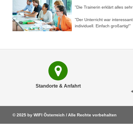
c
i
"Die Trainerin erklärt alles seh
h
e
u
r
"Der Unterricht war interessan
t
e
individuell. Einfach großartig!"
z
n
a
“
b
k
k
l
o
i
m
c
m
k
e
e
Standorte & Anfahrt
n
n
z
,
w
v
i
e
s
© 2025 by WIFI Österreich / Alle Rechte vorbehalten
r
c
w
h
e