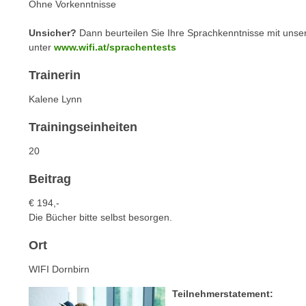
n
Ohne Vorkenntnisse
s
n
i
Unsicher?
Dann beurteilen Sie Ihre Sprachkenntnisse mit unse
S
c
unter
www.wifi.at/sprachentests
i
h
e
Trainerin
n
a
i
Kalene Lynn
u
c
f
Trainingseinheiten
h
„
t
A
20
d
l
e
Beitrag
l
m
e
€ 194,-
D
a
Die Bücher bitte selbst besorgen.
a
k
t
Ort
z
e
e
WIFI Dornbirn
n
p
s
Teilnehmerstatement:
t