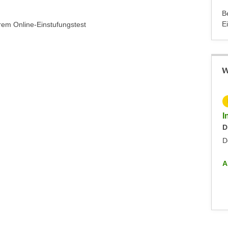
B
E
rem Online-Einstufungstest
W
KOSTENLOS
Info-Abend - Diplomlehrgang DaF/DaZ-Trainer:in
I
Dienstag, 09.09.2025
D
Dornbirn
D
ALLE INFO-VERANSTALTUNGEN
A