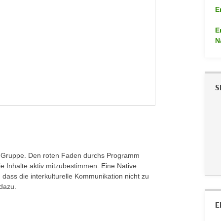
E
E
N
S
r Gruppe. Den roten Faden durchs Programm
die Inhalte aktiv mitzubestimmen. Eine Native
, dass die interkulturelle Kommunikation nicht zu
dazu.
E