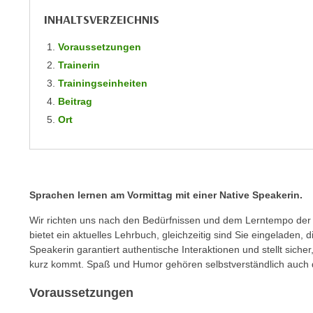
m
t
INHALTSVERZEICHNIS
e
e
n
n
Voraussetzungen
e
o
Trainerin
i
t
Trainingseinheiten
n
w
Beitrag
s
e
Ort
e
n
t
d
z
i
e
g
n
Sprachen lernen am Vorm
ittag mit einer Native Speakerin.
s
,
i
Wir richten uns nach den Bedürfnissen und dem Lerntempo de
w
n
bietet ein aktuelles Lehrbuch, gleichzeitig sind Sie eingeladen, 
e
d
Speakerin garantiert authentische Interaktionen und stellt sicher
l
kurz kommt. Spaß und Humor gehören selbstverständlich auch 
.
c
W
Voraussetzungen
h
e
e