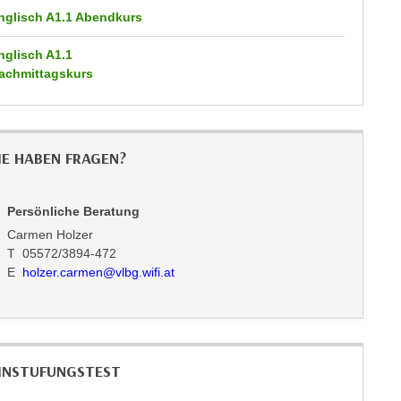
nglisch A1.1 Abendkurs
nglisch A1.1
achmittagskurs
IE HABEN FRAGEN?
Persönliche Beratung
Carmen Holzer
T 05572/3894-472
E
holzer.carmen@vlbg.wifi.at
INSTUFUNGSTEST