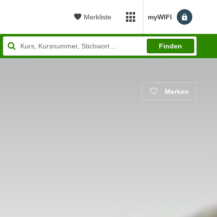
Merkliste
myWIFI
myWIFI Apps öffnen
Finden
Merken