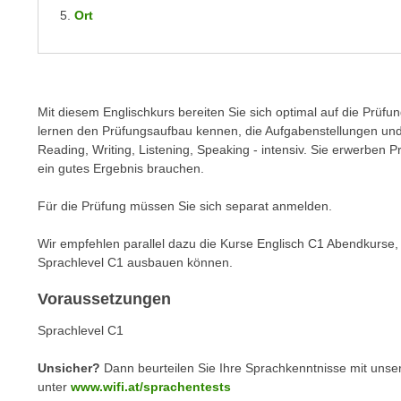
m
Ort
t
e
e
n
n
e
o
i
t
Mit diesem Englischkurs bereiten Sie sich optimal auf die Prüf
n
w
lernen den Prüfungsaufbau kennen, die Aufgabenstellungen und 
s
e
Reading, Writing, Listening, Speaking - intensiv. Sie erwerben Pr
e
n
ein gutes Ergebnis brauchen.
t
d
z
Für die Prüfung müssen Sie sich separat anmelden.
i
e
g
Wir empfehlen parallel dazu die Kurse Englisch C1 Abendkurse,
n
s
Sprachlevel C1 ausbauen können.
,
i
w
n
Voraussetzungen
e
d
Sprachlevel C1
l
.
c
W
Unsicher?
Dann beurteilen Sie Ihre Sprachkenntnisse mit unse
h
e
unter
www.wifi.at/sprachentests
e