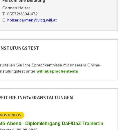
Persönliche Beratung
Carmen Holzer
T 05572/3894-472
E
holzer.carmen@vlbg.wifi.at
INSTUFUNGSTEST
eurteilen Sie Ihre Sprachkentnisse mit unserem Online-
instufungstest unter
wifi.at/sprachentests
EITERE INFOVERANSTALTUNGEN
KOSTENLOS
KOSTEN
nfo-Abend - Diplomlehrgang DaF/DaZ-Trainer:in
Info-Ab