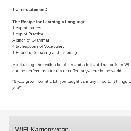
c
i
h
Trainerstatement:
e
u
r
The Recipe for Learning a Language
t
e
1 cup of Interest
z
n
1 cup of Practice
a
“
A pinch of Grammar
b
k
4 tablespoons of Vocabulary
k
l
1 Pound of Speaking and Listening
o
i
m
Mix it all together with a lot of fun and a brilliant Trainer from W
c
got the perfect treat for tea or coffee anywhere in the world.
m
k
e
e
"It was great, learnt a lot, you taught us many important things
n
n
you!"
z
,
w
v
i
e
s
r
c
w
h
WIFI-Karrierewege
e