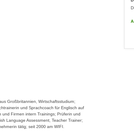
Dienstag, 09.09.2025
D
Dornbirn
D
ALLE INFO-VERANSTALTUNGEN
A
aus Großbritannien, Wirtschaftsstudium;
chtrainerin und Sprachcoach für Englisch auf
h und Firmen intern Trainings; Prüferin und
ish Language Assessment, Teacher Trainer;
nehmerin tätig; seit 2000 am WIFI.