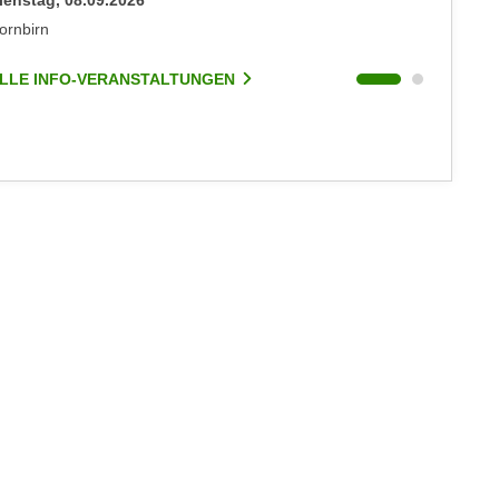
ienstag, 08.09.2026
Dienstag
ornbirn
Dornbirn
LLE INFO-VERANSTALTUNGEN
ALLE I