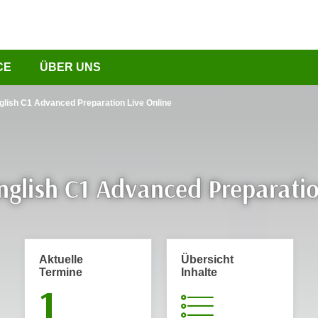
CE
ÜBER UNS
lish C1 Advanced Preparation Live Online
glish C1 Advanced Preparatio
Aktuelle
Übersicht
Termine
Inhalte
1