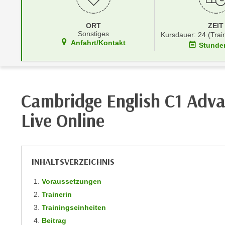
r
i
i
e
k
ORT
ZEIT
F
Sonstiges
Kursdauer: 24 (Trai
a
u
Anfahrt/Kontakt
Stunde
n
n
i
k
s
t
c
i
Cambridge English C1 Adva
h
o
e
n
Live Online
n
d
U
e
n
r
t
INHALTSVERZEICHNIS
W
e
e
Voraussetzungen
r
b
n
Trainerin
s
e
Trainingseinheiten
e
h
Beitrag
i