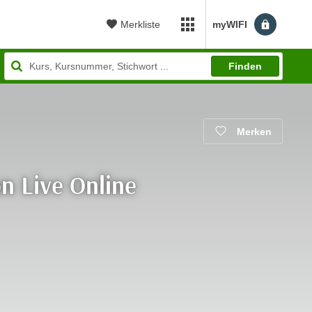
Merkliste
myWIFI
myWIFI Apps öffnen
Finden
Merken
n Live Online