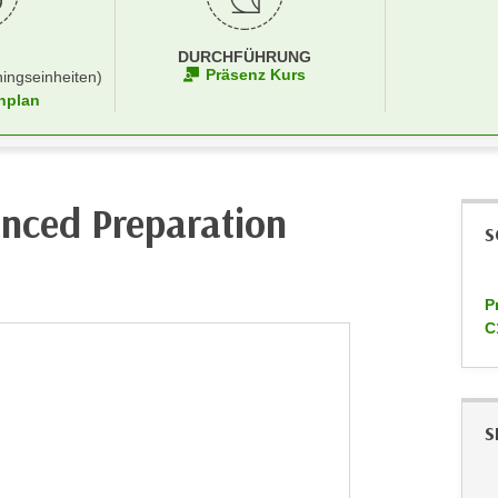
DURCHFÜHRUNG
Präsenz Kurs
ningseinheiten)
nplan
nced Preparation
S
P
C
S