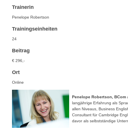
n
s
Trainerin
n
i
S
Penelope Robertson
c
i
h
e
Trainingseinheiten
n
a
24
i
u
c
f
Beitrag
h
„
t
€ 296,-
A
d
l
Ort
e
l
m
Online
e
D
a
a
k
Penelope Robertson, BCom
t
langjährige Erfahrung als Spra
z
e
allen Niveaus, Business Englis
e
Consultant für Cambridge Engl
n
p
davor als selbstständige Unter
s
t