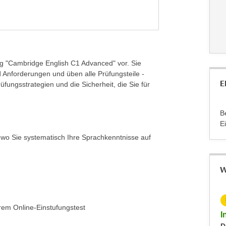
ung "Cambridge English C1 Advanced" vor. Sie
Anforderungen und üben alle Prüfungsteile -
E
üfungsstrategien und die Sicherheit, die Sie für
B
E
 wo Sie systematisch Ihre Sprachkenntnisse auf
W
KOSTENLOS
rem Online-Einstufungstest
Info-Abend - Diplomlehrgang DaF/DaZ-Trainer:in
I