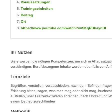
Voraussetzungen
m
t
Trainingseinheiten
e
e
n
Beitrag
n
e
Ort
o
i
https://www.youtube.com/watch?v=SKqRDbaynUI
t
n
w
s
e
e
n
t
Ihr Nutzen
d
z
i
Sie erwerben die nötigen Kompetenzen, um sich in Alltagssituat
e
g
verständigen.
Berufsbezogene Inhalte werden ebenfalls
von Anf
n
s
,
Lernziele
i
w
n
Begrüßen, vorstellen, verabschieden, nach dem Befinden fragen
e
d
Erklärung bitten, sagen, was man mag oder nicht mag, buchstab
l
.
ausfüllen, über Freizeitaktivitäten sprechen, nach Uhrzeit und W
c
W
einem Betrieb zurechtfinden
h
e
e
Methodik