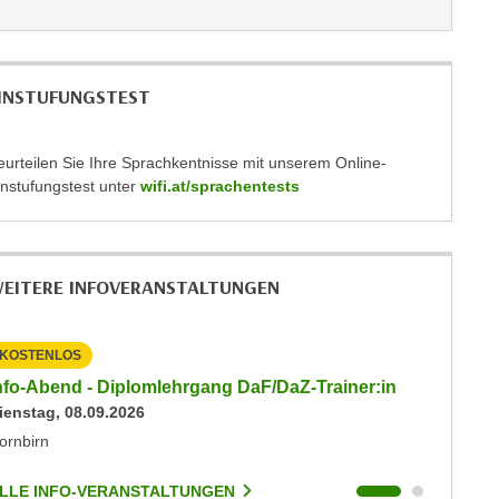
INSTUFUNGSTEST
eurteilen Sie Ihre Sprachkentnisse mit unserem Online-
instufungstest unter
wifi.at/sprachentests
EITERE INFOVERANSTALTUNGEN
KOSTENLOS
KOSTEN
nfo-Abend - Diplomlehrgang DaF/DaZ-Trainer:in
Info-Ab
ienstag, 08.09.2026
Dienstag
ornbirn
Dornbirn
LLE INFO-VERANSTALTUNGEN
ALLE I