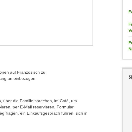
F
F
V
F
N
ionen auf Französisch zu
S
ang an einbezogen.
, über die Familie sprechen, im Café, um
ieren, per E-Mail reservieren, Formular
eg fragen, ein Einkaufsgespräch führen, sich in