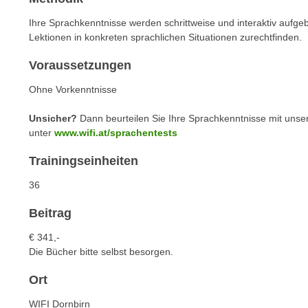
n
s
n
Ihre Sprachkenntnisse werden schrittweise und interaktiv aufg
i
S
Lektionen in konkreten sprachlichen Situationen zurechtfinden.
c
i
h
Voraussetzungen
e
n
a
Ohne Vorkenntnisse
i
u
c
f
Unsicher?
Dann beurteilen Sie Ihre Sprachkenntnisse mit unse
h
unter
www.wifi.at/sprachentests
„
t
A
Trainingseinheiten
d
l
e
l
36
m
e
D
Beitrag
a
a
k
€ 341,-
t
z
Die Bücher bitte selbst besorgen.
e
e
n
Ort
p
s
t
WIFI Dornbirn