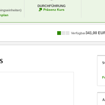
DURCHFÜHRUNG
Präsenz Kurs
ningseinheiten)
nplan
341,00 EU
Verfügbar
s
S
F
A