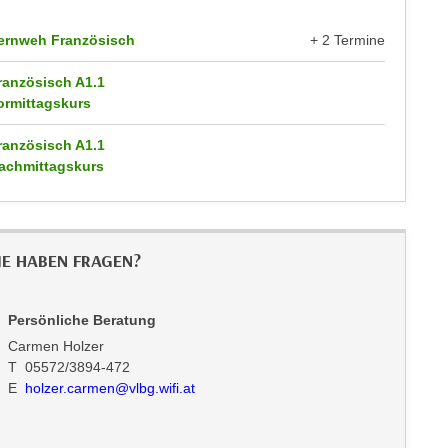
ernweh Französisch
+ 2 Termine
ranzösisch A1.1
ormittagskurs
ranzösisch A1.1
achmittagskurs
IE HABEN FRAGEN?
Persönliche Beratung
Carmen Holzer
T 05572/3894-472
E
holzer.carmen@vlbg.wifi.at