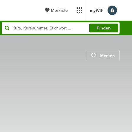
Merkliste
myWIFI
myWIFI Apps öffnen
Finden
Merken