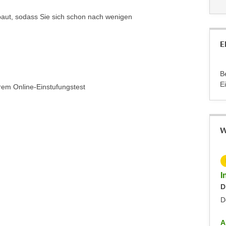
ebaut, sodass Sie sich schon nach wenigen
E
B
E
rem Online-Einstufungstest
W
KOSTENLOS
Info-Abend - Diplomlehrgang DaF/DaZ-Trainer:in
I
Dienstag, 09.09.2025
D
Dornbirn
D
ALLE INFO-VERANSTALTUNGEN
A