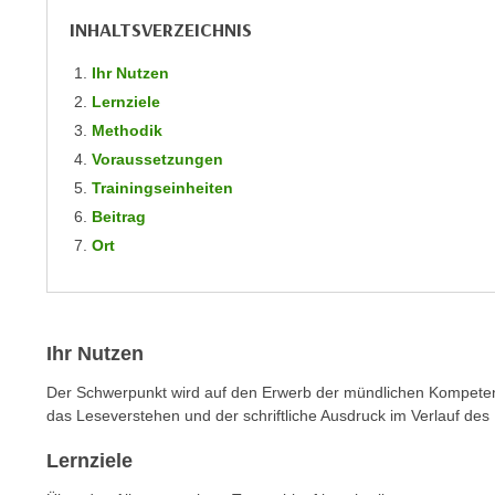
m
t
INHALTSVERZEICHNIS
e
e
n
Ihr Nutzen
n
e
o
Lernziele
i
t
Methodik
n
w
Voraussetzungen
s
e
Trainingseinheiten
e
n
Beitrag
t
d
Ort
z
i
e
g
n
s
,
i
Ihr Nutzen
w
n
e
d
Der Schwerpunkt wird auf den Erwerb der mündlichen Kompete
l
das Leseverstehen und der schriftliche Ausdruck im Verlauf de
.
c
W
Lernziele
h
e
e