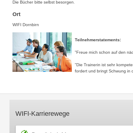
c
Die Bücher bitte selbst besorgen.
i
h
e
Ort
u
r
t
e
WIFI Dornbirn
z
n
a
“
Teilnehmerstatements:
b
k
k
"Freue mich schon auf den näc
l
o
i
"Die Trainerin ist sehr kompete
m
c
fordert und bringt Schwung in 
m
k
e
e
n
n
z
,
w
v
i
e
WIFI-Karrierewege
s
r
c
w
h
e