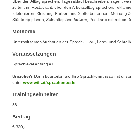
n
Über den Alltag sprechen, Tagesablauf beschreiben, sagen, wa
s
zu tun, im Restaurant, über den Arbeitsalltag sprechen, reklam
n
i
telefonieren, Kleidung, Farben und Stoffe benennen, Meinung ä
S
c
Städtetrip planen, Zukunftspläne äußern, Postkarte schreiben, 
i
h
e
Methodik
n
a
i
Unterhaltsames Ausbauen der Sprech-, Hör-, Lese- und Schreibf
u
c
f
Voraussetzungen
h
„
t
A
Sprachlevel Anfang A1
d
l
e
Unsicher?
Dann beurteilen Sie Ihre Sprachkenntnisse mit unse
l
unter
www.wifi.at/sprachentests
m
e
D
a
Trainingseinheiten
a
k
t
36
z
e
e
Beitrag
n
p
s
€ 330,-
t