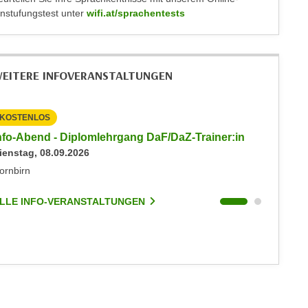
instufungstest unter
wifi.at/sprachentests
EITERE INFOVERANSTALTUNGEN
KOSTENLOS
KOSTEN
nfo-Abend - Diplomlehrgang DaF/DaZ-Trainer:in
Info-Ab
ienstag, 08.09.2026
Dienstag
ornbirn
Dornbirn
LLE INFO-VERANSTALTUNGEN
ALLE I