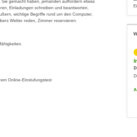
s Sie gemacht haben, jemanden auffordern etwas
E
ieren, Einladungen schreiben und beantworten,
ußern, wichtige Begriffe rund um den Computer,
übers Wetter reden, Zimmer reservieren.
W
ähigkeiten.
KOSTENLOS
Info-Abend - Diplomlehrgang DaF/DaZ-Trainer:in
I
Dienstag, 09.09.2025
D
Dornbirn
D
rem Online-Einstufungstest
ALLE INFO-VERANSTALTUNGEN
A