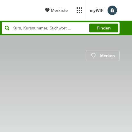
Merkliste
myWIFI
myWIFI Apps öffnen
Finden
Merken