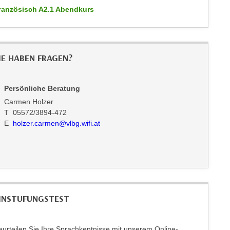
ranzösisch A2.1 Abendkurs
IE HABEN FRAGEN?
Persönliche Beratung
Carmen Holzer
T 05572/3894-472
E
holzer.carmen@vlbg.wifi.at
INSTUFUNGSTEST
eurteilen Sie Ihre Sprachkentnisse mit unserem Online-