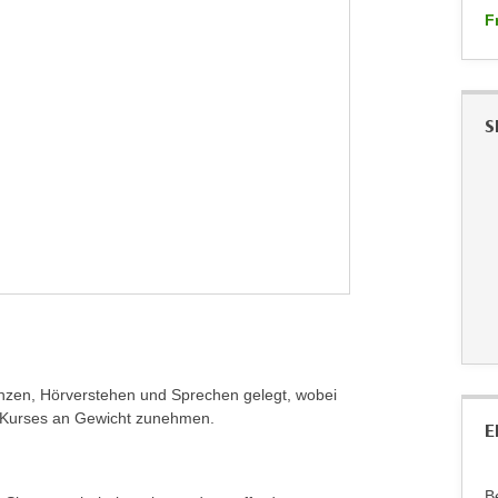
F
S
nzen, Hörverstehen und Sprechen gelegt, wobei
s Kurses an Gewicht zunehmen.
E
B