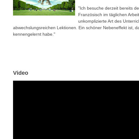
c
i
"Ich besuche derzeit bereits d
h
e
Französisch im täglichen Arbei
u
r
unkomplizierte Art des Unterric
t
e
abwechslungsreichen Lektionen. Ein schöner Nebeneffekt ist, d
z
n
kennengelernt habe."
a
“
b
k
k
l
o
i
m
c
Video
m
k
e
e
n
n
z
,
w
v
i
e
s
r
c
w
h
e