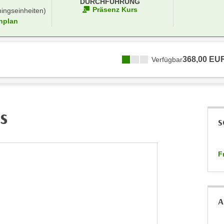
DURCHFÜHRUNG
Präsenz Kurs
ningseinheiten)
nplan
368,00 EU
Verfügbar
s
S
F
A