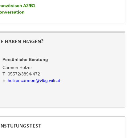
ranzösisch A2/B1
onversation
IE HABEN FRAGEN?
Persönliche Beratung
Carmen Holzer
T 05572/3894-472
E
holzer.carmen@vlbg.wifi.at
INSTUFUNGSTEST