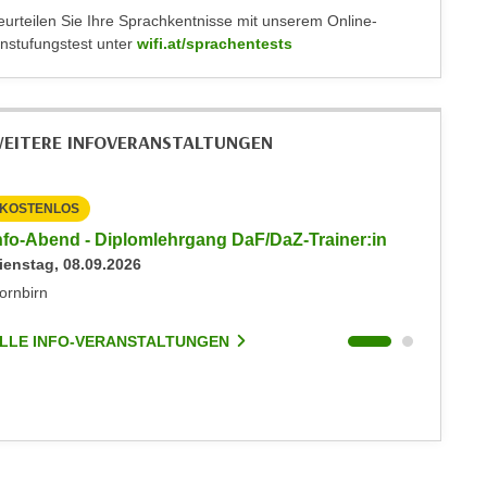
eurteilen Sie Ihre Sprachkentnisse mit unserem Online-
instufungstest unter
wifi.at/sprachentests
EITERE INFOVERANSTALTUNGEN
KOSTENLOS
KOSTEN
nfo-Abend - Diplomlehrgang DaF/DaZ-Trainer:in
Info-Ab
ienstag, 08.09.2026
Dienstag
ornbirn
Dornbirn
LLE INFO-VERANSTALTUNGEN
ALLE I