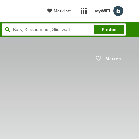
Merkliste
myWIFI
myWIFI Apps öffnen
Finden
Merken