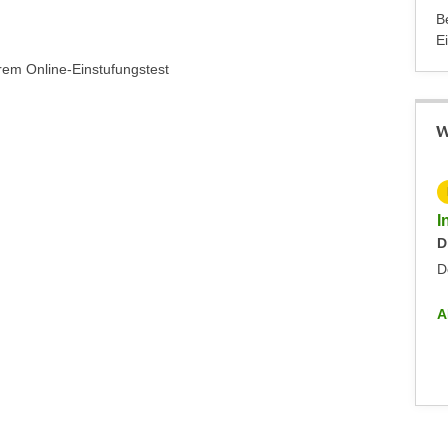
B
E
rem Online-Einstufungstest
W
KOSTENLOS
Info-Abend - Diplomlehrgang DaF/DaZ-Trainer:in
I
Dienstag, 09.09.2025
D
Dornbirn
D
ALLE INFO-VERANSTALTUNGEN
A