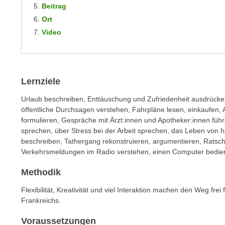
m
Beitrag
t
e
Ort
e
n
Video
n
e
o
i
t
n
w
s
Lernziele
e
e
n
Urlaub beschreiben, Enttäuschung und Zufriedenheit ausdrücke
t
d
öffentliche Durchsagen verstehen, Fahrpläne lesen, einkaufen, 
z
i
formulieren, Gespräche mit Ärzt:innen und Apotheker:innen fü
e
g
sprechen, über Stress bei der Arbeit sprechen, das Leben von 
n
beschreiben, Tathergang rekonstruieren, argumentieren, Ratsc
s
,
Verkehrsmeldungen im Radio verstehen, einen Computer bedie
i
w
n
Methodik
e
d
l
Flexibilität, Kreativität und viel Interaktion machen den Weg fr
.
c
Frankreichs.
W
h
e
Voraussetzungen
e