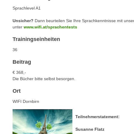
n
s
n
Sprachlevel A1
i
S
c
Unsicher?
Dann beurteilen Sie Ihre Sprachkenntnisse mit unse
i
unter
www.wifi.at/sprachentests
h
e
n
a
Trainingseinheiten
i
u
c
36
f
h
„
Beitrag
t
A
d
€ 368,-
l
e
Die Bücher bitte selbst besorgen.
l
m
e
Ort
D
a
a
k
WIFI Dornbirn
t
z
e
e
Teilnehmerstatement:
n
p
s
Susanne Flatz
t