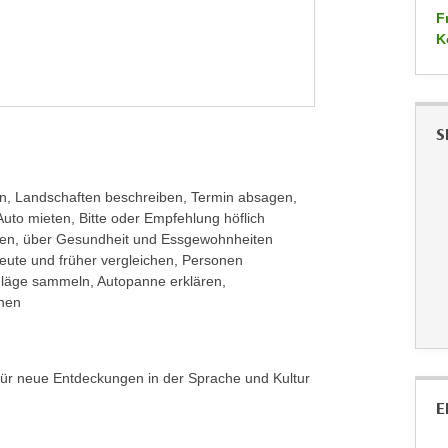
F
K
S
n, Landschaften beschreiben, Termin absagen,
Auto mieten, Bitte oder Empfehlung höflich
hren, über Gesundheit und Essgewohnheiten
heute und früher vergleichen, Personen
hläge sammeln, Autopanne erklären,
nen
ei für neue Entdeckungen in der Sprache und Kultur
E