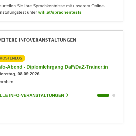
eurteilen Sie Ihre Sprachkentnisse mit unserem Online-
instufungstest unter
wifi.at/sprachentests
EITERE INFOVERANSTALTUNGEN
KOSTENLOS
KOSTEN
nfo-Abend - Diplomlehrgang DaF/DaZ-Trainer:in
Info-Ab
ienstag, 08.09.2026
Dienstag
ornbirn
Dornbirn
LLE INFO-VERANSTALTUNGEN
ALLE I