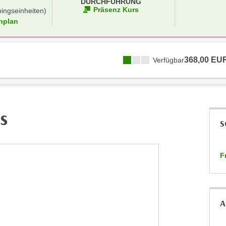
DURCHFÜHRUNG
Präsenz Kurs
ningseinheiten)
nplan
368,00 EU
Verfügbar
s
S
F
A