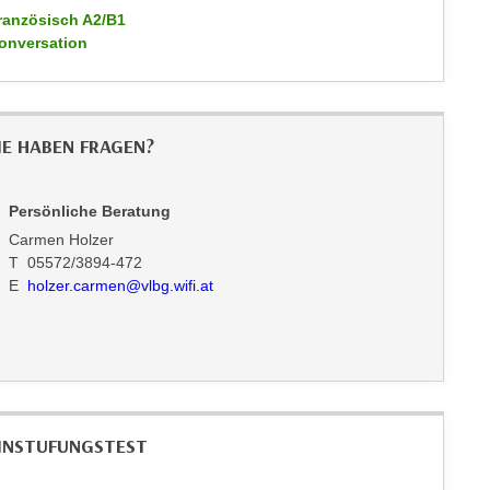
ranzösisch A2/B1
onversation
IE HABEN FRAGEN?
Persönliche Beratung
Carmen Holzer
T 05572/3894-472
E
holzer.carmen@vlbg.wifi.at
INSTUFUNGSTEST