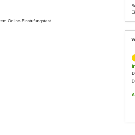
B
E
rem Online-Einstufungstest
W
KOSTENLOS
Info-Abend - Diplomlehrgang DaF/DaZ-Trainer:in
I
Dienstag, 09.09.2025
D
Dornbirn
D
ALLE INFO-VERANSTALTUNGEN
A