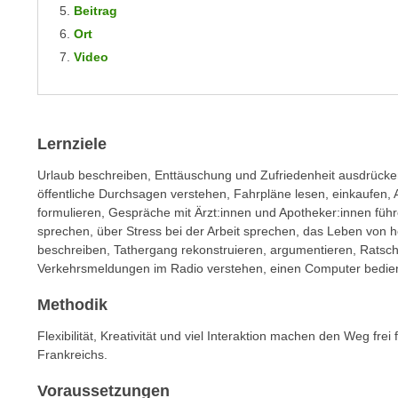
m
Beitrag
t
e
Ort
e
n
Video
n
e
o
i
t
n
w
s
Lernziele
e
e
n
Urlaub beschreiben, Enttäuschung und Zufriedenheit ausdrücke
t
d
öffentliche Durchsagen verstehen, Fahrpläne lesen, einkaufen, 
z
i
formulieren, Gespräche mit Ärzt:innen und Apotheker:innen fü
e
g
sprechen, über Stress bei der Arbeit sprechen, das Leben von 
n
beschreiben, Tathergang rekonstruieren, argumentieren, Ratsc
s
,
Verkehrsmeldungen im Radio verstehen, einen Computer bedie
i
w
n
Methodik
e
d
l
Flexibilität, Kreativität und viel Interaktion machen den Weg fr
.
c
Frankreichs.
W
h
e
Voraussetzungen
e