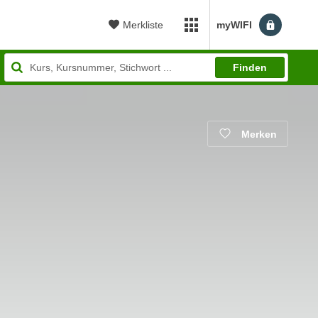
Merkliste
myWIFI
myWIFI Apps öffnen
Finden
Merken