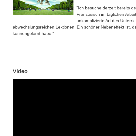
c
i
"Ich besuche derzeit bereits d
h
e
Französisch im täglichen Arbei
u
r
unkomplizierte Art des Unterric
t
e
abwechslungsreichen Lektionen. Ein schöner Nebeneffekt ist, d
z
n
kennengelernt habe."
a
“
b
k
k
l
o
i
m
c
Video
m
k
e
e
n
n
z
,
w
v
i
e
s
r
c
w
h
e