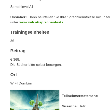
n
s
n
Sprachlevel A1
i
S
c
Unsicher?
Dann beurteilen Sie Ihre Sprachkenntnisse mit unse
i
unter
www.wifi.at/sprachentests
h
e
n
a
Trainingseinheiten
i
u
c
36
f
h
„
Beitrag
t
A
d
€ 368,-
l
e
Die Bücher bitte selbst besorgen.
l
m
e
Ort
D
a
a
k
WIFI Dornbirn
t
z
e
e
Teilnehmerstatement:
n
p
s
Susanne Flatz
t