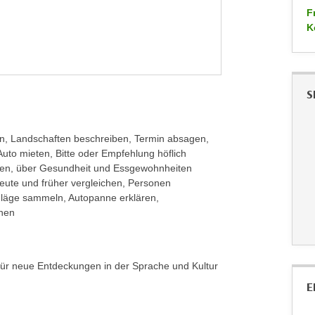
F
K
S
n, Landschaften beschreiben, Termin absagen,
Auto mieten, Bitte oder Empfehlung höflich
hren, über Gesundheit und Essgewohnheiten
heute und früher vergleichen, Personen
hläge sammeln, Autopanne erklären,
nen
ei für neue Entdeckungen in der Sprache und Kultur
E