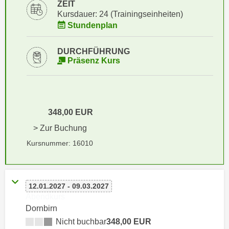
i
ZEIT
e
Kursdauer: 24 (Trainingseinheiten)
k
F
Stundenplan
a
u
n
n
DURCHFÜHRUNG
i
k
Präsenz Kurs
s
t
c
i
h
o
e
n
348,00 EUR
n
d
U
> Zur Buchung
e
n
r
Kursnummer: 16010
t
W
e
e
r
b
12.01.2027 - 09.03.2027
n
s
Abendkurs
e
e
Dornbirn
h
i
Nicht buchbar
348,00 EUR
m
t