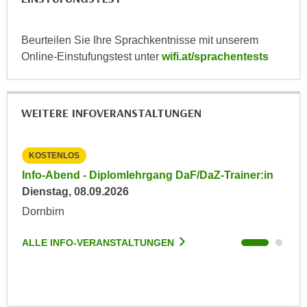
k
z
i
w
e
Beurteilen Sie Ihre Sprachkentnisse mit unserem
e
-
Online-Einstufungstest unter
wifi.at/sprachentests
c
S
k
e
e
t
n
WEITERE INFOVERANSTALTUNGEN
z
u
u
n
n
KOSTENLOS
KO
d
g
u
in
Info-Abend - Diplomlehrgang DaF/DaZ-Trainer:in
Inf
z
m
Dienstag, 08.09.2026
Die
u
f
Dornbirn
Dor
s
ü
t
r
ALLE INFO-VERANSTALTUNGEN
ALL
i
S
m
i
m
e
e
r