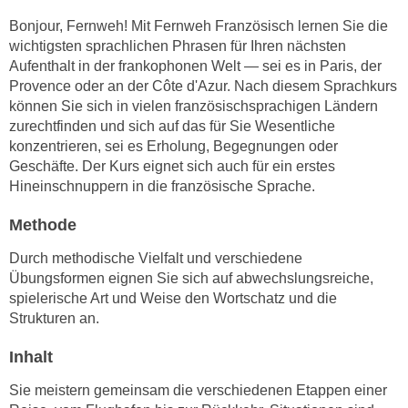
n
i
Bonjour, Fernweh! Mit Fernweh Französisch lernen Sie die
S
c
wichtigsten sprachlichen Phrasen für Ihren nächsten
i
h
Aufenthalt in der frankophonen Welt — sei es in Paris, der
e
Provence oder an der Côte d'Azur. Nach diesem Sprachkurs
n
a
können Sie sich in vielen französischsprachigen Ländern
i
u
zurechtfinden und sich auf das für Sie Wesentliche
c
f
konzentrieren, sei es Erholung, Begegnungen oder
h
„
Geschäfte. Der Kurs eignet sich auch für ein erstes
t
A
Hineinschnuppern in die französische Sprache.
d
l
e
Methode
l
m
e
Durch methodische Vielfalt und verschiedene
D
a
Übungsformen eignen Sie sich auf abwechslungsreiche,
a
k
spielerische Art und Weise den Wortschatz und die
t
z
Strukturen an.
e
e
n
Inhalt
p
s
t
Sie meistern gemeinsam die verschiedenen Etappen einer
c
i