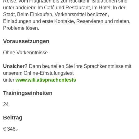
Reise, vom Flughafen bis zur Rückkehr. Situationen sind
h
e
unter anderem: Im Café und Restaurant, Im Hotel, In der
u
r
Stadt, Beim Einkaufen, Verkehrsmittel benützen,
t
e
Einladungen und erste Kontakte, Reservieren und mieten,
z
n
Probleme lösen.
a
“
b
Voraussetzungen
k
k
l
Ohne Vorkenntnisse
o
i
m
c
Unsicher?
Dann beurteilen Sie Ihre Sprachkenntnisse mit
m
k
unserem Online-Einstufungstest
e
e
unter
www.wifi.at/sprachentests
n
n
z
Trainingseinheiten
,
w
v
24
i
e
s
r
Beitrag
c
w
h
€ 348,-
e
e
n