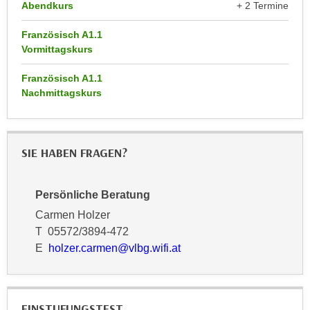
r
Abendkurs
+ 2 Termine
a
t
b
Französisch A1.1
e
e
Vormittagskurs
C
n
o
Französisch A1.1
.
o
Nachmittagskurs
W
k
e
i
n
e
n
SIE HABEN FRAGEN?
s
S
z
i
u
Persönliche Beratung
e
A
Carmen Holzer
d
n
T 05572/3894-472
e
a
E
holzer.carmen@vlbg.wifi.at
r
l
C
y
o
s
o
e
EINSTUFUNGSTEST