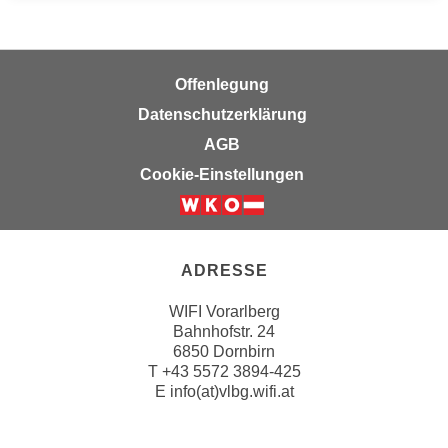
n
e
,
l
g
e
Offenlegung
e
v
l
Datenschutzerklärung
a
a
n
AGB
n
t
Cookie-Einstellungen
g
e
e
I
n
n
I
h
ADRESSE
h
a
r
l
WIFI Vorarlberg
e
Bahnhofstr. 24
t
d
6850 Dornbirn
e
T
+43 5572 3894-425
u
a
E
info(at)vlbg.wifi.at
r
n
c
z
h