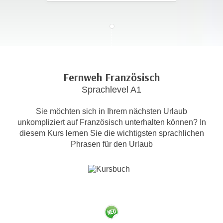
c
i
h
m
t
m
e
u
n
n
S
g
Fernweh Französisch
i
v
Sprachlevel A1
e
e
,
r
Sie möchten sich in Ihrem nächsten Urlaub
d
w
unkompliziert auf Französisch unterhalten können? In
a
e
diesem Kurs lernen Sie die wichtigsten sprachlichen
s
n
Phrasen für den Urlaub
s
d
w
e
i
n
r
w
a
i
u
r
c