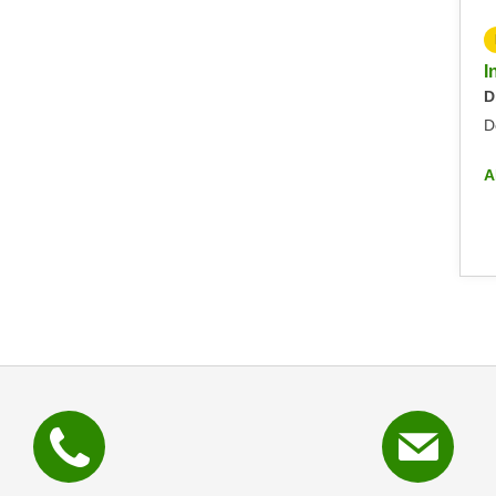
KOSTENLOS
Info-Abend - Diplomlehrgang DaF/DaZ-Trainer:in
I
Dienstag, 09.09.2025
D
Dornbirn
D
ALLE INFO-VERANSTALTUNGEN
A