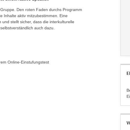
r Gruppe. Den roten Faden durchs Programm
die Inhalte aktiv mitzubestimmen. Eine
und stellt sicher, dass die interkulturelle
elbstverständlich auch dazu.
rem Online-Einstufungstest
E
B
E
W