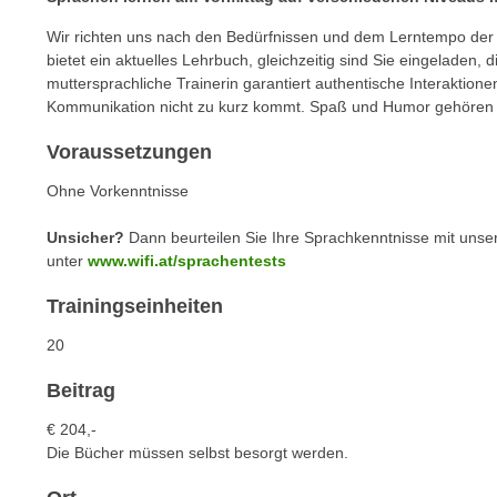
m
t
Wir richten uns nach den Bedürfnissen und dem Lerntempo de
e
e
bietet ein aktuelles Lehrbuch, gleichzeitig sind Sie eingeladen, 
n
n
muttersprachliche Trainerin garantiert authentische Interaktionen 
e
o
Kommunikation nicht zu kurz kommt. Spaß und Humor gehören s
i
t
n
Voraussetzungen
w
s
e
Ohne Vorkenntnisse
e
n
t
d
Unsicher?
Dann beurteilen Sie Ihre Sprachkenntnisse mit unse
z
i
unter
www.wifi.at/sprachentests
e
g
Trainingseinheiten
n
s
,
i
20
w
n
e
Beitrag
d
l
.
€ 204,-
c
W
Die Bücher müssen selbst besorgt werden.
h
e
e