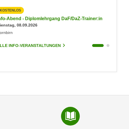
KOSTENLOS
KOSTEN
nfo-Abend - Diplomlehrgang DaF/DaZ-Trainer:in
Info-Ab
ienstag, 08.09.2026
Dienstag
ornbirn
Dornbirn
LLE INFO-VERANSTALTUNGEN
ALLE I