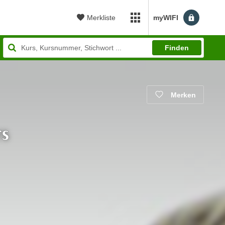
Merkliste
myWIFI
myWIFI Apps öffnen
Finden
Merken
rs