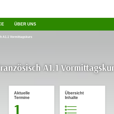
CE
ÜBER UNS
h A1.1 Vormittagskurs
ranzösisch A1.1 Vormittagsku
Aktuelle
Übersicht
Termine
Inhalte
1