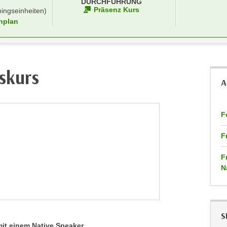
DURCHFÜHRUNG
Präsenz Kurs
ningseinheiten)
nplan
skurs
A
F
F
F
N
S
it einem Native Speaker.