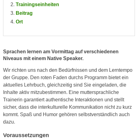
Trainingseinheiten
e
e
n
Beitrag
n
e
Ort
o
i
t
n
w
s
e
e
n
Sprachen lernen
am Vormittag auf verschiedenen
t
Niveaus mit einem Native Speaker.
d
z
i
Wir richten uns nach den Bedürfnissen und dem Lerntempo
e
g
der Gruppe. Den roten Faden durchs Programm bietet ein
n
s
aktuelles Lehrbuch, gleichzeitig sind Sie eingeladen, die
,
i
Inhalte aktiv mitzubestimmen. Eine muttersprachliche
w
n
Trainerin garantiert authentische Interaktionen und stellt
e
d
sicher, dass die interkulturelle Kommunikation nicht zu kurz
l
.
kommt. Spaß und Humor gehören selbstverständlich auch
c
W
dazu.
h
e
e
n
Voraussetzungen
s