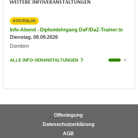
WEITERE INFOVERANSTALTUNGEN
r
a
t
b
e
KOSTENLOS
KO
e
C
n
in
Info-Abend - Diplomlehrgang DaF/DaZ-Trainer:in
Inf
o
.
Dienstag, 08.09.2026
Die
o
W
Dornbirn
Dor
k
e
i
n
ALLE INFO-VERANSTALTUNGEN
ALL
e
n
s
S
z
i
u
e
A
d
n
e
a
r
l
Offenlegung
C
y
Datenschutzerklärung
o
s
o
AGB
e