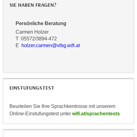
SIE HABEN FRAGEN?
n
d
E
e
U
n
Persönliche Beratung
-
w
Carmen Holzer
U
i
T 05572/3894-472
S
r
E
holzer.carmen@vlbg.wifi.at
A
z
u
i
n
e
t
l
e
o
r
EINSTUFUNGSTEST
r
w
i
o
e
Beurteilen Sie Ihre Sprachkentnisse mit unserem
r
n
Online-Einstufungstest unter
wifi.at/sprachentests
f
t
e
i
n
e
h