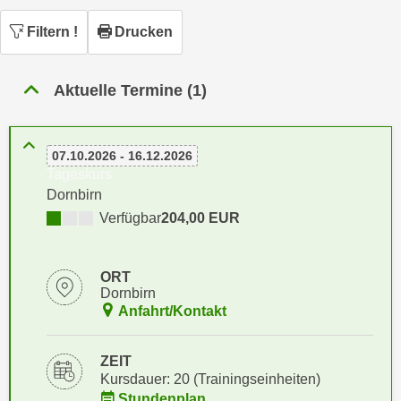
n
h
u
Filtern
!
Drucken
C
r
o
C
o
Aktuelle Termine (1)
o
k
o
i
k
e
07.10.2026 - 16.12.2026
i
s
Tageskurs
e
v
Dornbirn
s
o
Verfügbar
204,00 EUR
,
n
d
U
i
ORT
S
e
Dornbirn
-
f
Anfahrt/Kontakt
a
ü
m
r
ZEIT
e
d
Kursdauer: 20 (Trainingseinheiten)
r
i
Stundenplan