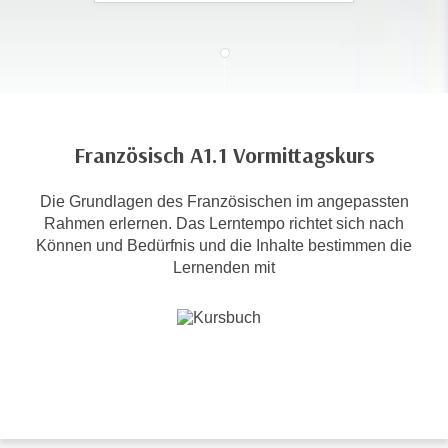
c
i
h
m
t
m
e
u
n
n
S
g
Französisch A1.1 Vormittagskurs
i
v
e
e
Die Grundlagen des Französischen im angepassten
,
r
Rahmen erlernen. Das Lerntempo richtet sich nach
d
w
Können und Bedürfnis und die Inhalte bestimmen die
a
e
Lernenden mit
s
n
s
d
w
e
i
n
r
w
a
i
u
r
c