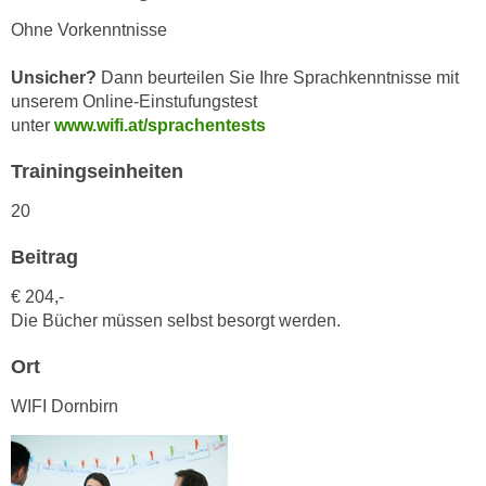
n
i
Ohne Vorkenntnisse
S
c
i
h
Unsicher?
Dann beurteilen Sie Ihre Sprachkenntnisse mit
e
unserem Online-Einstufungstest
n
a
unter
www.wifi.at/sprachentests
i
u
c
f
Trainingseinheiten
h
„
t
20
A
d
l
Beitrag
e
l
m
e
€ 204,-
D
a
Die Bücher müssen selbst besorgt werden.
a
k
t
Ort
z
e
e
WIFI Dornbirn
n
p
s
t
c
i