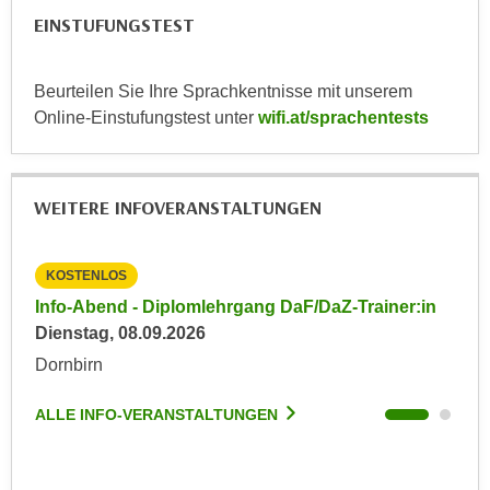
n
EINSTUFUNGSTEST
d
E
e
U
n
Beurteilen Sie Ihre Sprachkentnisse mit unserem
-
w
Online-Einstufungstest unter
wifi.at/sprachentests
U
i
S
r
A
z
u
WEITERE INFOVERANSTALTUNGEN
i
n
e
t
l
KOSTENLOS
KO
e
o
r
in
Info-Abend - Diplomlehrgang DaF/DaZ-Trainer:in
Inf
r
w
Dienstag, 08.09.2026
Die
i
o
Dornbirn
Dor
e
r
n
f
ALLE INFO-VERANSTALTUNGEN
ALL
t
e
i
n
e
h