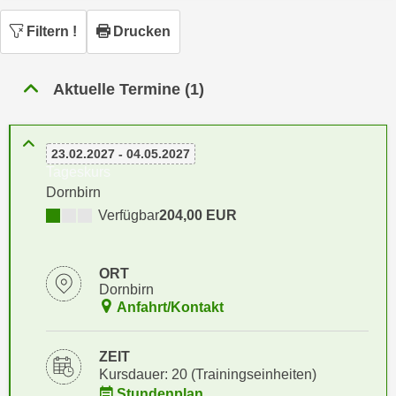
n
h
u
Filtern
!
Drucken
C
r
o
C
o
Aktuelle Termine (1)
o
k
o
i
k
e
23.02.2027 - 04.05.2027
i
s
Tageskurs
e
v
Dornbirn
s
o
Verfügbar
204,00 EUR
,
n
d
U
i
ORT
S
e
Dornbirn
-
f
Anfahrt/Kontakt
a
ü
m
r
ZEIT
e
d
Kursdauer: 20 (Trainingseinheiten)
r
i
Stundenplan