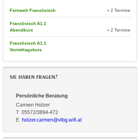
h
e
u
Fernweh Französisch
+ 2 Termine
r
t
e
Französisch A1.1
z
n
Abendkurs
+ 2 Termine
a
“
b
k
Französisch A1.1
k
l
Vormittagskurs
o
i
m
c
m
k
SIE HABEN FRAGEN?
e
e
n
n
z
,
Persönliche Beratung
w
v
Carmen Holzer
i
e
T 05572/3894-472
s
r
E
holzer.carmen@vlbg.wifi.at
c
w
h
e
e
n