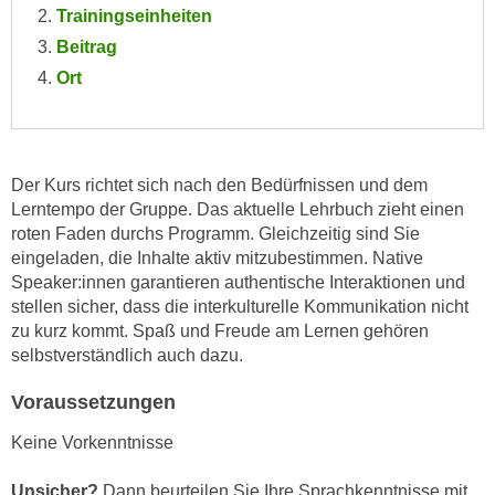
Trainingseinheiten
e
e
n
Beitrag
n
e
Ort
o
i
t
n
w
s
e
e
n
Der Kurs richtet sich
nach den Bedürfnissen und dem
t
Lerntempo der Gruppe. Das aktuelle Lehrbuch zieht einen
d
z
roten Faden durchs Programm.
Gleichzeitig sind Sie
i
e
eingeladen, die Inhalte aktiv mitzubestimmen. Native
g
n
Speaker:innen garantieren authentische Interaktionen und
s
stellen sicher, dass die interkulturelle Kommunikation nicht
,
i
zu kurz kommt. Spaß und Freude am Lernen gehören
w
n
selbstverständlich auch dazu.
e
d
l
.
Voraussetzungen
c
W
h
Keine Vorkenntnisse
e
e
n
Unsicher?
Dann beurteilen Sie Ihre Sprachkenntnisse mit
s