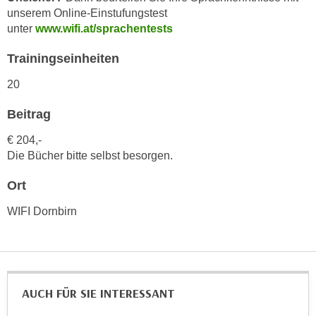
n
unserem Online-Einstufungstest
i
S
unter
www.wifi.at/sprachentests
c
i
h
e
Trainingseinheiten
n
a
i
20
u
c
f
Beitrag
h
„
t
€ 204,-
A
d
Die Bücher bitte selbst besorgen.
l
e
l
Ort
m
e
D
a
WIFI Dornbirn
a
k
t
z
e
e
n
p
s
AUCH FÜR SIE INTERESSANT
t
c
i