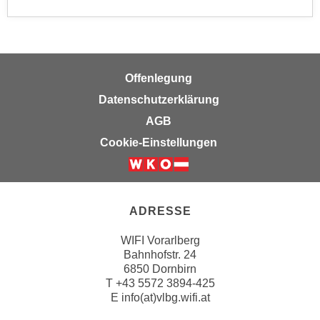
r
a
t
b
e
e
C
n
o
Offenlegung
.
o
Datenschutzerklärung
W
k
e
AGB
i
n
e
Cookie-Einstellungen
n
s
S
z
i
u
e
A
ADRESSE
d
n
e
WIFI Vorarlberg
a
Bahnhofstr. 24
r
l
6850 Dornbirn
C
y
T
+43 5572 3894-425
o
s
E
info(at)vlbg.wifi.at
o
e