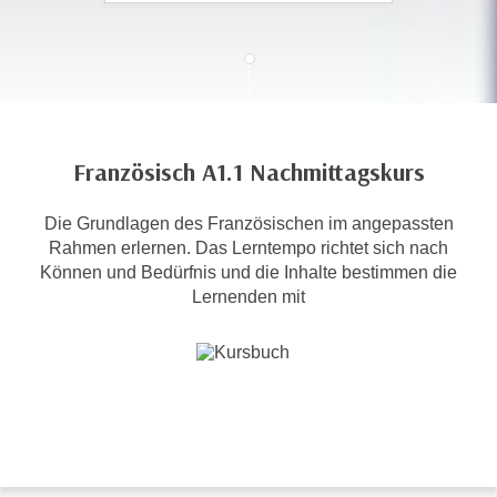
c
i
h
m
t
m
e
u
n
n
S
g
Französisch A1.1 Nachmittagskurs
i
v
e
e
Die Grundlagen des Französischen im angepassten
,
r
Rahmen erlernen. Das Lerntempo richtet sich nach
d
w
Können und Bedürfnis und die Inhalte bestimmen die
a
e
Lernenden mit
s
n
s
d
w
e
i
n
r
w
a
i
u
r
c