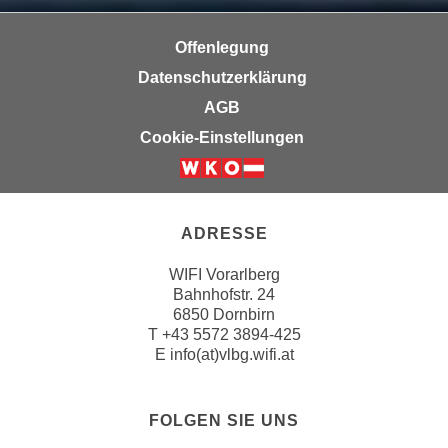
u
d
z
i
Offenlegung
e
e
Datenschutzerklärung
i
C
g
AGB
o
e
Cookie-Einstellungen
o
n
k
.
i
U
e
m
ADRESSE
s
I
e
h
WIFI Vorarlberg
r
Bahnhofstr. 24
n
h
6850 Dornbirn
e
T
+43 5572 3894-425
o
n
E
info(at)vlbg.wifi.at
b
d
e
a
n
r
FOLGEN SIE UNS
e
ü