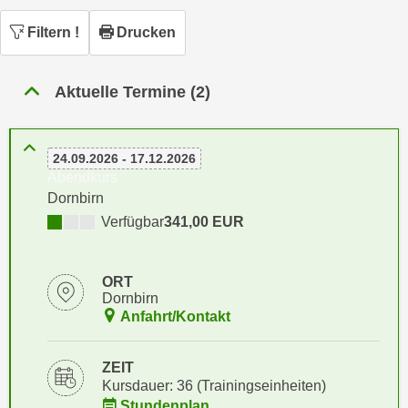
n
h
u
Filtern
!
Drucken
C
r
o
C
o
Aktuelle Termine (2)
o
k
o
i
k
e
24.09.2026 - 17.12.2026
i
s
Abendkurs
e
v
Dornbirn
s
o
Verfügbar
341,00 EUR
,
n
d
U
i
ORT
S
e
Dornbirn
-
f
Anfahrt/Kontakt
a
ü
m
r
ZEIT
e
d
Kursdauer: 36 (Trainingseinheiten)
r
i
Stundenplan