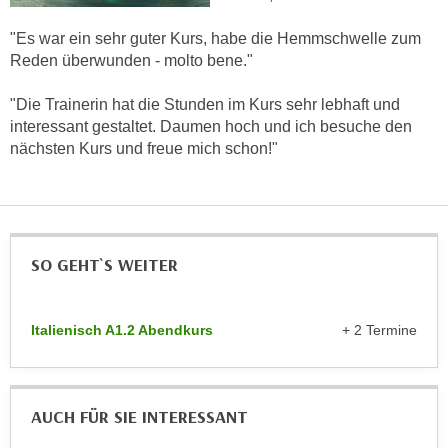
n
d
"Es war ein sehr guter Kurs, habe die Hemmschwelle zum
E
e
Reden überwunden - molto bene."
U
n
-
w
"Die Trainerin hat die Stunden im Kurs sehr lebhaft und
U
i
interessant gestaltet. Daumen hoch und ich besuche den
S
r
nächsten Kurs und freue mich schon!"
A
z
u
i
n
e
t
l
e
SO GEHT`S WEITER
o
r
r
w
i
o
Italienisch A1.2 Abendkurs
+ 2 Termine
e
r
n
f
t
e
i
AUCH FÜR SIE INTERESSANT
n
e
h