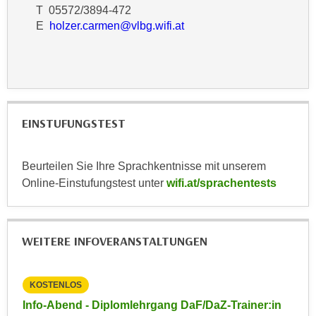
k
T 05572/3894-472
z
i
E
holzer.carmen@vlbg.wifi.at
w
e
e
-
c
S
k
e
e
t
n
EINSTUFUNGSTEST
z
u
u
n
n
d
Beurteilen Sie Ihre Sprachkentnisse mit unserem
g
u
Online-Einstufungstest unter
wifi.at/sprachentests
z
m
u
f
s
ü
WEITERE INFOVERANSTALTUNGEN
t
r
i
S
m
i
KOSTENLOS
KO
m
e
in
Info-Abend - Diplomlehrgang DaF/DaZ-Trainer:in
Inf
e
r