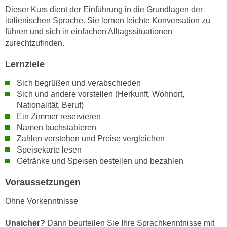
n
Dieser Kurs dient der Einführung in die Grundlagen der
i
S
italienischen Sprache. Sie lernen leichte Konversation zu
c
i
führen und sich in einfachen Alltagssituationen
h
e
zurechtzufinden.
n
a
i
Lernziele
u
c
f
Sich begrüßen und verabschieden
h
„
Sich und andere vorstellen (Herkunft, Wohnort,
t
A
Nationalität, Beruf)
d
l
Ein Zimmer reservieren
e
l
Namen buchstabieren
m
e
Zahlen verstehen und Preise vergleichen
D
a
Speisekarte lesen
a
Getränke und Speisen bestellen und bezahlen
k
t
z
Voraussetzungen
e
e
n
p
Ohne Vorkenntnisse
s
t
c
i
Unsicher?
Dann beurteilen Sie Ihre Sprachkenntnisse mit