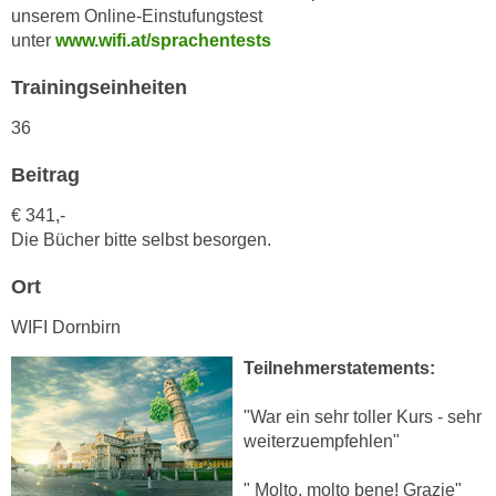
h
unserem Online-Einstufungstest
e
u
unter
www.wifi.at/sprachentests
r
t
e
Trainingseinheiten
z
n
a
“
36
b
k
k
Beitrag
l
o
i
€ 341,-
m
c
Die Bücher bitte selbst besorgen.
m
k
e
e
Ort
n
n
z
WIFI Dornbirn
,
w
v
Teilnehmerstatements:
i
e
s
r
"War ein sehr toller Kurs - sehr
c
weiterzuempfehlen"
w
h
e
e
" Molto, molto bene! Grazie"
n