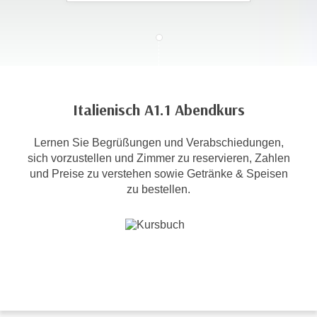
c
i
h
m
t
m
e
u
n
n
S
g
Italienisch A1.1 Abendkurs
i
v
e
e
Lernen Sie Begrüßungen und Verabschiedungen,
,
r
sich vorzustellen und Zimmer zu reservieren, Zahlen
d
w
und Preise zu verstehen sowie Getränke & Speisen
a
e
zu bestellen.
s
n
s
d
w
e
i
n
r
w
a
i
u
r
c