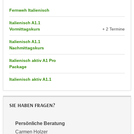
r
a
t
Fernweh Italienisch
b
e
e
Italienisch A1.1
C
n
Vormittagskurs
+ 2 Termine
o
.
o
Italienisch A1.1
W
k
Nachmittagskurs
e
i
n
e
Italienisch aktiv A1 Pro
n
s
Package
S
z
i
Italienisch aktiv A1.1
u
e
A
d
n
e
a
SIE HABEN FRAGEN?
r
l
C
y
o
Persönliche Beratung
s
o
e
Carmen Holzer