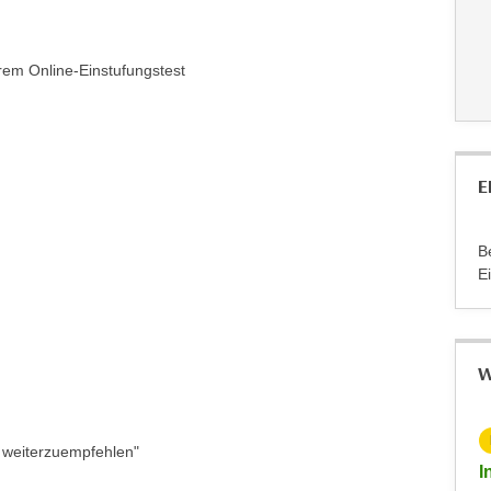
rem Online-Einstufungstest
E
B
E
W
KOSTENLOS
hr weiterzuempfehlen"
Info-Abend - Diplomlehrgang DaF/DaZ-Trainer:in
I