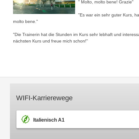
c
" Molto, molto bene! Grazie"
i
h
e
"Es war ein sehr guter Kurs,
u
r
molto bene."
t
e
z
n
"Die Trainerin hat die Stunden im Kurs sehr lebhaft und intere
a
“
nächsten Kurs und freue mich schon!"
b
k
k
l
o
i
m
c
m
k
e
e
n
n
WIFI-Karrierewege
z
,
w
v
i
e
Italienisch A1
s
r
c
w
h
e