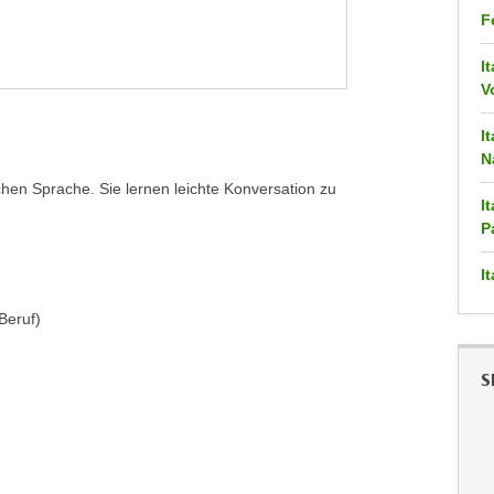
F
I
V
I
N
schen Sprache. Sie lernen leichte Konversation zu
I
P
I
Beruf)
S