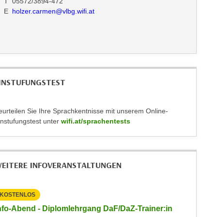
T 05572/3894-472
E
holzer.carmen@vlbg.wifi.at
INSTUFUNGSTEST
eurteilen Sie Ihre Sprachkentnisse mit unserem Online-
instufungstest unter
wifi.at/sprachentests
EITERE INFOVERANSTALTUNGEN
KOSTENLOS
KOSTEN
nfo-Abend - Diplomlehrgang DaF/DaZ-Trainer:in
Info-Ab