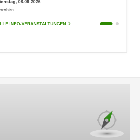
ienstag, 08.09.2026
Dienstag
ornbirn
Dornbirn
LLE INFO-VERANSTALTUNGEN
ALLE I