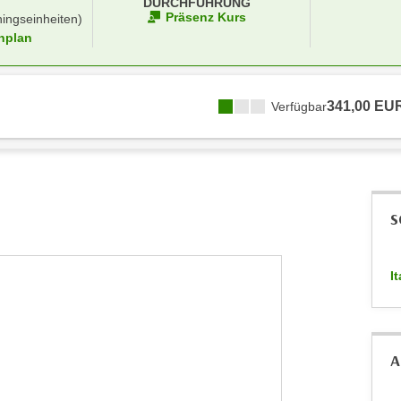
DURCHFÜHRUNG
Präsenz Kurs
ningseinheiten)
nplan
341,00 EU
Verfügbar
S
I
A