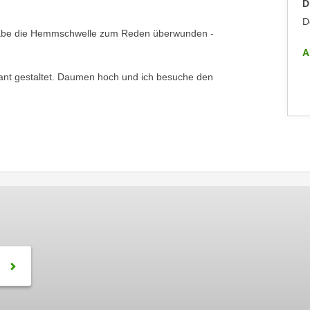
Dienstag, 09.09.2025
D
Dornbirn
D
 habe die Hemmschwelle zum Reden überwunden -
ALLE INFO-VERANSTALTUNGEN
A
ssant gestaltet. Daumen hoch und ich besuche den