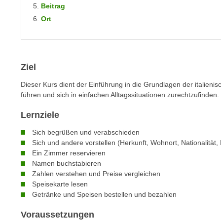
m
Beitrag
t
e
Ort
e
n
n
e
o
i
t
n
Ziel
w
s
e
Dieser Kurs dient der Einführung in die Grundlagen der italieni
e
n
führen und sich in einfachen Alltagssituationen zurechtzufinden.
t
d
z
Lernziele
i
e
g
Sich begrüßen und verabschieden
n
s
Sich und andere vorstellen (Herkunft, Wohnort, Nationalität, 
,
i
Ein Zimmer reservieren
w
n
Namen buchstabieren
e
Zahlen verstehen und Preise vergleichen
d
l
Speisekarte lesen
.
Getränke und Speisen bestellen und bezahlen
c
W
h
e
Voraussetzungen
e