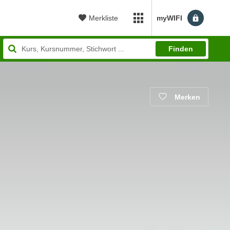
Merkliste
myWIFI
myWIFI Apps öffnen
Finden
Merken