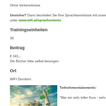
n
s
Ohne Vorkenntnisse
n
i
S
Unsicher?
Dann beurteilen Sie Ihre Sprachkenntnisse mit unse
c
i
unter
www.wifi.at/sprachentests
h
e
n
a
Trainingseinheiten
i
u
36
c
f
h
„
Beitrag
t
A
d
€ 341,-
l
Die Bücher bitte selbst besorgen.
e
l
m
e
Ort
D
a
a
WIFI Dornbirn
k
t
z
Teilnehmerstatements:
e
e
n
p
"War ein sehr toller Kurs - se
s
t