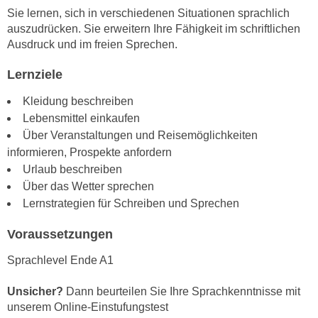
n
Sie lernen, sich in verschiedenen Situationen sprachlich
i
S
auszudrücken. Sie erweitern Ihre Fähigkeit im schriftlichen
c
i
Ausdruck und im freien Sprechen.
h
e
n
a
Lernziele
i
u
Kleidung beschreiben
c
f
Lebensmittel einkaufen
h
„
Über Veranstaltungen und Reisemöglichkeiten
t
A
informieren, Prospekte anfordern
d
l
Urlaub beschreiben
e
l
Über das Wetter sprechen
m
e
Lernstrategien für Schreiben und Sprechen
D
a
a
k
Voraussetzungen
t
z
e
Sprachlevel Ende A1
e
n
p
s
Unsicher?
Dann beurteilen Sie Ihre Sprachkenntnisse mit
t
c
unserem Online-Einstufungstest
i