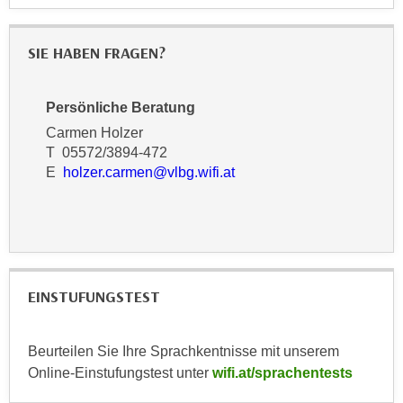
r
a
t
b
e
SIE HABEN FRAGEN?
e
C
n
o
.
Persönliche Beratung
o
W
Carmen Holzer
k
e
T 05572/3894-472
i
n
E
holzer.carmen@vlbg.wifi.at
e
n
s
S
z
i
u
e
A
d
n
EINSTUFUNGSTEST
e
a
r
l
C
Beurteilen Sie Ihre Sprachkentnisse mit unserem
y
o
Online-Einstufungstest unter
wifi.at/sprachentests
s
o
e