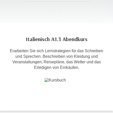
c
i
h
m
t
m
e
u
n
n
S
g
Italienisch A1.3 Abendkurs
i
v
e
e
Erarbeiten Sie sich Lernstrategien für das Schreiben
,
r
und Sprechen. Beschreiben von Kleidung und
d
w
Veranstaltungen, Reisepläne, das Wetter und das
a
e
Erledigen von Einkäufen.
s
n
s
d
w
e
i
n
r
w
a
i
u
r
c