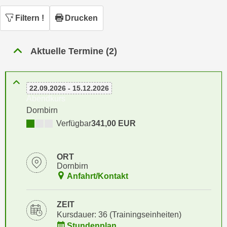
n
h
u
Filtern
!
Drucken
C
r
o
C
o
Aktuelle Termine (2)
o
k
o
i
k
e
22.09.2026 - 15.12.2026
i
s
Abendkurs
e
v
Dornbirn
s
o
Verfügbar
341,00 EUR
,
n
d
U
i
ORT
S
e
Dornbirn
-
f
Anfahrt/Kontakt
a
ü
m
r
ZEIT
e
d
Kursdauer: 36 (Trainingseinheiten)
r
i
Stundenplan