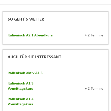
n
d
E
e
U
n
SO GEHT`S WEITER
-
w
U
i
S
Italienisch A2.1 Abendkurs
+ 2 Termine
r
A
z
u
i
n
e
AUCH FÜR SIE INTERESSANT
t
l
e
o
r
r
Italienisch aktiv A1.3
w
i
o
e
Italienisch A1.3
r
Vormittagskurs
+ 2 Termine
n
f
t
e
Italienisch A1.4
i
Vormittagskurs
n
e
h